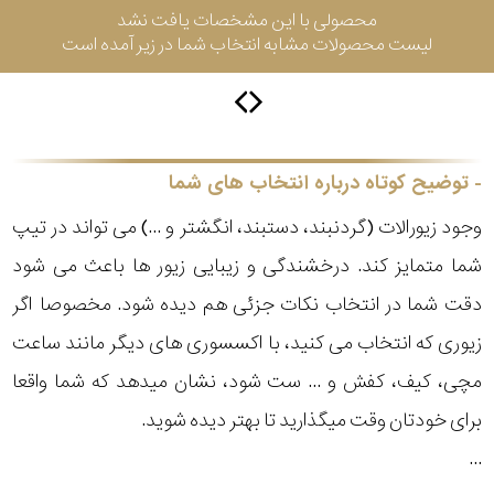
محصولی با این مشخصات یافت نشد
لیست محصولات مشابه انتخاب شما در زیر آمده است
برازوی
پاول
توضیح کوتاه درباره انتخاب های شما
هویت
وجود زیورالات (گردنبند، دستبند، انگشتر و ...) می تواند در تیپ
جویسا
شما متمایز کند. درخشندگی و زیبایی زیور ها باعث می شود
دقت شما در انتخاب نکات جزئی هم دیده شود. مخصوصا اگر
ویسروی
زیوری که انتخاب می کنید، با اکسسوری های دیگر مانند ساعت
مچی، کیف، کفش و ... ست شود، نشان میدهد که شما واقعا
جنسیت
نمایش
برای خودتان وقت میگذارید تا بهتر دیده شوید.
بیشتر...
رده
...