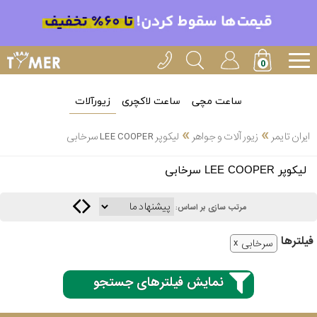
ساعت مچی
ساعت لاکچری
زیورآلات
»
»
ایران تایمر
زیور آلات و جواهر
لیکوپر LEE COOPER سرخابی
انتخاب
لیکوپر LEE COOPER سرخابی
بین 3
ارسال
عدد
مرتب سازی بر اساس:
سریع
برند
فیلتر‌ها
سرخابی
3
آیس
ساعته
واچ
نمایش فیلترهای جستجو
اُمگا