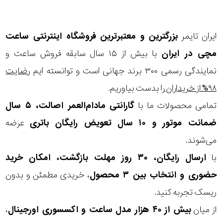
نوع
زیور
ایران تایمر
بزرگترین و معتبرترین فروشگاه اینترنتی
ساعت
مچی
در ایران
با بیش از ۱۵ سال سابقه فروش ساعت و
جنس
نمایندگی رسمی ۳۰۰ برند جهانی است و توانسته ایم
رضایت
بکاررفته
۹۸% از خریداران
را بدست بیاوریم.
تمامی محصولات ما با
گارانتی مادام‌العمر اصالت، ۵ سال
شکل
ضمانت موتور و ۱۰ سال تعویض رایگان باتری
عرضه
ظاهری
می‌شوند.
مورد
با
ارسال رایگان، ۳۰ روز مهلت بازگشت، امکان خرید
حضوری و انتخاب بین ۳ محصول
، خریدی مطمئن و بدون
گارانتی
ریسک تجربه کنید.
گارانتی
از میان
بیش از ۴۰ هزار مدل ساعت و اکسسوری اورجینال
،