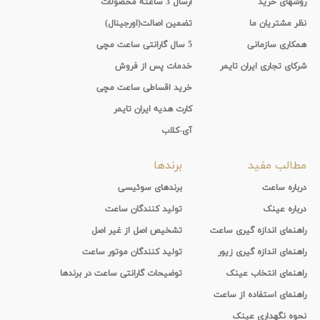
روشهای خرید
ارسال 3 ساعته محصولات
نظر مشتریان ما
تضمین اصالت(اورجینال)
همکاری سازمانی
5 سال گارانتی ساعت مچی
شرکای تجاری ایران تایمر
خدمات پس از فروش
خرید اقساطی ساعت مچی
کارت هدیه ایران تایمر
آی-کلاب
مطالب مفید
برندها
درباره ساعت
برندهای سوئیسی
درباره عینک
تولید کنندگان ساعت
راهنمای اندازه گیری ساعت
تشخیص اصل از غیر اصل
راهنمای اندازه گیری زیور
تولید کنندگان موتور ساعت
راهنمای انتخاب عینک
توضیحات گارانتی ساعت در برندها
راهنمای استفاده از ساعت
نحوه نگهداری عینک