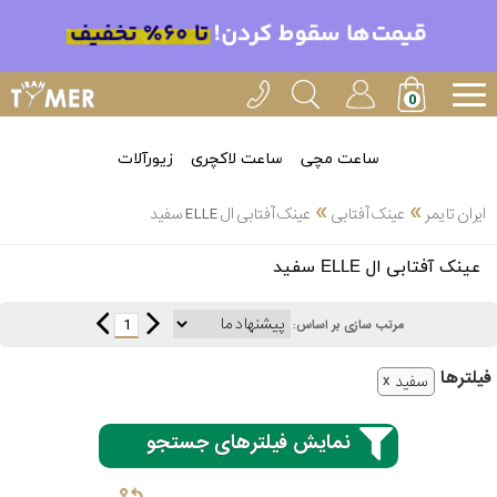
ساعت مچی
ساعت لاکچری
زیورآلات
»
»
ایران تایمر
عینک آفتابی
عینک آفتابی ال ELLE سفید
انتخاب
عینک آفتابی ال ELLE سفید
بین 3
ارسال
عدد
1
مرتب سازی بر اساس:
سریع
برند
فیلتر‌ها
سفید
3
اسپریت
ساعته
نمایش فیلترهای جستجو
کنزو