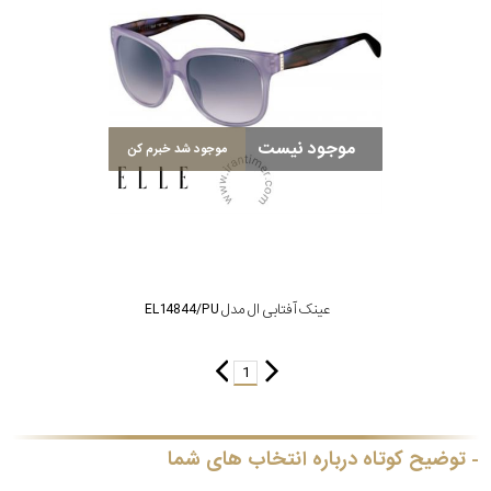
سبک
رنگ
موجود نیست
موجود شد خبرم کن
عدسی
رنگ
فریم
سفید
عینک آفتابی ال مدل EL14844/PU
نمایش
بیشتر...
1
جنس
دسته
توضیح کوتاه درباره انتخاب های شما
اصالت