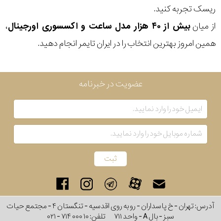
پد
ریسک تجربه کنید.
از میان
بیش از ۴۰ هزار مدل ساعت و اکسسوری اورجینال
،
پوشش
همین امروز بهترین انتخاب را در ایران تایمر انجام دهید.
لنز
میزان
عضویت در خبرنامه
تیرگی
لنز
میزان
یوی
نوع
آدرس: تهران - خ پاسداران - رو به روی اقدسیه - تنگستان ۴ - مجتمع حیات
فریم
سبز - بال A - واحد ۷۱۱
تلفن:
۰۲۱ - ۷۱۴ ۰۰۰ ۱۰