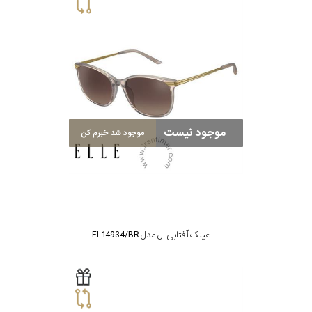
گس
جنسیت
موجود نیست
موجود شد خبرم کن
شکل
فریم
مناسب
عینک آفتابی ال مدل EL14934/BR
برای
فرم
صورت