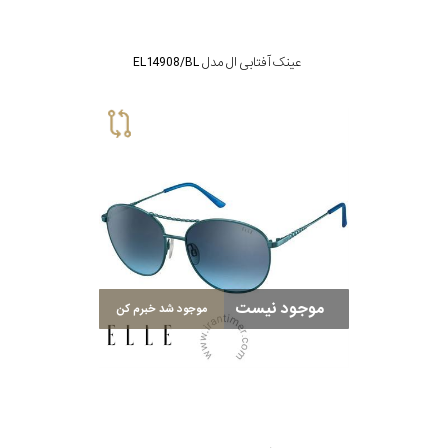
عینک آفتابی ال مدل EL14908/BL
موجود نیست
موجود شد خبرم کن