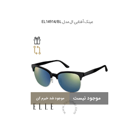
عینک آفتابی ال مدل EL14914/BL
موجود نیست
موجود شد خبرم کن