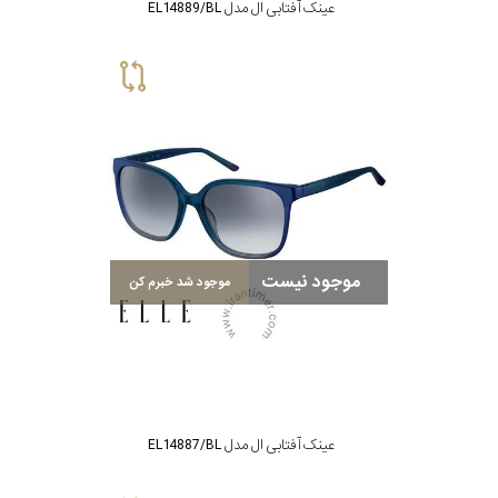
عینک آفتابی ال مدل EL14889/BL
موجود نیست
موجود شد خبرم کن
عینک آفتابی ال مدل EL14887/BL