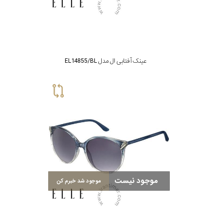
عینک آفتابی ال مدل EL14855/BL
موجود نیست
موجود شد خبرم کن