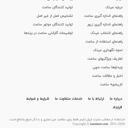
درباره عینک
تولید کنندگان ساعت
راهنمای اندازه گیری ساعت
تشخیص اصل از غیر اصل
راهنمای اندازه گیری زیور
تولید کنندگان موتور ساعت
راهنمای انتخاب عینک
توضیحات گارانتی ساعت در برندها
راهنمای استفاده از ساعت
نحوه نگهداری عینک
تعاریف ویژگیهای ساعت
ویدئوها ساعت مچی
اخبار و مقالات ساعت
تاریخچه ساعت
درباره ما
ارتباط با ما
خدمات متفاوت ما
شرایط و ضوابط
قرارداد
استفاده از مطالب سايت ایران تایمر فقط برای مقاصد غیر تجاری و با ذکر منبع بلامانع است.
Copyright ©
irantimer.com
2011-2026