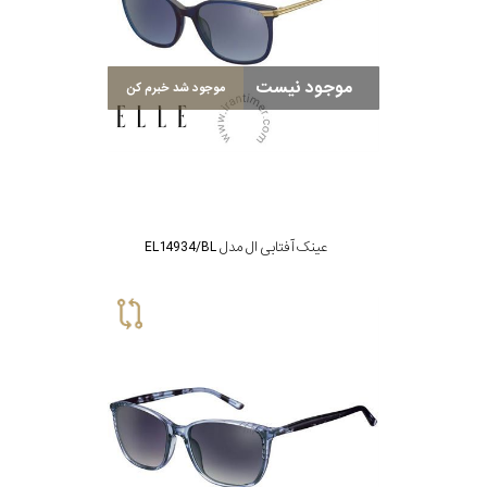
برند
موجود نیست
موجود شد خبرم کن
جنس
عدسی
رنگ
دسته
عینک آفتابی ال مدل EL14934/BL
جنس
فریم
نوع
پد