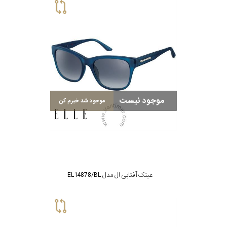
موجود نیست
موجود شد خبرم کن
عینک آفتابی ال مدل EL14878/BL