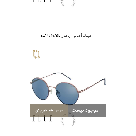
عینک آفتابی ال مدل EL14916/BL
موجود نیست
موجود شد خبرم کن