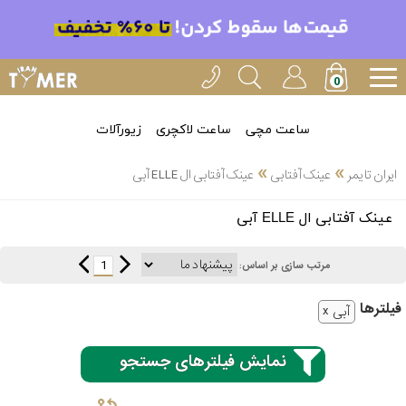
ساعت مچی
ساعت لاکچری
زیورآلات
»
»
ایران تایمر
عینک آفتابی
عینک آفتابی ال ELLE آبی
انتخاب
عینک آفتابی ال ELLE آبی
بین 3
ارسال
عدد
1
مرتب سازی بر اساس:
سریع
برند
فیلتر‌ها
آبی
3
اسپریت
ساعته
نمایش فیلترهای جستجو
کنزو