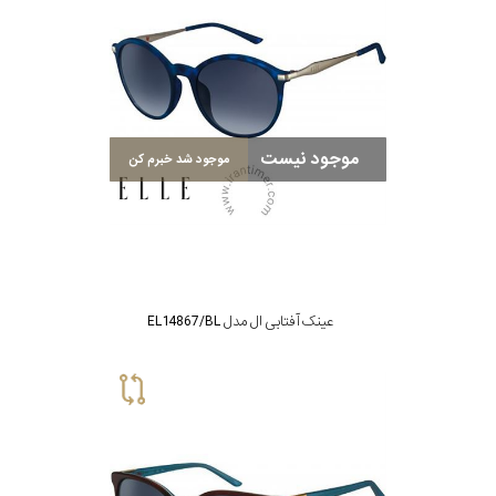
موجود نیست
موجود شد خبرم کن
عینک آفتابی ال مدل EL14867/BL