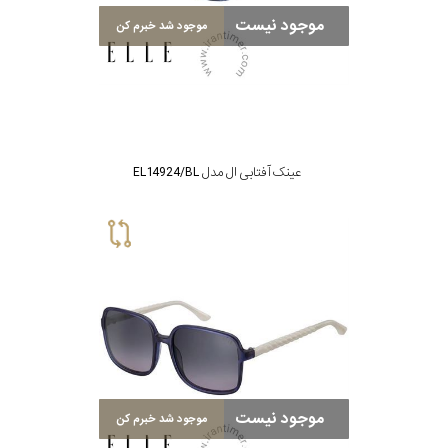
پوشش
موجود نیست
موجود شد خبرم کن
لنز
میزان
تیرگی
عینک آفتابی ال مدل EL14924/BL
لنز
میزان
یوی
نوع
فریم
موجود نیست
موجود شد خبرم کن