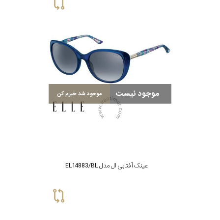
گس
جنسیت
موجود نیست
موجود شد خبرم کن
شکل
فریم
مناسب
عینک آفتابی ال مدل EL14883/BL
برای
فرم
صورت