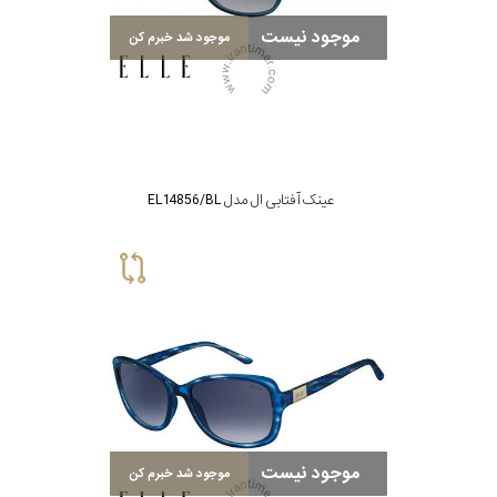
موجود نیست
موجود شد خبرم کن
عینک آفتابی ال مدل EL14856/BL
موجود نیست
موجود شد خبرم کن