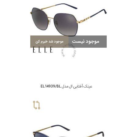
سبک
رنگ
موجود نیست
موجود شد خبرم کن
عدسی
آبی
رنگ
فریم
عینک آفتابی ال مدل EL14939/BL
جنس
دسته
اصالت
کشور