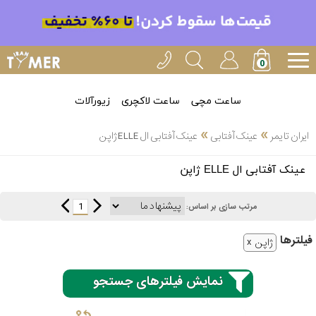
ساعت مچی
ساعت لاکچری
زیورآلات
»
»
ایران تایمر
عینک آفتابی
عینک آفتابی ال ELLE ژاپن
انتخاب
عینک آفتابی ال ELLE ژاپن
بین 3
ارسال
عدد
1
مرتب سازی بر اساس:
سریع
برند
فیلتر‌ها
ژاپن
3
اسپریت
ساعته
نمایش فیلترهای جستجو
کنزو