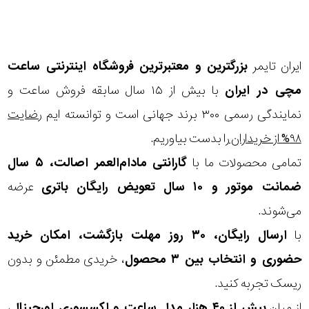
پوشش
لنز
ایران تایمر
بزرگترین و معتبرترین فروشگاه اینترنتی
ساعت
میزان
مچی
در ایران
با بیش از ۱۵ سال سابقه فروش ساعت و
تیرگی
نمایندگی رسمی ۳۰۰ برند جهانی است و توانسته ایم
رضایت
لنز
۹۸% از خریداران
را بدست بیاوریم.
تمامی محصولات ما با
گارانتی مادام‌العمر اصالت، ۵ سال
میزان
ضمانت موتور و ۱۰ سال تعویض رایگان باتری
عرضه
یوی
می‌شوند.
با
ارسال رایگان، ۳۰ روز مهلت بازگشت، امکان خرید
نوع
حضوری و انتخاب بین ۳ محصول
، خریدی مطمئن و بدون
فریم
ریسک تجربه کنید.
از میان
بیش از ۴۰ هزار مدل ساعت و اکسسوری اورجینال
،