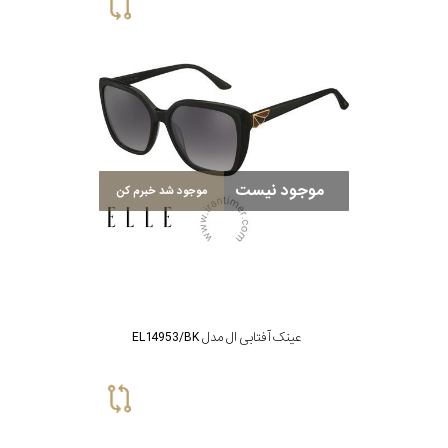
گس
جنسیت
موجود نیست
موجود شد خبرم کن
شکل
فریم
مناسب
عینک آفتابی ال مدل EL14953/BK
برای
فرم
صورت