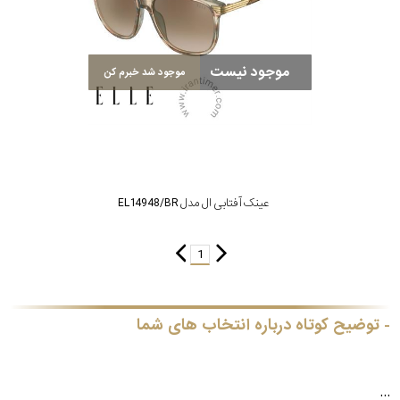
برند
موجود نیست
جنس
موجود شد خبرم کن
عدسی
رنگ
دسته
عینک آفتابی ال مدل EL14948/BR
جنس
1
فریم
توضیح کوتاه درباره انتخاب های شما
نوع
پد
...