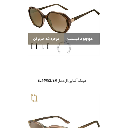
سبک
رنگ
موجود نیست
موجود شد خبرم کن
عدسی
رنگ
فریم
عینک آفتابی ال مدل EL14952/BR
جنس
دسته
اصالت
کشور
ژاپن