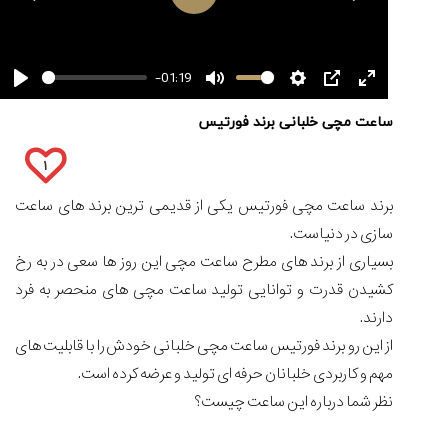
-01:19
کورناوین
پشت‌صحنه
مراسم تقدیر از
(Cornavin)؛
ساخت ساعت‌های
فعالان منتخب
مقایسه
گفت‌وگوی
صنف ساعت
کاور؛ بازدید ایران
ساعت مچی خلبانی برند فورتیس
تایمر از کارخانه
اختصاصی با مدیر
ساعت
14:06
01:15
7:52
Cover Watches
برند ساعت
کاسیو
سوئیس
سوئیسی در دفتر
۱
Pro
مرکزی سوئیس
۳۰
۹۲
۴۴
Trek
۱۵
۱۰
۱۶
برند ساعت مچی فورتیس یکی از قدیمی ترین برند های ساعت
و
تير
تير
مرداد
تیسوت
سازی در دنیاست.
۱۴۰۵
۱۴۰۵
۱۴۰۵
...
بسیاری از برند های مطرح ساعت مچی این روز ها سعی در به رخ
۱۳
مرداد
کشیدن قدرت و توانایی تولید ساعت مچی های منحصر به فرد
۱۴۰۵
دارند.
شاهکار
از این رو برند فورتیس ساعت مچی خلبانی خودش را با قابلیت های
جدید
مهم و کاربردی خلبانان حرفه ای تولید و عرضه کرده است.
MB&F:
نظر شما درباره این ساعت چیست؟
ساعت
مچی
که