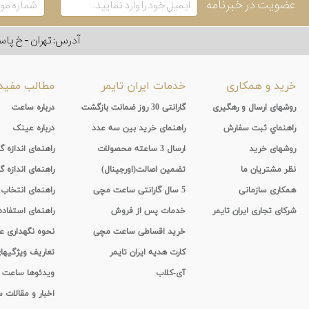
عضویت در خبرنامه
آدرس: تهران - خ پاسداران - رو به ر
خرید و همکاری
خدمات ایران تایمر
مطالب مفید
روشهای ارسال و رهگیری
گارانتی 30 روز ضمانت بازگشت
درباره ساعت
راهنماي ثبت سفارش
راهنمای خرید بین سه عدد
درباره عینک
روشهای خرید
ارسال 3 ساعته محصولات
راهنمای اندازه
نظر مشتریان ما
تضمین اصالت(اورجینال)
راهنمای اندازه گ
همکاری سازمانی
5 سال گارانتی ساعت مچی
راهنمای انتخاب
شرکای تجاری ایران تایمر
خدمات پس از فروش
راهنمای استفاد
خرید اقساطی ساعت مچی
نحوه نگهداری 
کارت هدیه ایران تایمر
تعاریف ویژگیه
آی-کلاب
ویدئوها ساعت
اخبار و مقالات