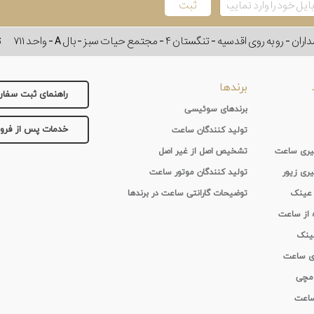
وی اقدسیه - تنگستان ۴ - مجتمع حیات سبز - بال A - واحد ۷۱۱
ت
برندها
راهنمای ثبت سفا
برندهای سوئیسی
خدمات پس از فر
تولید کنندگان ساعت
 گیری ساعت
تشخیص اصل از غیر اصل
یری زیور
تولید کنندگان موتور ساعت
 عینک
توضیحات گارانتی ساعت در برندها
ه از ساعت
عینک
ای ساعت
 مچی
 ساعت