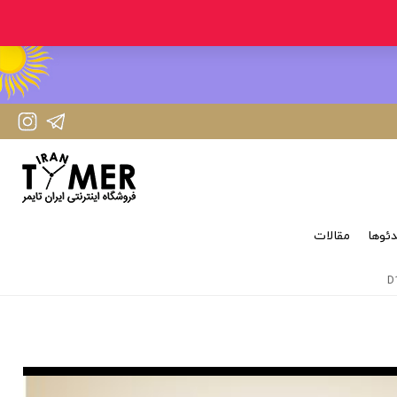
IranTimer Instagram Page
IranTimer Telegram channel
ئوها
مقالات