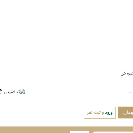
برم کن
همان
ورود
و ثبت نظر