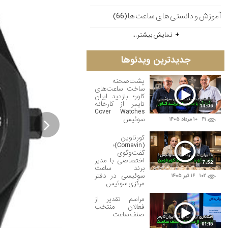
آموزش و دانستی های ساعت ها(66)
نمایش بیشتر...
جدیدترین ویدئوها
پشت‌صحنه
ساخت ساعت‌های
کاور؛ بازدید ایران
تایمر از کارخانه
14:06
Cover Watches
سوئیس
۴۱
۱۰ مرداد ۱۴۰۵

کورناوین
(Cornavin)؛
گفت‌وگوی
اختصاصی با مدیر
7:52
برند ساعت
سوئیسی در دفتر
۱۰۲
۱۶ تير ۱۴۰۵
مرکزی سوئیس
مراسم تقدیر از
فعالان منتخب
صنف ساعت
01:15