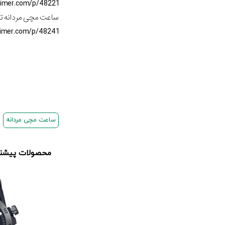
timer.com/p/48221
ساعت مچی مردانه ت
timer.com/p/48241
ساعت مچی مردانه
محصولات پیشنها
33,3 تومان
103,222,000 تومان