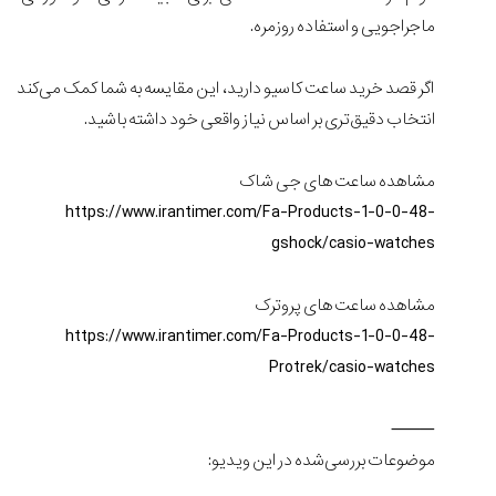
مرزها...
ماجراجویی و استفاده روزمره.
۱۱
مرداد
۱۴۰۵
اگر قصد خرید ساعت کاسیو دارید، این مقایسه به شما کمک می‌کند
انتخاب دقیق‌تری بر اساس نیاز واقعی خود داشته باشید.
از
طراحی
مینیمال
مشاهده ساعت های جی شاک
تا
https://www.irantimer.com/Fa-Products-1-0-0-48-
امکانات
هوشمند؛...
gshock/casio-watches
۶
مرداد
۱۴۰۵
مشاهده ساعت های پروترک
https://www.irantimer.com/Fa-Products-1-0-0-48-
بهترین
ساعت
Protrek/casio-watches
مردانه
غواصی
⸻
برای
ماجرا...
موضوعات بررسی‌شده در این ویدیو:
۳
مرداد