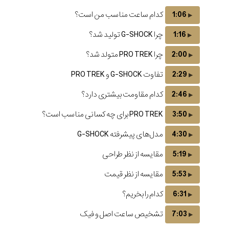
۱۴۰۵
1:06
کدام ساعت مناسب من است؟
1:16
چرا G-SHOCK تولید شد؟
2:00
چرا PRO TREK متولد شد؟
2:29
تفاوت G-SHOCK و PRO TREK
2:46
کدام مقاومت بیشتری دارد؟
3:50
PRO TREK برای چه کسانی مناسب است؟
4:30
مدل‌های پیشرفته G-SHOCK
5:19
مقایسه از نظر طراحی
5:53
مقایسه از نظر قیمت
6:31
کدام را بخریم؟
7:03
تشخیص ساعت اصل و فیک