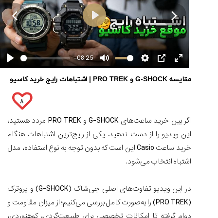


کورناوین
پشت‌صحنه
مراسم تقدیر از
(Cornavin)؛
ساخت ساعت‌های
فعالان منتخب
مقایسه
گفت‌وگوی
صنف ساعت
کاور؛ بازدید ایران
-08:25
تایمر از کارخانه
اختصاصی با مدیر
ساعت
14:06
01:15
7:52
Cover Watches
برند ساعت
کاسیو
سوئیس
سوئیسی در دفتر
مقایسه G-SHOCK و PRO TREK | اشتباهات رایج خرید کاسیو
Pro
مرکزی سوئیس
۳۲
۴۵
۹۴
Trek
۱۵
۱۰
۱۶
۸
و
تير
تير
مرداد
تیسوت
اگر بین خرید ساعت‌های G-SHOCK و PRO TREK مردد هستید،
۱۴۰۵
۱۴۰۵
۱۴۰۵
...
۱۳
این ویدیو را از دست ندهید. یکی از رایج‌ترین اشتباهات هنگام
مرداد
خرید ساعت Casio این است که بدون توجه به نوع استفاده، مدل
۱۴۰۵
اشتباه انتخاب می‌شود.
شاهکار
جدید
MB&F:
در این ویدیو تفاوت‌های اصلی جی‌شاک (G-SHOCK) و پروترک
ساعت
(PRO TREK) را به‌صورت کامل بررسی می‌کنیم؛ از میزان مقاومت و
مچی
دوام گرفته تا امکانات تخصصی برای طبیعت‌گردی، کوهنوردی،
که