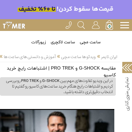
خدمات
ایران
تایمر(43)
آموزش
ساعت مچی
ساعت لاکچری
زیورآلات
تنظیم
»
»
»
ساعتها(30)
ایران تایمر
ویدئو ها ساعت مچی
آموزش و دانستی های ساعت ها
سرزمین
مقایسه G-SHOCK و PRO TREK | اشتباهات رایج خرید
ساعت،
کاسیو
سوئیس(34)
در این ویدیو تفاوت‌های مهم بین G-SHOCK و PRO TREK رو بررسی
کردیم و اشتباهات رایج هنگام خرید ساعت‌های کاسیو رو گفتیم تا
آموزش
انتخاب دقیق‌تری داشته باشید.
و
دانستی
های
ساعت
ها(66)