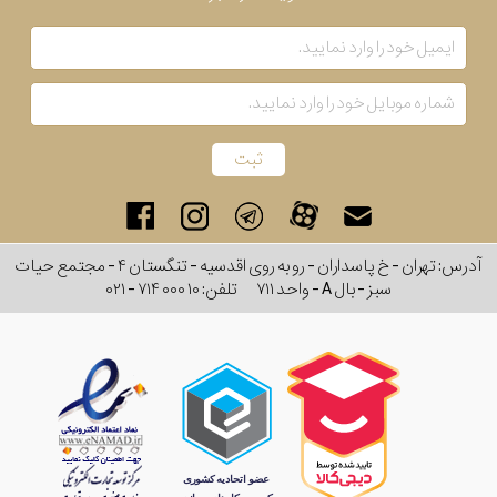
آدرس: تهران - خ پاسداران - رو به روی اقدسیه - تنگستان ۴ - مجتمع حیات
سبز - بال A - واحد ۷۱۱
تلفن:
۰۲۱ - ۷۱۴ ۰۰۰ ۱۰