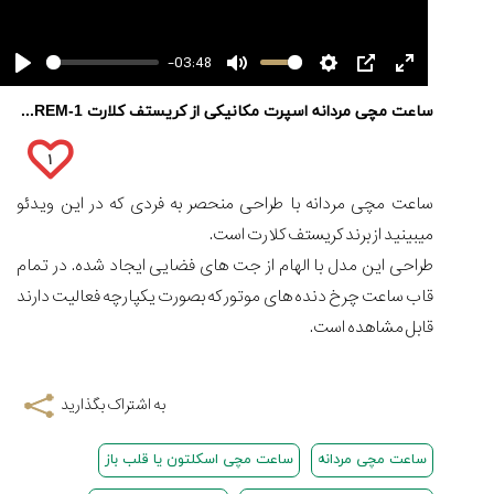
-03:48
کورناوین
پشت‌صحنه
مراسم تقدیر از
(Cornavin)؛
ساخت ساعت‌های
فعالان منتخب
ساعت مچی مردانه اسپرت مکانیکی از کریستف کلارت X-TREM-1
مقایسه
گفت‌وگوی
صنف ساعت
کاور؛ بازدید ایران
تایمر از کارخانه
اختصاصی با مدیر
ساعت
14:06
01:15
7:52
Cover Watches
برند ساعت
۱
کاسیو
سوئیس
سوئیسی در دفتر
Pro
مرکزی سوئیس
۳۲
۴۵
۹۴
ساعت مچی مردانه با طراحی منحصر به فردی که در این ویدئو
Trek
۱۵
۱۰
۱۶
و
میبینید از برند کریستف کلارت است.
تير
تير
مرداد
تیسوت
طراحی این مدل با الهام از جت های فضایی ایجاد شده. در تمام
۱۴۰۵
۱۴۰۵
۱۴۰۵
...
قاب ساعت چرخ دنده های موتور که بصورت یکپارچه فعالیت دارند
۱۳
مرداد
قابل مشاهده است.
۱۴۰۵
شاهکار
جدید
به اشتراک بگذارید
MB&F:
ساعت
ساعت مچی مردانه
ساعت مچی اسکلتون یا قلب باز
مچی
که