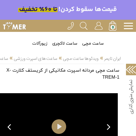
خدمات
ایران
تایمر(43)
آموزش
ساعت مچی
ساعت لاکچری
زیورآلات
تنظیم
»
»
»
ساعتها(30)
ایران تایمر
ویدئو ها ساعت مچی
ساعت های اسپرت ورزشی
ساعت م
سرزمین
ساعت مچی مردانه اسپرت مکانیکی از کریستف کلارت X-
ساعت،
TREM-1
سوئیس(34)
آموزش
و
دانستی
های
ساعت


ها(66)