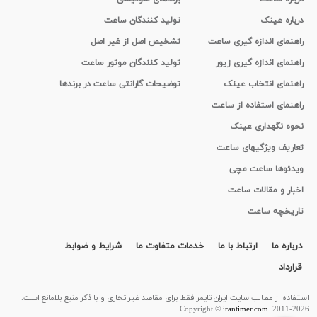
درباره عینک
تولید کنندگان ساعت
راهنمای اندازه گیری ساعت
تشخیص اصل از غیر اصل
راهنمای اندازه گیری زیور
تولید کنندگان موتور ساعت
راهنمای انتخاب عینک
توضیحات گارانتی ساعت در برندها
راهنمای استفاده از ساعت
نحوه نگهداری عینک
تعاریف ویژگیهای ساعت
ویدئوها ساعت مچی
اخبار و مقالات ساعت
تاریخچه ساعت
درباره ما
ارتباط با ما
خدمات متفاوت ما
شرایط و ضوابط
قرارداد
استفاده از مطالب سايت ایران تایمر فقط برای مقاصد غیر تجاری و با ذکر منبع بلامانع است.
Copyright ©
irantimer.com
2011-2026