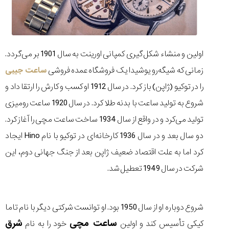
۱۴۰۵/۵/۱۱
از
طراحی
مینیمال
اولین و منشاء شکل گیری کمپانی اورینت به سال 1901 بر می‌گردد.
تا
امکانات
زمانی که شیگه‌رو یوشیدا یک فروشگاه عمده فروشی
ساعت جیبی
هوشمند؛...
را در توکیو (ژاپن) باز کرد. در سال 1912 او کسب و کارش را ارتقا داد و
۱۴۰۵/۵/۶
شروع به تولید ساعت با بدنه طلا کرد. در سال 1920 ساعت رومیزی
بهترین
ساعت
تولید می‌کرد و در واقع از سال 1934 ساخت ساعت مچی را آغاز کرد.
مردانه
دو سال بعد و در سال 1936 کارخانه‌ای در توکیو با نام Hino ایجاد
غواصی
برای
کرد اما به علت اقتصاد ضعیف ژاپن بعد از جنگ جهانی دوم، این
ماجرا...
شرکت در سال 1949 تعطیل شد.
۱۴۰۵/۵/۳
شروع دوباره او از سال 1950 بود. او توانست شرکتی دیگر با نام تاما
ساعت مچی
شرق
کیکی تأسیس کند و اولین
خود را به نام
کورناوین
پشت‌صحنه
مراسم تقدیر از