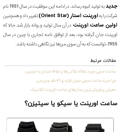
(Cornavin)؛
ساخت ساعت‌های
فعالان منتخب
جدید
گفت‌وگوی
صنف ساعت
کاور؛ بازدید ایران
به تولید انبوه رساند. در ادامه این موفقیت در سال 1951 نام
تایمر از کارخانه
اختصاصی با مدیر
14:06
01:15
7:52
Cover Watches
برند ساعت
اورینت استار (Orient Star)
شرکت را به
تغییر داد و همچنین
سوئیس
سوئیسی در دفتر
۴۶
مرکزی سوئیس
اولین ساعت اورینت
در آن سال تولید و روانه بازار شد. حالا که
۳۵
۹۵
۱۴۰۵/۴/۱۵
۱۴۰۵/۵/۱۰
۱۴۰۵/۴/۱۶
اورینت جان گرفته بود، بعد از توافق‌ نامه تجاری با چین در سال
1955، توانست که به آن سوی مرزها نیز نگاهی داشته باشد.
مقالات مرتبط
ساعت مچی مورد علاقه عکاس‌ها و علاقه مندان به دوربین
چرا خرید ساعت مچی سون فرایدی؟+ نقد و بررسی
معرفی پرفروش‌ترین مدل‌های ساعت اورینت کلاسیک
ساعت اورینت یا سیکو یا سیتیزن؟