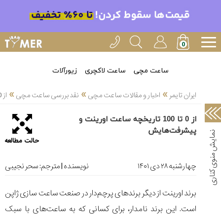
خدمات
ایران
تایمر(11)
آموزش
ساعت مچی
ساعت لاکچری
زیورآلات
تنظیم
»
»
»
ساعتها(2)
ایران تایمر
اخبار و مقالات ساعت مچی
نقد بررسی ساعت مچی
از 0 تا 100 تاریخچه ساعت اورینت و پیشرفت‌هایش
سرزمین
از 0 تا 100 تاریخچه ساعت اورینت و
ساعت،
پیشرفت‌هایش
سوئیس(136)
حالت مطالعه
آموزش
و
چهارشنبه ۲۸ دی ۱۴۰۱
نویسنده | مترجم:
سحر نجیبی
دانستی
های
برند اورینت از دیگر برند‌های پرچم‌دار در صنعت ساعت سازی ژاپن
ساعت
ها(127)
است. این برند نامدار، برای کسانی که به ساعت‌های با سبک