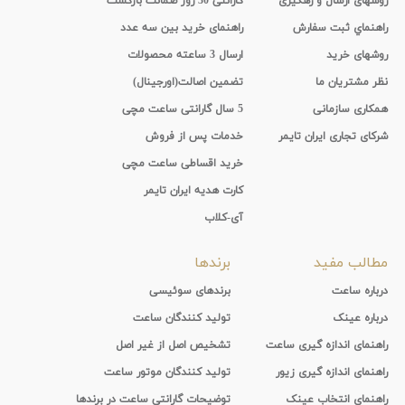
روشهای ارسال و رهگیری
گارانتی 30 روز ضمانت بازگشت
راهنماي ثبت سفارش
راهنمای خرید بین سه عدد
روشهای خرید
ارسال 3 ساعته محصولات
نظر مشتریان ما
تضمین اصالت(اورجینال)
همکاری سازمانی
5 سال گارانتی ساعت مچی
شرکای تجاری ایران تایمر
خدمات پس از فروش
خرید اقساطی ساعت مچی
کارت هدیه ایران تایمر
آی-کلاب
مطالب مفید
برندها
درباره ساعت
برندهای سوئیسی
درباره عینک
تولید کنندگان ساعت
راهنمای اندازه گیری ساعت
تشخیص اصل از غیر اصل
راهنمای اندازه گیری زیور
تولید کنندگان موتور ساعت
راهنمای انتخاب عینک
توضیحات گارانتی ساعت در برندها