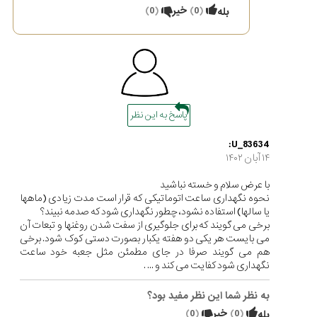
(
0
)
خیر
(
0
)
بله
پاسخ به این نظر
U_83634:
۱۴ آبان ۱۴۰۲
با عرض سلام و‌ خسته نباشید
نحوه نگهداری ساعت اتوماتیکی که قرار است مدت زیادی (ماهها
یا سالها) استفاده نشود، چطور نگهداری شود که صدمه نبیند؟
برخی می گویند که برای جلوگیری از سفت شدن روغنها و تبعات آن
می بایست هر یکی دو هفته یکبار بصورت دستی کوک شود. برخی
هم می گویند صرفا در جای مطمئن مثل جعبه خود ساعت
نگهداری شود کفایت می کند و ... .
به نظر شما این نظر مفید بود؟
(
0
)
خیر
(
0
)
بله