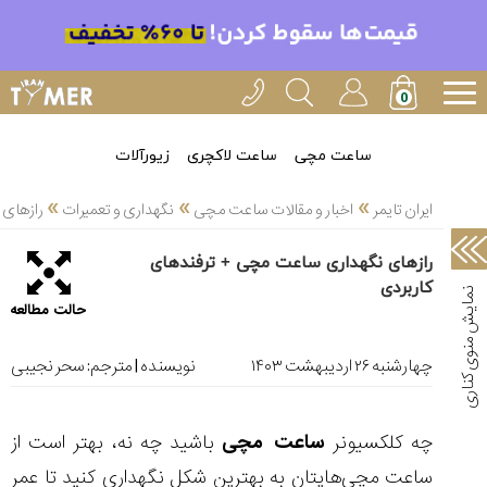
خدمات
ایران
تایمر(11)
آموزش
ساعت مچی
ساعت لاکچری
زیورآلات
تنظیم
»
»
»
ساعتها(2)
ایران تایمر
اخبار و مقالات ساعت مچی
نگهداری و تعمیرات
رازهای 
سرزمین
رازهای نگهداری ساعت مچی + ترفندهای
ساعت،
کاربردی
سوئیس(136)
حالت مطالعه
آموزش
و
چهارشنبه ۲۶ ارديبهشت ۱۴۰۳
نویسنده | مترجم:
سحر نجیبی
دانستی
های
ساعت
چه کلکسیونر
ساعت مچی
باشید چه نه، بهتر است از
ها(127)
ساعت مچی‌هایتان به بهترین شکل نگهداری کنید تا عمر