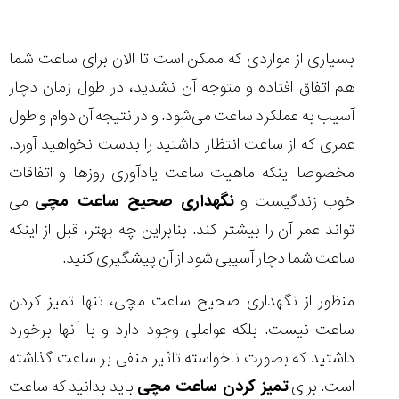
تایمر از کارخانه
اختصاصی با مدیر
14:06
01:15
7:52
Cover Watches
برند ساعت
سوئیس
سوئیسی در دفتر
۴۹
۴۱
مرکزی سوئیس
بسیاری از مواردی که ممکن است تا الان برای ساعت شما
۱۰۲
۱۴۰۵/۵/۱۰
۱۴۰۵/۴/۱۵
۱۴۰۵/۴/۱۶
هم اتفاق افتاده و متوجه آن نشدید، در طول زمان دچار
آسیب به عملکرد ساعت می‌شود. و در نتیجه آن دوام و طول
عمری که از ساعت انتظار داشتید را بدست نخواهید آورد.
مخصوصا اینکه ماهیت ساعت یادآوری روزها و اتفاقات
خوب زندگیست و
نگهداری صحیح ساعت مچی
می
تواند عمر آن را بیشتر کند. بنابراین چه بهتر، قبل از اینکه
ساعت شما دچار آسیبی شود از آن پیشگیری کنید.
منظور از نگهداری صحیح ساعت مچی، تنها تمیز کردن
ساعت نیست. بلکه عواملی وجود دارد و با آنها برخورد
داشتید که بصورت ناخواسته تاثیر منفی بر ساعت گذاشته
است. برای
تمیز کردن ساعت مچی
باید بدانید که ساعت