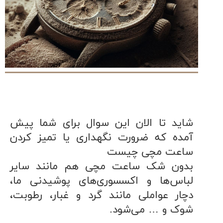
شاهکار
جدید
MB&F:
ساعت
مچی
که
مرزها...
۱۴۰۵/۵/۱۱
از
طراحی
مینیمال
شاید تا الان این سوال برای شما پیش
تا
امکانات
آمده که ضرورت نگهداری یا تمیز کردن
هوشمند؛...
ساعت مچی چیست
۱۴۰۵/۵/۶
بدون شک ساعت مچی هم مانند سایر
لباس‌ها و اکسسوری‌های پوشیدنی ما،
دچار عواملی مانند گرد و غبار، رطوبت،
شوک و … می‌شود.
کورناوین
پشت‌صحنه
مراسم تقدیر از
(Cornavin)؛
ساخت ساعت‌های
فعالان منتخب
گفت‌وگوی
صنف ساعت
کاور؛ بازدید ایران