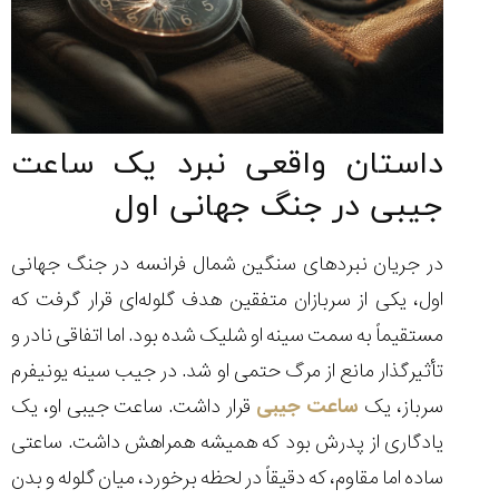
تایمر از کارخانه
اختصاصی با مدیر
14:06
01:15
7:52
Cover Watches
برند ساعت
سوئیس
سوئیسی در دفتر
۴۳
۵۰
مرکزی سوئیس
۱۰۷
۱۴۰۵/۵/۱۰
۱۴۰۵/۴/۱۵
۱۴۰۵/۴/۱۶
داستان واقعی نبرد یک ساعت
جیبی در جنگ جهانی اول
در جریان نبردهای سنگین شمال فرانسه در جنگ جهانی
اول، یکی از سربازان متفقین هدف گلوله‌ای قرار گرفت که
مستقیماً به سمت سینه او شلیک شده بود. اما اتفاقی نادر و
تأثیرگذار مانع از مرگ حتمی او شد. در جیب سینه یونیفرم
سرباز، یک
ساعت جیبی
قرار داشت. ساعت جیبی او، یک
یادگاری از پدرش بود که همیشه همراهش داشت. ساعتی
ساده اما مقاوم، که دقیقاً در لحظه برخورد، میان گلوله و بدن