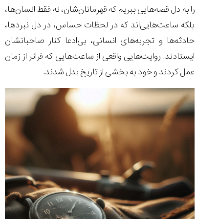
شاهکار
را به دل قصه‌هایی ببریم که قهرمانان‌شان، نه فقط انسان‌ها،
جدید
MB&F:
بلکه ساعت‌هایی‌اند که در لحظات حساس، در دل نبردها،
ساعت
حادثه‌ها و تجربه‌های انسانی، بی‌ادعا کنار صاحبانشان
مچی
که
ایستادند. روایت‌هایی واقعی از ساعت‌هایی که فراتر از زمان
مرزها...
عمل کردند و خود به بخشی از تاریخ بدل شدند.
۱۴۰۵/۵/۱۱
از
طراحی
مینیمال
تا
امکانات
هوشمند؛...
۱۴۰۵/۵/۶
کورناوین
پشت‌صحنه
مراسم تقدیر از
(Cornavin)؛
ساخت ساعت‌های
فعالان منتخب
گفت‌وگوی
صنف ساعت
کاور؛ بازدید ایران