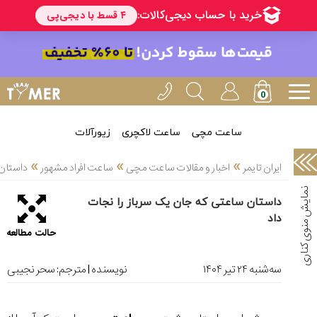
خدمات
ایران
تایمر(11)
آموزش
تنظیم
ساعتها(2)
ساعت مچی
ساعت لاکچری
زیورآلات
سرزمین
»
»
»
ایران تایمر
اخبار و مقالات ساعت مچی
ساعت افراد مشهور
داستان 
ساعت،
سوئیس(136)
داستان ساعتی که جان یک سرباز را نجات
داد
آموزش
حالت مطالعه
و
دانستی
های
ﺳﻪشنبه ۲۴ تير ۱۴۰۴
نویسنده | مترجم:
سحر نجیبی
ساعت
ها(127)