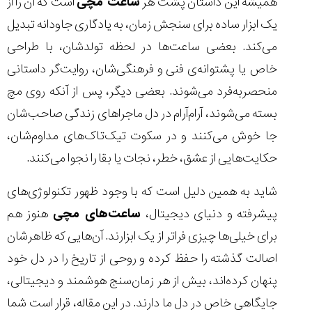
همیشه این داستان پشت هر
ساعت مچی
است که آن را از
یک ابزار ساده برای سنجش زمان، به یادگاری جاودانه تبدیل
می‌کند. بعضی ساعت‌ها در لحظه تولدشان، با طراحی
خاص یا پشتوانه‌ی فنی و فرهنگی‌شان، روایت‌گر داستانی
مقایسه
ساعت
منحصر‌به‌فرد می‌شوند. بعضی دیگر، پس از آنکه روی مچ
دیجیتال
بسته می‌شوند، آرام‌آرام در دل ماجراهای زندگی صاحب‌شان
گارمین
Instinct...
جا خوش می‌کنند و در سکوت تیک‌تاک‌های مداوم‌شان،
۱۴۰۵/۵/۱۷
حکایت‌هایی از عشق، خطر، نجات یا بقا را نجوا می‌کنند.
مقایسه
ساعت
شاید به همین دلیل است که با وجود ظهور تکنولوژی‌های
کاسیو
پیشرفته و دنیای دیجیتال،
ساعت‌های مچی
هنوز هم
Pro
Trek
برای خیلی‌ها چیزی فراتر از یک ابزارند. آن‌هایی که ظاهرشان
و
اصالت گذشته را حفظ کرده و روحی از تاریخ را در دل خود
تیسوت
...
پنهان کرده‌اند، بیش از هر زمان‌سنج هوشمند و دیجیتالی،
۱۴۰۵/۵/۱۳
جایگاهی خاص در دل ما دارند. در این مقاله، قرار است شما