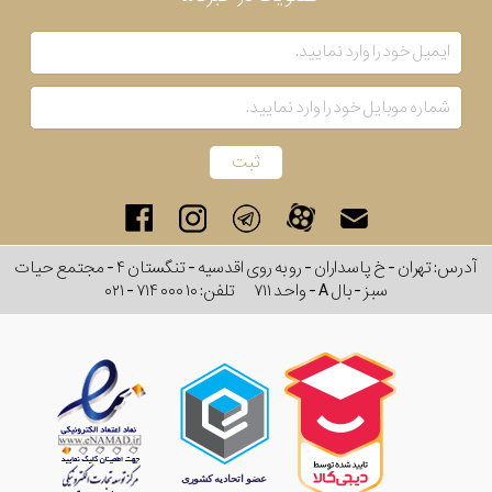
آدرس: تهران - خ پاسداران - رو به روی اقدسیه - تنگستان ۴ - مجتمع حیات
سبز - بال A - واحد ۷۱۱
تلفن:
۰۲۱ - ۷۱۴ ۰۰۰ ۱۰