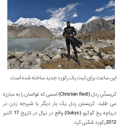
مقایسه
ساعت
دیجیتال
گارمین
Instinct...
۱۴۰۵/۵/۱۷
مقایسه
این ساعت برای ثبت یک رکورد جدید ساخته شده است.
ساعت
کاسیو
Pro
کریستُن رِدل
(Christian Redl)
اسمی که غواصان را به مبارزه
Trek
می طلبد. کریستن رِدل یک بار دیگر با شیرجه زدن در
و
تیسوت
دریاچه یخ گوکیو
(Gokyo)
واقع در نپال در تاریخ 17 اکتبر
...
۱۴۰۵/۵/۱۳
2012 رکورد شکنی کرد.