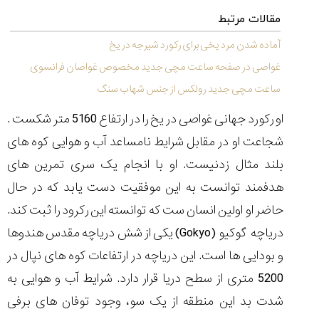
شاهکار
جدید
مقالات مرتبط
MB&F:
آماده شدن مرد یخی برای رکورد شیرجه در یخ
ساعت
مچی
غواصی در صفحه ساعت مچی جدید مخصوص غواصان فرانسوی
که
ساعت مچی جدید رولکس از جنس شهاب سنگ
مرزها...
۱۴۰۵/۵/۱۱
او رکورد جهانی غواصی در یخ را در ارتفاع 5160 متر شکست .
از
شجاعت او در مقابل شرایط نامساعد آب و هوایی کوه های
طراحی
بلند مثال زدنیست. او با انجام یک سری تمرین های
مینیمال
تا
هدفمند توانست به این موفقیت دست یابد که در حال
امکانات
هوشمند؛...
حاضر او اولین انسان ست که توانسته این رکرود را ثبت کند.
۱۴۰۵/۵/۶
دریاچه گوکیو
(Gokyo)
یکی از شش دریاچه مقدس هندوها
و بودایی ها است. این دریاچه در ارتفاعات کوه های نپال در
5200 متری از سطح دریا قرار دارد. شرایط آب و هوایی به
کورناوین
پشت‌صحنه
مراسم تقدیر از
شدت بد این منطقه از یک سو، وجود توفان های برفی
(Cornavin)؛
ساخت ساعت‌های
فعالان منتخب
گفت‌وگوی
صنف ساعت
کاور؛ بازدید ایران