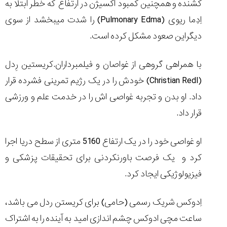
کشنده و همچنین کمبود اکسیژن در ارتفاع که خطر ابتلا به
تایمر از کارخانه
اختصاصی با مدیر
14:06
01:15
7:52
Cover Watches
برند ساعت
اِدِما ریوی
(Pulmonary Edma)
را شدت میبخشد از سوی
سوئیس
سوئیسی در دفتر
۴۹
۴۱
مرکزی سوئیس
۱۰۲
دیگراین صعود مشکل کرده است.
۱۴۰۵/۵/۱۰
۱۴۰۵/۴/۱۵
۱۴۰۵/۴/۱۶
با همراهی گروهی از غواصان و فیلمبرداران.کریستین رِدل
(Christian Redl)
خودش را در یک رژیم تمرینی فشرده قرار
داد. او بدن و تجربه غواصی اش را در خدمت علم و ورزشی
قرار داد.
او غواصی خود را در یک ارتفاع 5160 متری از سطح دریا اجرا
کرد و یک فرصت باورنکردنی برای تحقیقات پزشکی و
فیزیولوژیکی ایجاد کرد.
اِدوکس شریک رسمی (حامی) برای کریستن ردل می باشد،
ساعت مچی ادوکس چشم اندازی امید به آینده را به اشتراک