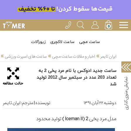
خدمات
ایران
تایمر(11)
آموزش
ساعت مچی
ساعت لاکچری
زیورآلات
تنظیم
»
»
»
ساعتها(2)
ایران تایمر
اخبار و مقالات ساعت مچی
ساعت های اسپرت ورزشی
سرزمین
ساعت جدید ادوکس با نام مرد یخی 2 به
ساعت،
تعداد 203 عدد در سبتمبر سال 2012 تولید
سوئیس(136)
حالت مطالعه
شد
آموزش
و
دوشنبه ۲۲ آبان ۱۳۹۱
نویسنده | مترجم:
ایران تایمر
دانستی
های
ساعت
مدل مرد یخی 2 (
Iceman II
) تولید محدود
ها(127)