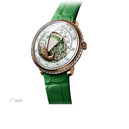
مقایسه
ساعت
کاسیو
Pro
Trek
و
تیسوت
...
۱۴۰۵/۵/۱۳
شاهکار
جدید
MB&F:
ساعت
مچی
که
مرزها...