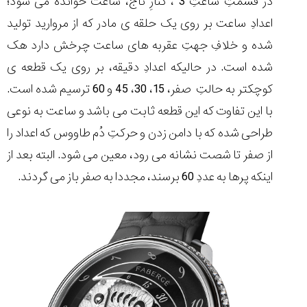
در قسمتِ ساعتِ 3 ، کنارِ تاج، ساعت خوانده می شود؛
اعدادِ ساعت بر روی یک حلقه ی مادر که از مروارید تولید
شده و خلافِ جهتِ عقربه های ساعت چرخش دارد هک
شده است. در حالیکه اعدادِ دقیقه، بر روی یک قطعه ی
کوچکتر به حالتِ صفر، 15، 30، 45 و 60 ترسیم شده است.
با این تفاوت که این قطعه ثابت می باشد و ساعت به نوعی
طراحی شده که با دامن زدن و حرکتِ دُم طاووس که اعداد را
از صفر تا شصت نشانه می رود، معین می شود. البته بعد از
اینکه پرها به عددِ 60 برسند، مجددا به صفر باز می گردند.