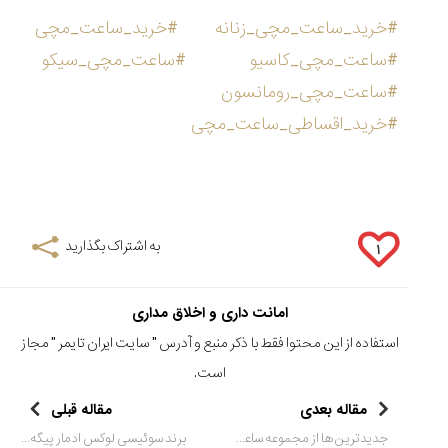
#خرید_ساعت_مچی_زنانه
#خرید_ساعت_مچی
#ساعت_مچی_کاسیو
#ساعت_مچی_سیکو
#ساعت_مچی_رومانسون
#خرید_اقساطی_ساعت_مچی
به اشتراک بگذارید
۱
امانت داری و اخلاق مداری
استفاده از این محتوا فقط با ذکر منبع و آدرس "
سایت ایران تایمر
" مجاز
است.
مقاله بعدی
مقاله قبلی
جدیدترین ها از مجموعه ساعت های لوئیس اِرارد
برند سوئیسی لوکس ادمار پیگه + ویدئو