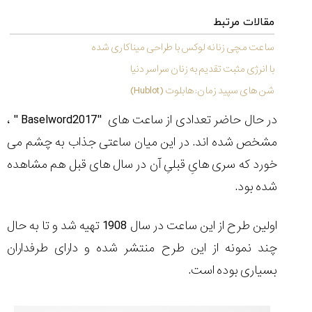
۱۴۰۵/۵/۱۱
مقالات مرتبط
از
طراحی
ساعت مچی زنانه لوکس با طراحی میناکاری شده
مینیمال
با انرژی مثبت تقدیم به زنان سراسر دنیا
تا
امکانات
شن های سپید زمان: هابلوت (Hublot)
هوشمند؛...
۱۴۰۵/۵/۶
در حال حاضر تعدادی از ساعت های
'' Baselword2017''
،
مشخص شده اند. در این میان ساعتی جذاب به چشم می
بهترین
ساعت
خورد که سری هایِ قبلیِ آن در سال های قبل هم مشاهده
مردانه
شده بود.
غواصی
برای
ماجرا...
اولین طرح از این ساعت در سال 1908 تهیه شد و تا به حال
۱۴۰۵/۵/۳
چند نمونه از این طرح منتشر شده و دارای طرفداران
بسیاری بوده است.
کورناوین
پشت‌صحنه
مراسم تقدیر از