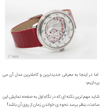
(Cornavin)؛
ساخت ساعت‌های
فعالان منتخب
گفت‌وگوی
صنف ساعت
کاور؛ بازدید ایران
تایمر از کارخانه
اختصاصی با مدیر
14:06
01:15
7:52
Cover Watches
برند ساعت
سوئیس
سوئیسی در دفتر
۴۶
مرکزی سوئیس
۳۵
۹۵
۱۴۰۵/۴/۱۵
۱۴۰۵/۵/۱۰
۱۴۰۵/۴/۱۶
اما در اینجا به معرفی جدیدترین و کاملترین مدل آن می
پردازیم؛
شاید مهم ترین نکته ای که در نگاهِ اول به صفحه نمایشِ این
ساعت، بنظر برسد نحوه ی خواندنِ زمان از روی آن باشد!