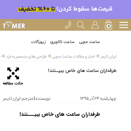
خدمات
ایران
تایمر(11)
آموزش
ساعت مچی
ساعت لاکچری
زیورآلات
تنظیم
»
»
»
ساعتها(2)
ایران تایمر
اخبار و مقالات ساعت مچی
طراحی های منحصر به فرد
ط
سرزمین
طرفداران ساعت های خاص ببیـــنند!
ساعت،
سوئیس(136)
حالت مطالعه
آموزش
و
چهارشنبه ۲۴ آذر ۱۳۹۵
نویسنده | مترجم:
ایران تایمر
دانستی
های
طرفداران ساعت های خاص ببیـــنند!
ساعت
ها(127)