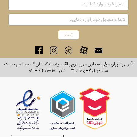
آدرس: تهران - خ پاسداران - رو به روی اقدسیه - تنگستان ۴ - مجتمع حیات
سبز - بال A - واحد ۷۱۱
تلفن:
۰۲۱ - ۷۱۴ ۰۰۰ ۱۰