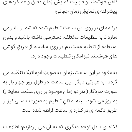
تلفن هوشمند و قابلیت نمایش زمان دقیق و عملکردهای
تایمر از کارخانه
اختصاصی با مدیر
14:06
01:15
7:52
Cover Watches
برند ساعت
پیشرفته ی نمایشِ زمانِ جهانی؛
سوئیس
سوئیسی در دفتر
۴۹
۴۱
مرکزی سوئیس
۱۰۲
۱۴۰۵/۵/۱۰
۱۴۰۵/۴/۱۵
۱۴۰۵/۴/۱۶
برنامه ای بر روی این ساعت تنظیم شده که شما را قادر می
سازد تا به تنظیمات مختلف، دسترسی داشته باشید و بدون
استفاده از تنظیمِ مستقیم بر روی ساعت، از طریقِ گوشی
های هوشمند نیز امکان تنظیمات وجود دارد.
به علاوه در این ساعت، زمان به صورتِ اتوماتیک تنظیم می
گردد. به عبارتی دیگر، این ساعت در طول روز چهار بار به
صورت خودکار ( هر دو زمانِ موجود بر روی صفحه نمایش)
به روز می شود. البته امکانِ تنظیم به صورت دستی نیز از
طریق دکمه ای در کناره ی ساعت فراهم شده است.
نکته ی قابل توجه دیگری که به آن می پردازیم؛ اطلاعات