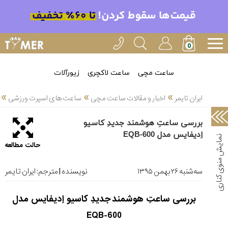
خدمات
ایران
تایمر(11)
آموزش
ساعت مچی
ساعت لاکچری
زیورآلات
تنظیم
»
»
»
ساعتها(2)
ایران تایمر
اخبار و مقالات ساعت مچی
ساعت های اسپرت ورزشی
سرزمین
بررسی ساعتِ هوشمند جدیدِ کاسیو
ساعت،
اِدیفایس مدل EQB-600
سوئیس(136)
حالت مطالعه
آموزش
و
ﺳﻪشنبه ۲۶ بهمن ۱۳۹۵
نویسنده | مترجم:
ایران تایمر
دانستی
های
بررسی ساعتِ هوشمند
جدیدِ کاسیو اِدیفایس مدل
ساعت
ها(127)
EQB-600