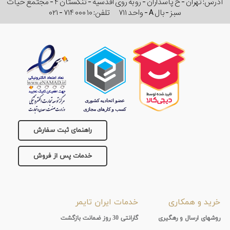
آدرس: تهران - خ پاسداران - رو به روی اقدسیه - تنگستان ۴ - مجتمع حیات
سبز - بال A - واحد ۷۱۱
تلفن:
۰۲۱ - ۷۱۴ ۰۰۰ ۱۰
راهنمای ثبت سفارش
خدمات پس از فروش
خرید و همکاری
خدمات ایران تایمر
روشهای ارسال و رهگیری
گارانتی 30 روز ضمانت بازگشت