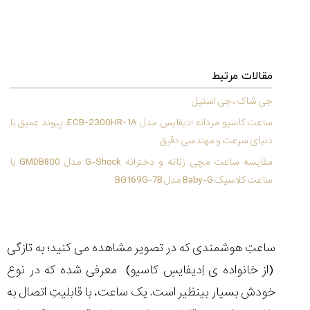
شاهکار
جدید
MB&F:
ساعت
مچی
که
مقالات مرتبط
مرزها...
جی شاک ، جی استیل
۱۴۰۵/۵/۱۱
ساعت کاسیو مردانه ادیفایس مدل ECB-2300HR-1A: پیوند عمیق با
از
دنیای سرعت و مهندسی دقیق
طراحی
مینیمال
مقایسه ساعت مچی زنانه و دخترانه G-Shock مدل GMDB800 با
تا
ساعت کلاسیک Baby-G مدل BG169G-7B
امکانات
هوشمند؛...
۱۴۰۵/۵/۶
ساعتِ هوشمندی که در تصویر مشاهده می کنید؛ به تازگی
(از خانواده ی اِدیفایسِ کاسیو) معرفی شده که در نوع
کورناوین
پشت‌صحنه
مراسم تقدیر از
خودش بسیار بینظیر است. یک ساعت، با قابلیتِ اتصال به
(Cornavin)؛
ساخت ساعت‌های
فعالان منتخب
گفت‌وگوی
صنف ساعت
کاور؛ بازدید ایران