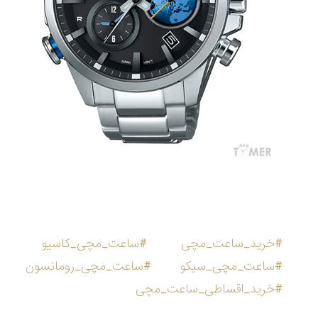
#خرید_ساعت_مچی
#ساعت_مچی_کاسیو
#ساعت_مچی_سیکو
#ساعت_مچی_رومانسون
#خرید_اقساطی_ساعت_مچی