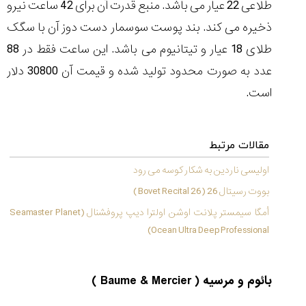
(Cornavin)؛
ساخت ساعت‌های
فعالان منتخب
طلاعی 22 عیار می باشد. منبع قدرت آن برای 42 ساعت نیرو
گفت‌وگوی
صنف ساعت
کاور؛ بازدید ایران
تایمر از کارخانه
اختصاصی با مدیر
ذخیره می کند. بند پوست سوسمار دست دوز آن با سگک
14:06
01:15
7:52
Cover Watches
برند ساعت
سوئیس
سوئیسی در دفتر
۴۶
طلای 18 عیار و تیتانیوم می باشد. این ساعت فقط در 88
مرکزی سوئیس
۳۵
۹۵
۱۴۰۵/۴/۱۵
عدد به صورت محدود تولید شده و قیمت آن 30800 دلار
۱۴۰۵/۵/۱۰
۱۴۰۵/۴/۱۶
است.
مقالات مرتبط
اولیسی ناردین به شکار کوسه می رود
بووت رسیتال 26 (Bovet Recital 26 )
اُمگا سیمستر پلانت اوشن اولترا دیپ پروفشنال (Seamaster Planet
Ocean Ultra Deep Professional)
بائوم و مرسیه ( Baume & Mercier )