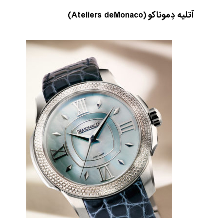
آتلیه دِموناکو
(Ateliers deMonaco)
مقایسه
ساعت
کاسیو
Pro
Trek
و
تیسوت
...
۱۴۰۵/۵/۱۳
شاهکار
جدید
MB&F:
ساعت
مچی
که
مرزها...