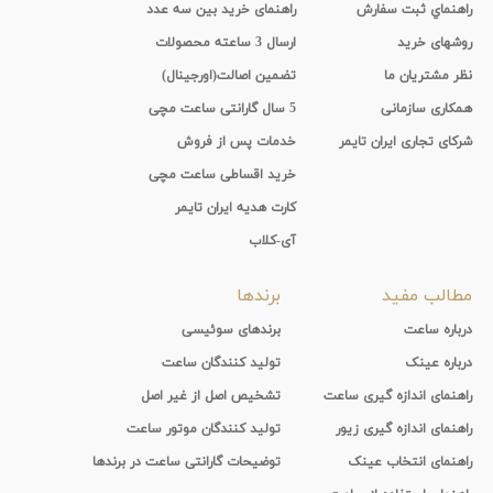
راهنماي ثبت سفارش
راهنمای خرید بین سه عدد
روشهای خرید
ارسال 3 ساعته محصولات
نظر مشتریان ما
تضمین اصالت(اورجینال)
همکاری سازمانی
5 سال گارانتی ساعت مچی
شرکای تجاری ایران تایمر
خدمات پس از فروش
خرید اقساطی ساعت مچی
کارت هدیه ایران تایمر
آی-کلاب
مطالب مفید
برندها
درباره ساعت
برندهای سوئیسی
درباره عینک
تولید کنندگان ساعت
راهنمای اندازه گیری ساعت
تشخیص اصل از غیر اصل
راهنمای اندازه گیری زیور
تولید کنندگان موتور ساعت
راهنمای انتخاب عینک
توضیحات گارانتی ساعت در برندها