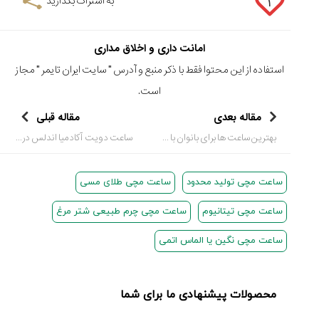
به اشتراک بگذارید
۱
امانت داری و اخلاق مداری
استفاده از این محتوا فقط با ذکر منبع و آدرس "
سایت ایران تایمر
" مجاز
است.
مقاله بعدی
مقاله قبلی
بهترین ساعت ها برای بانوان با قیمتی کمتر از 200 دلار (بخش آخر)
ساعت دویت آکادمیا اندلس درایو (DeWitt Academia Endless Drive)
ساعت مچی تولید محدود
ساعت مچی طلای مسی
ساعت مچی تیتانیوم
ساعت مچی چرم طبیعی شتر مرغ
ساعت مچی نگین یا الماس اتمی
محصولات پیشنهادی ما برای شما