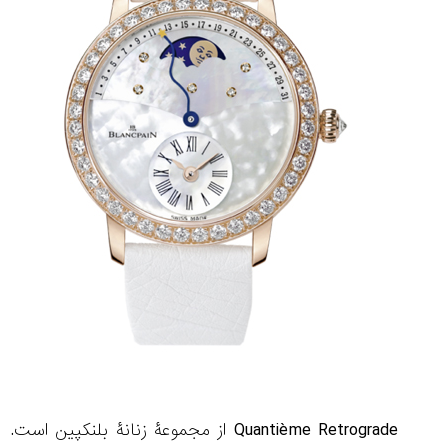
Quantième Retrograde از مجموعۀ زنانۀ بلنکپین است.