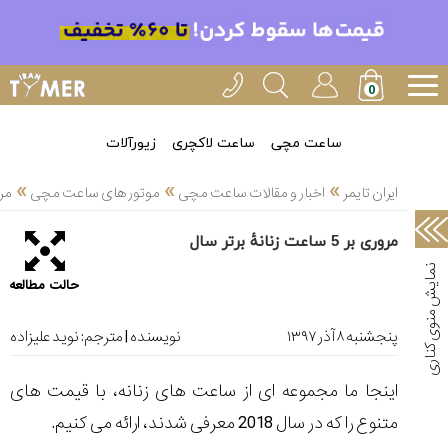
خدمات
ایران
تایمر(11)
آموزش
ساعت مچی
ساعت لاکچری
زیورآلات
تنظیم
»
»
»
ساعتها(2)
ایران تایمر
اخبار و مقالات ساعت مچی
موتور های ساعت مچی
مروری بر
سرزمین
مروری بر 5 ساعت زنانۀ برتر سال
ساعت،
سوئیس(136)
حالت مطالعه
آموزش
و
پنجشنبه ۸ آذر ۱۳۹۷
نویسنده | مترجم:
نوید علیزاده
دانستی
های
اینجا ما مجموعه ای از ساعت های زنانه، با قیمت های
ساعت
ها(127)
متنوع را که در سال 2018 معرفی شدند، ارائه می کنیم.