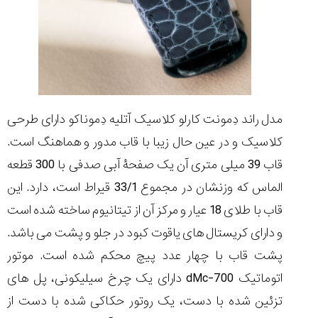
۱۴۰۵/۵/۱۱
از
طراحی
مینیمال
تا
امکانات
هوشمند؛...
مدل راند دِمونت کارلو کلاسیک آتلیه دِموناکو دارای طرحی
۱۴۰۵/۵/۶
کلاسیک و در عین حال زیبا با قاب مدور و هماهنگ است.
بهترین
ساعت
قاب 39 میلی متری آن یک صفحۀ آبی صدفی با 300 قطعه
مردانه
الماس که وزنشان در مجموع 33/1 قیراط است، دارد. این
غواصی
برای
قاب با طلای 18 عیار و مرکز آن از تیتانیوم ساخته شده است
ماجرا...
و دارای کریستال های یاقوت کبود در جلو و پشت می باشد.
۱۴۰۵/۵/۳
پشت قاب با چهار عدد پیچ محکم شده است. موتور
اتوماتیک dMc-700 دارای یک چرخ سیلیکونی، پل های
تزئین شده با دست، یک روتور حکاکی شده با دست از
کورناوین
پشت‌صحنه
مراسم تقدیر از