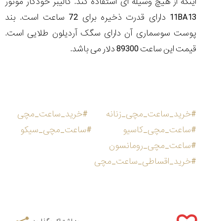
اینکه از هیچ وسیله ای استفاده کند. کالیبر خودکار موتور
11BA13 دارای قدرت ذخیره برای 72 ساعت است. بند
پوست سوسماری آن دارای سگک آردیلون طلایی است.
قیمت این ساعت 89300 دلار می باشد.
#خرید_ساعت_مچی_زنانه
#خرید_ساعت_مچی
#ساعت_مچی_کاسیو
#ساعت_مچی_سیکو
#ساعت_مچی_رومانسون
#خرید_اقساطی_ساعت_مچی