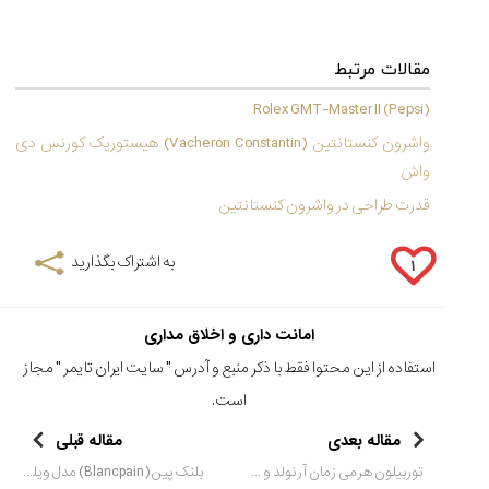
مقالات مرتبط
Rolex GMT-Master II (Pepsi)
واشرون کنستانتین (Vacheron Constantin) هیستوریک کورنس دی
واش
قدرت طراحی در واشرون کنستانتین
به اشتراک بگذارید
۱
امانت داری و اخلاق مداری
استفاده از این محتوا فقط با ذکر منبع و آدرس "
سایت ایران تایمر
" مجاز
است.
مقاله بعدی
مقاله قبلی
توربیلون هرمی زمان آرنولد و سان (Arnold & Son)
بلنک پین (Blancpain) مدل ویلرت اکسترا Villeret Extra