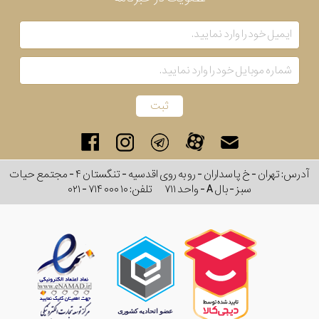
آدرس: تهران - خ پاسداران - رو به روی اقدسیه - تنگستان ۴ - مجتمع حیات
سبز - بال A - واحد ۷۱۱
تلفن:
۰۲۱ - ۷۱۴ ۰۰۰ ۱۰