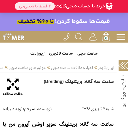
خدمات
ایران
تایمر(11)
آموزش
تنظیم
ساعتها(2)
ساعت مچی
ساعت لاکچری
زیورآلات
سرزمین
»
»
»
ایران تایمر
اخبار و مقالات ساعت مچی
موتور های ساعت مچی
ساع
ساعت،
سوئیس(136)
ساعت سه گانه: بریتلینگ (Breitling)
آموزش
حالت مطالعه
و
دانستی
های
شنبه ۲ شهریور ۱۳۹۸
نویسنده | مترجم:
نوید علیزاده
ساعت
ها(127)
ساعت سه گانه: بریتلینگ سوپر اوشن آیرون من با