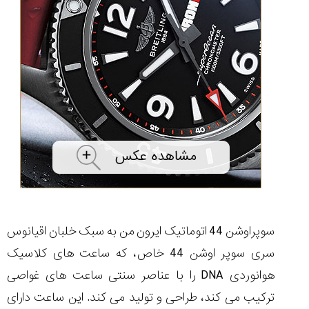
ساعت
کاسیو
Pro
Trek
و
تیسوت
...
۱۴۰۵/۵/۱۳
شاهکار
جدید
MB&F:
ساعت
مچی
که
مرزها...
۱۴۰۵/۵/۱۱
سوپراوشن 44 اتوماتیک ایرون من به سبک خلبان اقیانوس
سری سوپر اوشن 44 خاص، که ساعت های کلاسیک
هوانوردی DNA را با عناصر سنتی ساعت های غواصی
ترکیب می کند، طراحی و تولید می کند. این ساعت دارای
کورناوین
پشت‌صحنه
مراسم تقدیر از