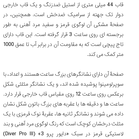
(Cornavin)؛
ساخت ساعت‌های
فعالان منتخب
قاب 44 میلی متری از استیل ضدزنگ و یک قاب خارجی
گفت‌وگوی
صنف ساعت
کاور؛ بازدید ایران
تایمر از کارخانه
اختصاصی با مدیر
14:06
01:15
7:52
دوار تک جهته از سرامیک ضدخش است. همچنین، در
Cover Watches
برند ساعت
سوئیس
سوئیسی در دفتر
۵۰
صفحۀ مشکی آن لوگوی قرمز و سفید مرد آهنی به طور
مرکزی سوئیس
۵۵
۱۱۳
۱۴۰۵/۴/۱۵
برجسته ای روی ساعت 3 قرار گرفته است. این قاب دارای
۱۴۰۵/۵/۱۰
۱۴۰۵/۴/۱۶
تاج پیچی است که به مقاومت آن در برابر آب تا عمق 1000
متر کمک می کند.
صفحۀ آن دارای نشانگرهای بزرگ ساعت هستند و اعداد، با
سوپرلومینوا پوشیده شده اند، و یک نشانگر مثلثی شکل
برعکس روی ساعت 12 روی مقیاس قاب خارجی قرار دارد.
ساعت ها و دقیقه ها با عقربه های بزرگ باتون شکل نشان
داده می شوند و نشانگر ثانیه ها، عقربۀ نوک قرمزی با یک
مثلث درخشان کوچک است که رنگ لوگوی مرد آهنی و بند
لاستیکی قرمز در سبک «دایور پرو 3» (Diver Pro III)