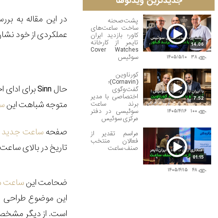
جدیدترین ویدئوها
در این مقاله به برر
پشت‌صحنه
ساخت ساعت‌های
عملکردی از خود نشان
کاور؛ بازدید ایران
تایمر از کارخانه
14:06
Cover Watches
سوئیس
۱۴۰۵/۵/۱۰
۳۸
کورناوین
(Cornavin)؛
حال
Sinn
برای ادای اح
گفت‌وگوی
اختصاصی با مدیر
7:52
متوجه شباهت این
س
برند ساعت
سوئیسی در دفتر
۱۴۰۵/۴/۱۶
۱۰۰
مرکزی سوئیس
صفحه
ساعت جدید
ک
مراسم تقدیر از
فعالان منتخب
تاریخ در بالای ساعت 6 قرار داده شده است
صنف ساعت
01:15
۱۴۰۵/۴/۱۵
۴۸
ضحامت این
ساعت م
است. از دیگر مشخص