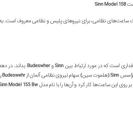
عت
Sinn Model 158
ت ساعت
های نظامی، برای نیروهای پلیس و نظامی معروف است. به 
با این وجود کمتر طرفداری است که در مورد ارتباط بین Sinn و Budeswher بداند. در 
1980 و اوایل 1990، مؤسس Sinn (هلموت سین) سهام نی
خرید. هلموت دوباره بر روی این ساعت‌ها کار کرد و آن‌ها را با نام مدل nn Model 155 Bw