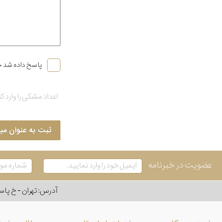
پاسخ داده شد خ
ثبت به عنوان می
عضویت در خبرنامه
آدرس: تهران - خ پاسداران - رو به ر