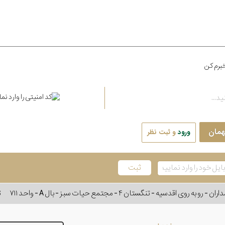
برم کن
همان
ورود
و ثبت نظر
وی اقدسیه - تنگستان ۴ - مجتمع حیات سبز - بال A - واحد ۷۱۱
ت