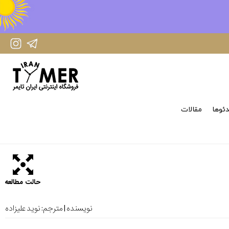
IranTimer Instagram Page
IranTimer Telegram channel
ئوها
مقالات
حالت مطالعه
نویسنده | مترجم:
نوید علیزاده