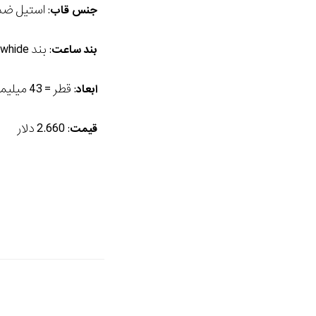
: استیل ضد زنگ که تا ع
جنس قاب
: بند
whide
بند
ساعت
: قطر = 43 میلیمتر، ارتفاع = 15/15 میلیمتر، وزن = 110 گرم
ابعاد
: 2.660 دلار
قیمت