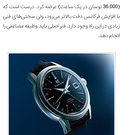
۱۴۰۵/۵/۱۱
(36.000 نوسان در یک ساعت) عرضه کرد. درست است که
از
با افزایش فرکانس دقت بالاتر می‌رود، ولی سختی‌های فنی
طراحی
زیادی در این راه وجود دارد. فنر اصلی باید وظیفه مضاعفی را
مینیمال
تا
انجام دهد.
امکانات
هوشمند؛...
۱۴۰۵/۵/۶
بهترین
ساعت
مردانه
غواصی
برای
ماجرا...
۱۴۰۵/۵/۳
کورناوین
پشت‌صحنه
مراسم تقدیر از