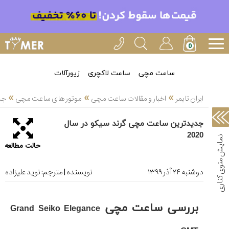
خدمات
ایران
تایمر(11)
آموزش
ساعت مچی
ساعت لاکچری
زیورآلات
تنظیم
»
»
»
ساعتها(2)
ایران تایمر
اخبار و مقالات ساعت مچی
موتور های ساعت مچی
جدی
سرزمین
جدیدترین ساعت مچی گرند سیکو در سال
ساعت،
2020
سوئیس(136)
حالت مطالعه
آموزش
و
دوشنبه ۲۴ آذر ۱۳۹۹
نویسنده | مترجم:
نوید علیزاده
دانستی
های
ساعت
بررسی ساعت مچی
Grand Seiko Elegance
ها(127)