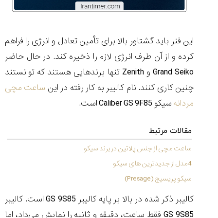
(Cornavin)؛
ساخت ساعت‌های
فعالان منتخب
گفت‌وگوی
صنف ساعت
کاور؛ بازدید ایران
تایمر از کارخانه
اختصاصی با مدیر
14:06
01:15
7:52
Cover Watches
برند ساعت
سوئیس
سوئیسی در دفتر
۴۶
مرکزی سوئیس
این فنر باید گشتاور بالا برای تأمین تعادل و انرژی را فراهم
۳۵
۹۵
۱۴۰۵/۴/۱۵
۱۴۰۵/۵/۱۰
۱۴۰۵/۴/۱۶
کرده و از آن طرف انرژی لازم را ذخیره کند. در حال حاضر
Grand Seiko
و
Zenith
تنها برندهایی هستند که توانستند
چنین کاری کنند. نام کالیبر به کار رفته در این
ساعت مچی
مردانه
سیکو
Caliber GS 9F85
است.
مقالات مرتبط
ساعت مچی از جنس پلاتین در برند سیکو
4مدل از جدیدترین های سیکو
سیکو پریسیج (Presage)
کالیبر ذکر شده در بالا بر پایه کالیبر
GS 9S85
است. کالیبر
GS 9S85
فقط ساعت، دقیقه و ثانیه را نمایش می‌داد، اما