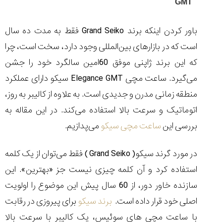
GMT
باور کردن اینکه برند
Grand Seiko
فقط به مدت ده سال
است که در بازارهای بین‌المللی وجود دارد، سخت است، چرا
مقایسه
که این برند ژاپنی موفق 60امین سالگرد خود را جشن
ساعت
کاسیو
می
گیرد. ساعت مچی
Elegance GMT
سیکو دارای عملکرد
Pro
منطقه زمانی مدرن و جدیدی است. به علاوه از کالیبر به روز،
Trek
و
اتوماتیک و سرعت بالا استفاده می‌کند. در این مقاله به
تیسوت
بررسی این
ساعت مچی سیکو
می‌پدازیم.
...
۱۴۰۵/۵/۱۳
در مورد گرند سیکو(
Grand Seiko
) فقط می‌توان از یک کلمه
شاهکار
جدید
استفاده کرد و آن کلمه چیزی نیست جز «بهترین». این
MB&F:
سازنده خاور دور، از 60 سال پیش این موضوع را اولویت
ساعت
مچی
اصلی خود قرار داده است.
برند سیکو
برای پیروزی در رقابت
که
با ساعت مچی های سوئیس، یک کالیبر با سرعت بالا
مرزها...