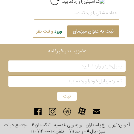
ثبت به عنوان میهمان
ورود
و ثبت نظر
عضویت در خبرنامه
آدرس: تهران - خ پاسداران - رو به روی اقدسیه - تنگستان ۴ - مجتمع حیات
سبز - بال A - واحد ۷۱۱
تلفن:
۰۲۱ - ۷۱۴ ۰۰۰ ۱۰