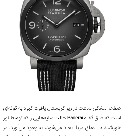
۱۴۰۵/۵/۱۱
از
طراحی
مینیمال
تا
امکانات
هوشمند؛...
۱۴۰۵/۵/۶
بهترین
ساعت
مردانه
غواصی
برای
ماجرا...
۱۴۰۵/۵/۳
صفحه مشکی ساعت در زیر کریستال یاقوت کبود به گونه‌ای
است که طبق گفته
Panerai
حالت سایه‌هایی را که توسط نور
خورشید در اعماق دریا ایجاد می‌شود، به وجود می‌آورد. در
کورناوین
پشت‌صحنه
مراسم تقدیر از