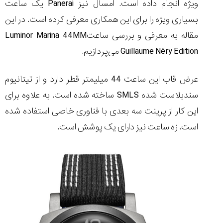
ویژه انجام داده است. امسال نیز
Panerai
یک ساعت
بسیاری ویژه را برای این همکاری معرفی کرده است. در این
مقاله به معرفی و بررسی ساعت
Luminor Marina 44MM
Guillaume Néry Edition
می‌پردازیم.
مقایسه
ساعت
کاسیو
عرض قاب این ساعت 44 میلیمتر قطر دارد و از تیتانیوم
Pro
سندبلاست شده
SMLS
ساخته شده است. به علاوه برای
Trek
و
این کار از پرینت سه بعدی با فناوری خاصی استفاده شده
تیسوت
است. زه ساعت نیز دارای یک پوشش است.
...
۱۴۰۵/۵/۱۳
شاهکار
جدید
MB&F:
ساعت
مچی
که
مرزها...