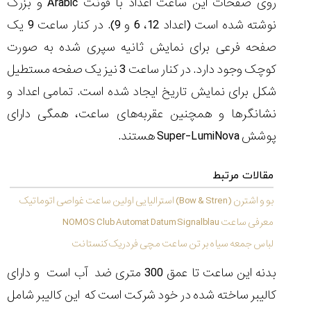
روی صفحات این ساعت اعداد با فونت
Arabic
و بزرگ
(Cornavin)؛
ساخت ساعت‌های
فعالان منتخب
گفت‌وگوی
صنف ساعت
کاور؛ بازدید ایران
نوشته شده است (اعداد 12، 6 و 9). در کنار ساعت 9 یک
تایمر از کارخانه
اختصاصی با مدیر
14:06
01:15
7:52
Cover Watches
برند ساعت
سوئیس
سوئیسی در دفتر
صفحه فرعی برای نمایش ثانیه سپری شده به صورت
۴۶
مرکزی سوئیس
۳۵
۹۵
۱۴۰۵/۴/۱۵
کوچک وجود دارد. در کنار ساعت 3 نیز یک صفحه مستطیل
۱۴۰۵/۵/۱۰
۱۴۰۵/۴/۱۶
شکل برای نمایش تاریخ ایجاد شده است. تمامی اعداد و
نشانگرها و همچنین عقربه‌های ساعت، همگی دارای
پوشش
Super-LumiNova
هستند.
مقالات مرتبط
بو و اشترن (Bow & Stren) استرالیایی اولین ساعت غواصی اتوماتیک
معرفی ساعت NOMOS Club Automat Datum Signalblau
لباس جمعه سیاه بر تن ساعت مچی فردریک کنستانت
بدنه این ساعت تا عمق 300 متری ضد آب است و دارای
کالیبر ساخته شده در خود شرکت است که این کالیبر شامل