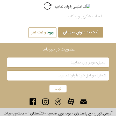
ثبت به عنوان میهمان
ورود
و ثبت نظر
عضویت در خبرنامه
آدرس: تهران - خ پاسداران - رو به روی اقدسیه - تنگستان ۴ - مجتمع حیات