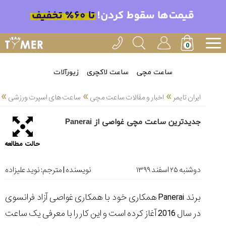
خدمات
ایران
تایمر(11)
آموزش
ساعت مچی
ساعت لاکچری
زیورآلات
تنظیم
»
»
»
ساعتها(2)
ایران تایمر
اخبار و مقالات ساعت مچی
ساعت های اسپرت ورزشی
سرزمین
جدیدترین ساعت مچی غواصی از Panerai
ساعت،
سوئیس(136)
حالت مطالعه
آموزش
و
دوشنبه ۲۵ اسفند ۱۳۹۹
نویسنده | مترجم:
نوید علیزاده
دانستی
های
برند
Panerai
همکاری خود با همکاری غواصی آزاد فرانسوی
ساعت
ها(127)
در سال 2016 آغاز کرده است و این کار را با معرفی یک ساعت