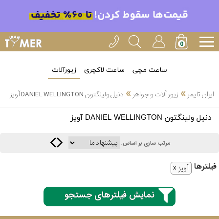
ساعت مچی
ساعت لاکچری
زیورآلات
»
»
ایران تایمر
زیور آلات و جواهر
دنیل ولینگتون DANIEL WELLINGTON آویز
انتخاب
دنیل ولینگتون DANIEL WELLINGTON آویز
بین 3
ارسال
عدد
مرتب سازی بر اساس:
سریع
برند
فیلتر‌ها
آویز
3
آیس
ساعته
واچ
نمایش فیلترهای جستجو
اُمگا