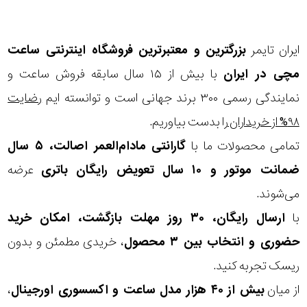
نوع
زیور
آویز
ایران تایمر
بزرگترین و معتبرترین فروشگاه اینترنتی
ساعت
مچی
در ایران
با بیش از ۱۵ سال سابقه فروش ساعت و
نمایش
بیشتر...
نمایندگی رسمی ۳۰۰ برند جهانی است و توانسته ایم
رضایت
جنس
۹۸% از خریداران
را بدست بیاوریم.
بکاررفته
تمامی محصولات ما با
گارانتی مادام‌العمر اصالت، ۵ سال
ضمانت موتور و ۱۰ سال تعویض رایگان باتری
عرضه
شکل
می‌شوند.
ظاهری
با
ارسال رایگان، ۳۰ روز مهلت بازگشت، امکان خرید
حضوری و انتخاب بین ۳ محصول
، خریدی مطمئن و بدون
مورد
ریسک تجربه کنید.
گارانتی
از میان
بیش از ۴۰ هزار مدل ساعت و اکسسوری اورجینال
،