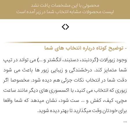
محصولی با این مشخصات یافت نشد
لیست محصولات مشابه انتخاب شما در زیر آمده است
برازوی
پاول
توضیح کوتاه درباره انتخاب های شما
هویت
وجود زیورالات (گردنبند، دستبند، انگشتر و ...) می تواند در تیپ
جویسا
شما متمایز کند. درخشندگی و زیبایی زیور ها باعث می شود
دقت شما در انتخاب نکات جزئی هم دیده شود. مخصوصا اگر
ویسروی
زیوری که انتخاب می کنید، با اکسسوری های دیگر مانند ساعت
مچی، کیف، کفش و ... ست شود، نشان میدهد که شما واقعا
جنسیت
نمایش
برای خودتان وقت میگذارید تا بهتر دیده شوید.
بیشتر...
رده
...