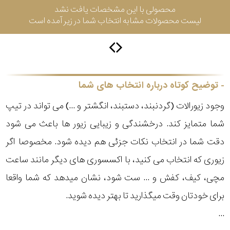
محصولی با این مشخصات یافت نشد
لیست محصولات مشابه انتخاب شما در زیر آمده است
برازوی
پاول
توضیح کوتاه درباره انتخاب های شما
هویت
وجود زیورالات (گردنبند، دستبند، انگشتر و ...) می تواند در تیپ
جویسا
شما متمایز کند. درخشندگی و زیبایی زیور ها باعث می شود
دقت شما در انتخاب نکات جزئی هم دیده شود. مخصوصا اگر
ویسروی
زیوری که انتخاب می کنید، با اکسسوری های دیگر مانند ساعت
مچی، کیف، کفش و ... ست شود، نشان میدهد که شما واقعا
جنسیت
نمایش
برای خودتان وقت میگذارید تا بهتر دیده شوید.
بیشتر...
رده
...