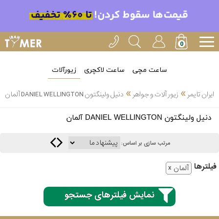
ساعت مچی
ساعت لاکچری
زیورآلات
»
»
ایران تایمر
زیور آلات و جواهر
دنیل ولینگتون DANIEL WELLINGTON آلمان
انتخاب
دنیل ولینگتون DANIEL WELLINGTON آلمان
بین 3
ارسال
عدد
مرتب سازی بر اساس:
سریع
برند
فیلتر‌ها
آلمان
3
آیس
ساعته
واچ
نمایش فیلترهای جستجو
اُمگا