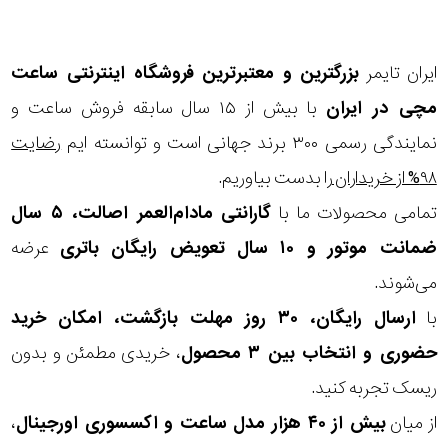
نوع
زیور
ایران تایمر
بزرگترین و معتبرترین فروشگاه اینترنتی
ساعت
مچی
در ایران
با بیش از ۱۵ سال سابقه فروش ساعت و
جنس
نمایندگی رسمی ۳۰۰ برند جهانی است و توانسته ایم
رضایت
بکاررفته
۹۸% از خریداران
را بدست بیاوریم.
تمامی محصولات ما با
گارانتی مادام‌العمر اصالت، ۵ سال
شکل
ضمانت موتور و ۱۰ سال تعویض رایگان باتری
عرضه
ظاهری
می‌شوند.
مورد
با
ارسال رایگان، ۳۰ روز مهلت بازگشت، امکان خرید
حضوری و انتخاب بین ۳ محصول
، خریدی مطمئن و بدون
گارانتی
ریسک تجربه کنید.
گارانتی
از میان
بیش از ۴۰ هزار مدل ساعت و اکسسوری اورجینال
،