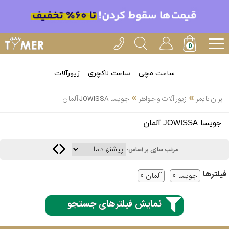
ساعت مچی
ساعت لاکچری
زیورآلات
»
»
ایران تایمر
زیور آلات و جواهر
جویسا JOWISSA آلمان
انتخاب
جویسا JOWISSA آلمان
بین 3
ارسال
عدد
مرتب سازی بر اساس:
سریع
برند
فیلتر‌ها
جویسا
آلمان
3
آیس
ساعته
واچ
نمایش فیلترهای جستجو
اُمگا