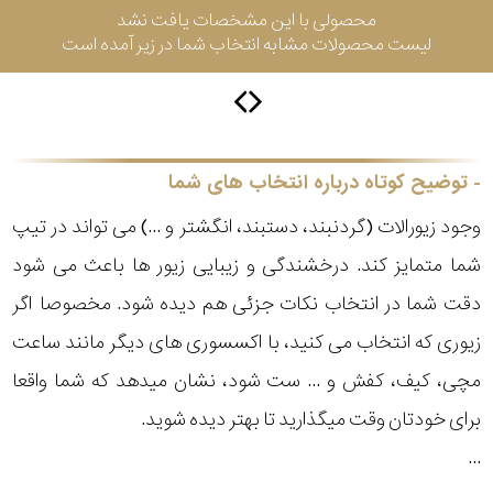
محصولی با این مشخصات یافت نشد
لیست محصولات مشابه انتخاب شما در زیر آمده است
برازوی
پاول
توضیح کوتاه درباره انتخاب های شما
هویت
وجود زیورالات (گردنبند، دستبند، انگشتر و ...) می تواند در تیپ
جویسا
شما متمایز کند. درخشندگی و زیبایی زیور ها باعث می شود
دقت شما در انتخاب نکات جزئی هم دیده شود. مخصوصا اگر
ویسروی
زیوری که انتخاب می کنید، با اکسسوری های دیگر مانند ساعت
مچی، کیف، کفش و ... ست شود، نشان میدهد که شما واقعا
جنسیت
نمایش
برای خودتان وقت میگذارید تا بهتر دیده شوید.
بیشتر...
رده
...