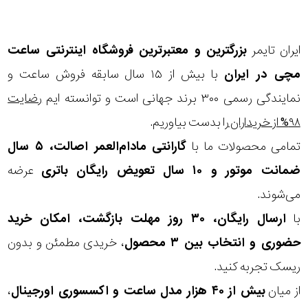
نوع
زیور
ایران تایمر
بزرگترین و معتبرترین فروشگاه اینترنتی
ساعت
مچی
در ایران
با بیش از ۱۵ سال سابقه فروش ساعت و
جنس
نمایندگی رسمی ۳۰۰ برند جهانی است و توانسته ایم
رضایت
بکاررفته
۹۸% از خریداران
را بدست بیاوریم.
تمامی محصولات ما با
گارانتی مادام‌العمر اصالت، ۵ سال
شکل
ضمانت موتور و ۱۰ سال تعویض رایگان باتری
عرضه
ظاهری
می‌شوند.
مورد
با
ارسال رایگان، ۳۰ روز مهلت بازگشت، امکان خرید
حضوری و انتخاب بین ۳ محصول
، خریدی مطمئن و بدون
گارانتی
ریسک تجربه کنید.
گارانتی
از میان
بیش از ۴۰ هزار مدل ساعت و اکسسوری اورجینال
،