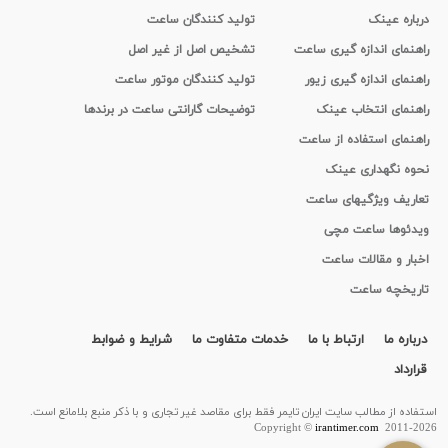
درباره عینک
تولید کنندگان ساعت
راهنمای اندازه گیری ساعت
تشخیص اصل از غیر اصل
راهنمای اندازه گیری زیور
تولید کنندگان موتور ساعت
راهنمای انتخاب عینک
توضیحات گارانتی ساعت در برندها
راهنمای استفاده از ساعت
نحوه نگهداری عینک
تعاریف ویژگیهای ساعت
ویدئوها ساعت مچی
اخبار و مقالات ساعت
تاریخچه ساعت
درباره ما
ارتباط با ما
خدمات متفاوت ما
شرایط و ضوابط
قرارداد
استفاده از مطالب سايت ایران تایمر فقط برای مقاصد غیر تجاری و با ذکر منبع بلامانع است.
Copyright ©
irantimer.com
2011-2026