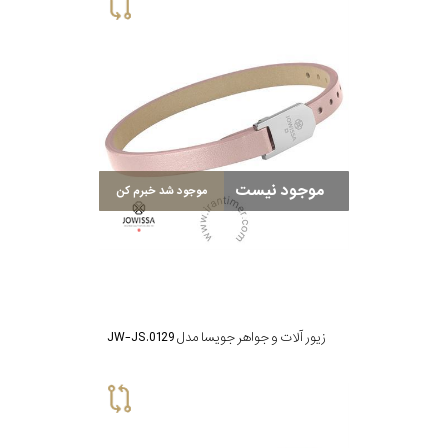
برازوی
پاول
هویت
موجود نیست
موجود شد خبرم کن
جویسا
ویسروی
زیور آلات و جواهر جویسا مدل JW-JS.0129
جنسیت
نمایش
بیشتر...
رده