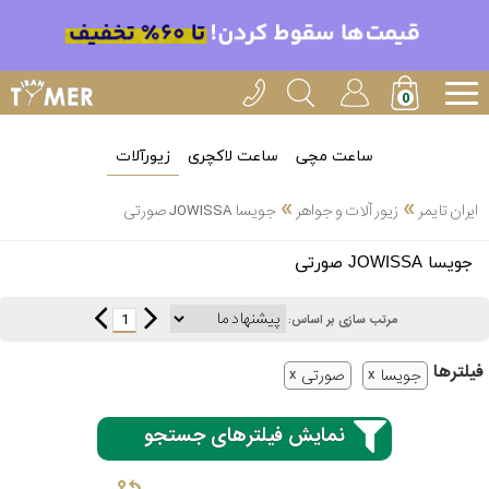
ساعت مچی
ساعت لاکچری
زیورآلات
»
»
ایران تایمر
زیور آلات و جواهر
جویسا JOWISSA صورتی
انتخاب
جویسا JOWISSA صورتی
بین 3
ارسال
عدد
1
مرتب سازی بر اساس:
سریع
برند
فیلتر‌ها
جویسا
صورتی
3
آیس
ساعته
واچ
نمایش فیلترهای جستجو
اُمگا