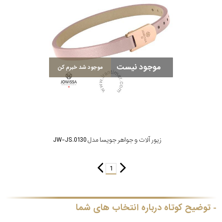
نوع
زیور
جنس
موجود نیست
موجود شد خبرم کن
بکاررفته
شکل
ظاهری
زیور آلات و جواهر جویسا مدل JW-JS.0130
مورد
1
گارانتی
گارانتی
توضیح کوتاه درباره انتخاب های شما