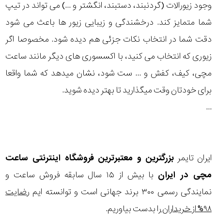
وجود زیورالات (گردنبند، دستبند، انگشتر و ...) می تواند در تیپ
رنگ
شما متمایز کند. درخشندگی و زیبایی زیور ها باعث می شود
بکار
صورتی
دقت شما در انتخاب نکات جزئی هم دیده شود. مخصوصا اگر
رفته
نمایش
زیوری که انتخاب می کنید، با اکسسوری های دیگر مانند ساعت
بیشتر...
مچی، کیف، کفش و ... ست شود، نشان میدهد که شما واقعا
اصالت
برای خودتان وقت میگذارید تا بهتر دیده شوید.
کشور
...
برند
ایران تایمر
بزرگترین و معتبرترین فروشگاه اینترنتی
ساعت
مچی
در ایران
با بیش از ۱۵ سال سابقه فروش ساعت و
نمایندگی رسمی ۳۰۰ برند جهانی است و توانسته ایم
رضایت
۹۸% از خریداران
را بدست بیاوریم.