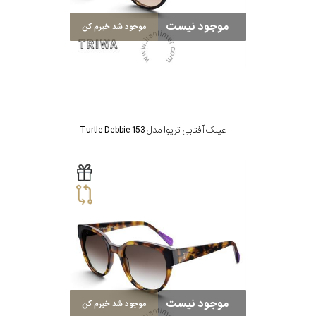
موجود نیست
موجود شد خبرم کن
عینک آفتابی تریوا مدل Turtle Debbie 153
موجود نیست
موجود شد خبرم کن