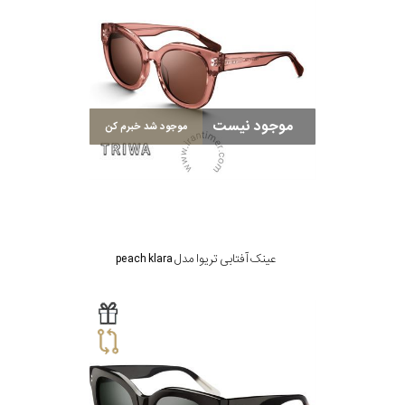
موجود نیست
موجود شد خبرم کن
عینک آفتابی تریوا مدل peach klara