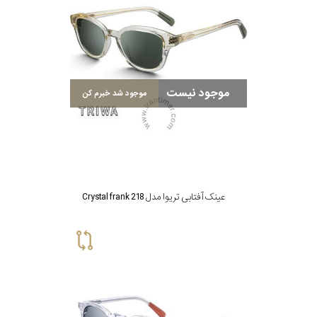
گس
موجود نیست
موجود شد خبرم کن
جنسیت
شکل
فریم
عینک آفتابی تریوا مدل Crystal frank 218
مناسب
برای
فرم
صورت