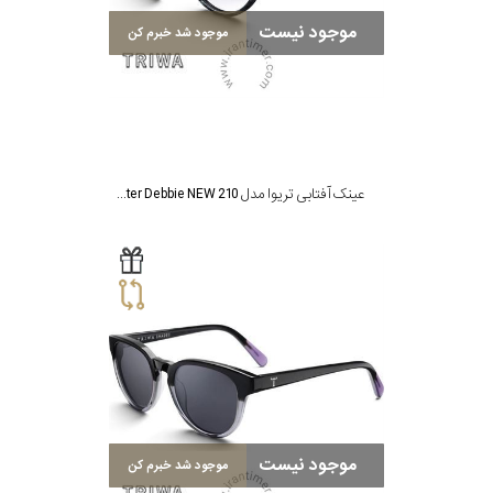
موجود نیست
موجود شد خبرم کن
عینک آفتابی تریوا مدل Black Oyster Debbie NEW 210
موجود نیست
موجود شد خبرم کن