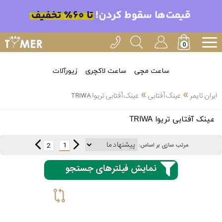
ساعت مچی
ساعت لاکچری
زیورآلات
»
»
ایران تایمر
عینک آفتابی
عینک آفتابی تریوا TRIWA
انتخاب
عینک آفتابی تریوا TRIWA
بین 3
ارسال
عدد
1
2
مرتب سازی بر اساس:
سریع
برند
نمایش فیلترهای جستجو
3
اسپریت
ساعته
کنزو