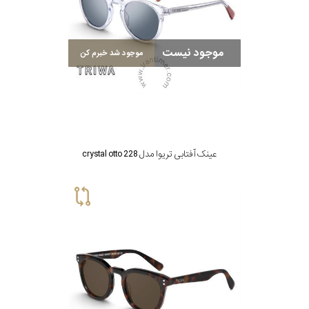
سبک
موجود نیست
موجود شد خبرم کن
رنگ
عدسی
رنگ
عینک آفتابی تریوا مدل crystal otto 228
فریم
جنس
دسته
اصالت
کشور