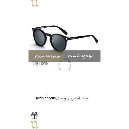
موجود نیست
موجود شد خبرم کن
عینک آفتابی تریوا مدل midnight otto