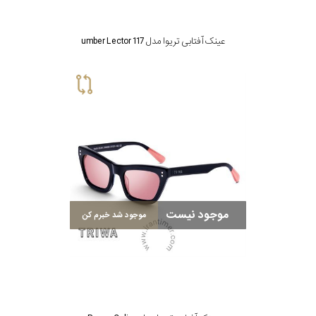
عینک آفتابی تریوا مدل umber Lector 117
موجود نیست
موجود شد خبرم کن