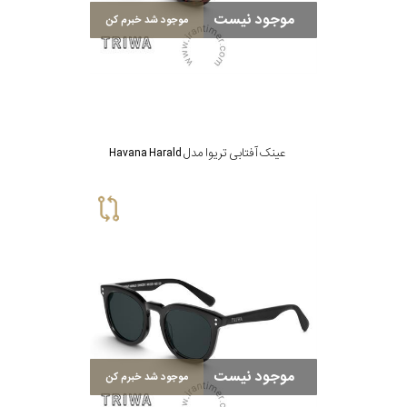
موجود نیست
برند
موجود شد خبرم کن
جنس
عدسی
عینک آفتابی تریوا مدل Havana Harald
رنگ
دسته
جنس
فریم
نوع
پد
موجود نیست
موجود شد خبرم کن