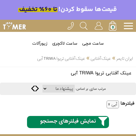
ساعت مچی
ساعت لاکچری
زیورآلات
»
»
ایران تایمر
عینک آفتابی
عینک آفتابی تریوا TRIWA آبی
انتخاب
عینک آفتابی تریوا TRIWA آبی
بین 3
ارسال
عدد
مرتب سازی بر اساس:
سریع
برند
فیلتر‌ها
آبی
3
اسپریت
ساعته
نمایش فیلترهای جستجو
کنزو