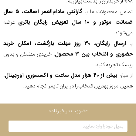
۹۸% از خریداران
را بدست بیاوریم.
تمامی محصولات ما با
گارانتی مادام‌العمر اصالت، ۵ سال
سبک
ضمانت موتور و ۱۰ سال تعویض رایگان باتری
عرضه
رنگ
می‌شوند.
با
ارسال رایگان، ۳۰ روز مهلت بازگشت، امکان خرید
عدسی
آبی
حضوری و انتخاب بین ۳ محصول
، خریدی مطمئن و بدون
رنگ
ریسک تجربه کنید.
از میان
بیش از ۴۰ هزار مدل ساعت و اکسسوری اورجینال
،
فریم
همین امروز بهترین انتخاب را در ایران تایمر انجام دهید.
جنس
دسته
عضویت در خبرنامه
اصالت
کشور