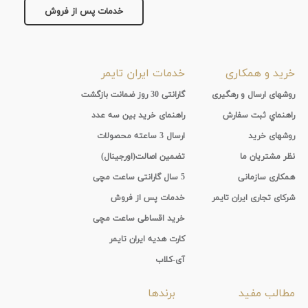
خدمات پس از فروش
پوشش
لنز
خرید و همکاری
خدمات ایران تایمر
میزان
روشهای ارسال و رهگیری
گارانتی 30 روز ضمانت بازگشت
تیرگی
راهنماي ثبت سفارش
راهنمای خرید بین سه عدد
لنز
روشهای خرید
ارسال 3 ساعته محصولات
نظر مشتریان ما
تضمین اصالت(اورجینال)
میزان
همکاری سازمانی
5 سال گارانتی ساعت مچی
شرکای تجاری ایران تایمر
خدمات پس از فروش
یوی
خرید اقساطی ساعت مچی
نوع
کارت هدیه ایران تایمر
آی-کلاب
فریم
مطالب مفید
برندها