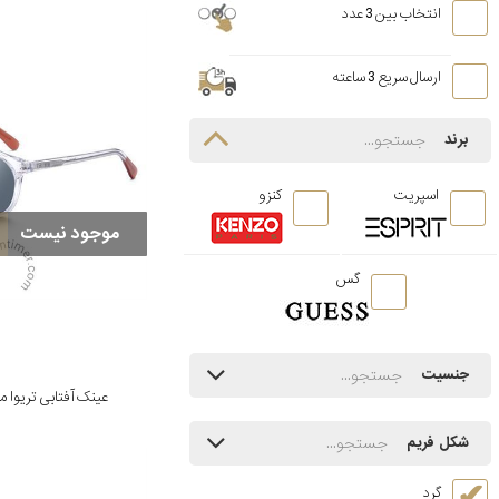
انتخاب بین 3 عدد
ارسال سریع 3 ساعته
برند
اسپریت
کنزو
موجود نیست
گس
جنسیت
عینک آفتابی تریوا مدل al otto 228
شکل فریم
گرد