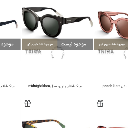
موجود نیست
موجود 
موجود شد خبرم کن
موجود شد خبرم کن
peach k
عینک آفتابی تریوا مدل midnight klara