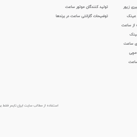
یری زیور
تولید کنندگان موتور ساعت
 عینک
توضیحات گارانتی ساعت در برندها
ه از ساعت
عینک
ای ساعت
 مچی
 ساعت
استفاده از مطالب سايت ایران تایمر فقط برای م