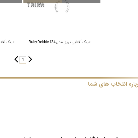
عینک آفتابی تریوا مدل Ruby Debbie 124
عینک آفتابی تریو
1
باره انتخاب های شما