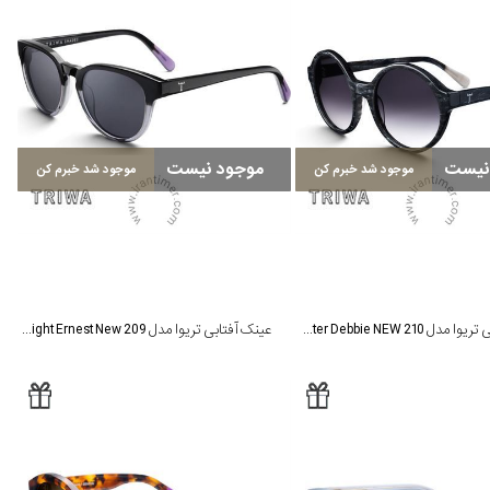
نیست
موجود نیست
موجود شد خبرم کن
موجود شد خبرم کن
عینک آفتابی تریوا مدل Black Oyster Debbie NEW 210
عینک آفتابی تریوا مدل Midnight Ernest New 209