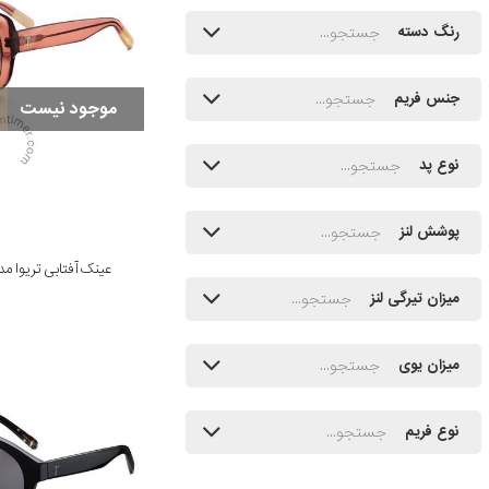
رنگ دسته
جنس فریم
موجود نیست
نوع پد
پوشش لنز
عینک آفتابی تریوا مدل h Ingrid 173
میزان تیرگی لنز
میزان یوی
نوع فریم