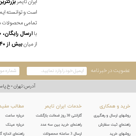
ایران تایمر
بزرگتری
است و توانسته ایم
تمامی محصولات ما
با
ارسال رایگان، ۳۰ روز مهلت بازگشت، امکان خرید حضوری و انتخاب بین ۳ محصول
از میان
بیش از ۴۰ هزار مدل ساعت و اکسسوری اورجینال
عضویت در خبرنامه
آدرس: تهران - خ پاسداران - رو به ر
خرید و همکاری
خدمات ایران تایمر
مطالب مفید
روشهای ارسال و رهگیری
گارانتی 30 روز ضمانت بازگشت
درباره ساعت
راهنماي ثبت سفارش
راهنمای خرید بین سه عدد
درباره عینک
روشهای خرید
ارسال 3 ساعته محصولات
راهنمای اندازه