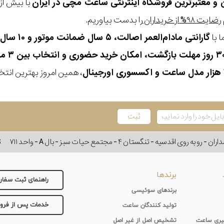
ن و معتبرترین فروشگاه اینترنتی
ساعت مچی
در ایران
رضایت ۹۸% از خریداران
را بدست بیاوریم.
 با
گارانتی مادام‌العمر اصالت، ۵ سال ضمانت موتور و ۱۰ سال تعویض رایگان باتری
، همین امروز بهترین انتخاب
وی اقدسیه - تنگستان ۴ - مجتمع حیات سبز - بال A - واحد ۷۱۱
ت
برندها
راهنمای ثبت سفا
برندهای سوئیسی
خدمات پس از فر
تولید کنندگان ساعت
 گیری ساعت
تشخیص اصل از غیر اصل