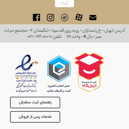
برند
جنس
آدرس: تهران - خ پاسداران - رو به روی اقدسیه - تنگستان ۴ - مجتمع حیات
عدسی
سبز - بال A - واحد ۷۱۱
تلفن:
۰۲۱ - ۷۱۴ ۰۰۰ ۱۰
رنگ
دسته
جنس
فریم
راهنمای ثبت سفارش
نوع
خدمات پس از فروش
پد