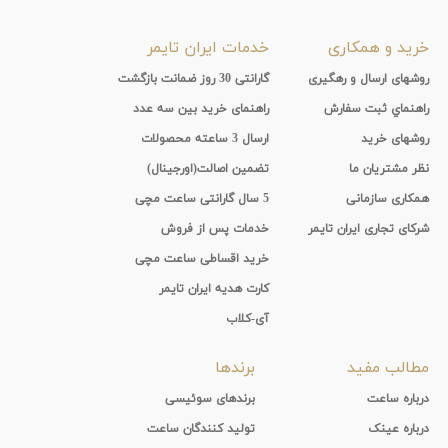
پوشش
خرید و همکاری
خدمات ایران تایمر
لنز
روشهای ارسال و رهگیری
گارانتی 30 روز ضمانت بازگشت
راهنماي ثبت سفارش
راهنمای خرید بین سه عدد
میزان
روشهای خرید
ارسال 3 ساعته محصولات
تیرگی
نظر مشتریان ما
تضمین اصالت(اورجینال)
لنز
همکاری سازمانی
5 سال گارانتی ساعت مچی
شرکای تجاری ایران تایمر
خدمات پس از فروش
میزان
خرید اقساطی ساعت مچی
یوی
کارت هدیه ایران تایمر
آی-کلاب
نوع
مطالب مفید
برندها
فریم
درباره ساعت
برندهای سوئیسی
درباره عینک
تولید کنندگان ساعت