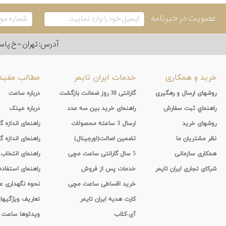
عضویت در خبرنامه
آدرس: تهران - خ پاسداران - رو به ر
خرید و همکاری
خدمات ایران تایمر
مطالب مفید
روشهای ارسال و رهگیری
گارانتی 30 روز ضمانت بازگشت
درباره ساعت
راهنماي ثبت سفارش
راهنمای خرید بین سه عدد
درباره عینک
روشهای خرید
ارسال 3 ساعته محصولات
راهنمای اندازه
نظر مشتریان ما
تضمین اصالت(اورجینال)
راهنمای اندازه گ
همکاری سازمانی
5 سال گارانتی ساعت مچی
راهنمای انتخاب
شرکای تجاری ایران تایمر
خدمات پس از فروش
راهنمای استفاد
خرید اقساطی ساعت مچی
نحوه نگهداری 
کارت هدیه ایران تایمر
تعاریف ویژگیه
آی-کلاب
ویدئوها ساعت