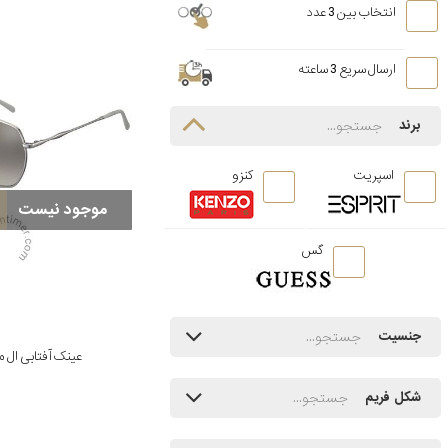
انتخاب بین 3 عدد
ارسال سریع 3 ساعته
برند
اسپریت
کنزو
موجود نیست
گس
جنسیت
عینک آفتابی ال مدل 29/SI
شکل فریم