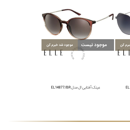
موجود نیست
رم کن
موجود شد خبرم کن
عینک آفتابی ال مدل EL14877/BR