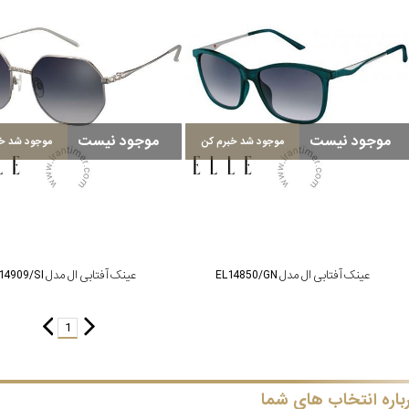
موجود نیست
موجود نیست
موجود شد خبرم کن
موجود شد خب
عینک آفتابی ال مدل EL14850/GN
عینک آفتابی ال مدل EL14909/SI
1
باره انتخاب های شما