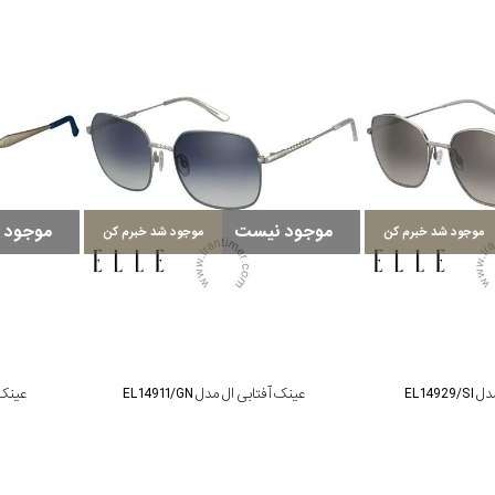
موجود نیست
موجود 
موجود شد خبرم کن
موجود شد خبرم کن
EL149
عینک آفتابی ال مدل EL14911/GN
عینک آف