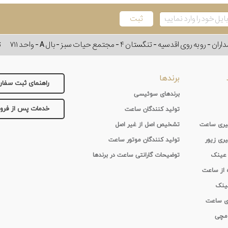
وی اقدسیه - تنگستان ۴ - مجتمع حیات سبز - بال A - واحد ۷۱۱
ت
برندها
راهنمای ثبت سفا
برندهای سوئیسی
خدمات پس از فر
تولید کنندگان ساعت
 گیری ساعت
تشخیص اصل از غیر اصل
یری زیور
تولید کنندگان موتور ساعت
 عینک
توضیحات گارانتی ساعت در برندها
ه از ساعت
عینک
ای ساعت
 مچی