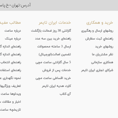
آدرس: تهران - خ پاسداران - رو به ر
خرید و همکاری
خدمات ایران تایمر
مطالب مفید
روشهای ارسال و رهگیری
گارانتی 30 روز ضمانت بازگشت
درباره ساعت
راهنماي ثبت سفارش
راهنمای خرید بین سه عدد
درباره عینک
روشهای خرید
ارسال 3 ساعته محصولات
راهنمای اندازه
نظر مشتریان ما
تضمین اصالت(اورجینال)
راهنمای اندازه گ
همکاری سازمانی
5 سال گارانتی ساعت مچی
راهنمای انتخاب
شرکای تجاری ایران تایمر
خدمات پس از فروش
راهنمای استفاد
خرید اقساطی ساعت مچی
نحوه نگهداری 
کارت هدیه ایران تایمر
تعاریف ویژگیه
آی-کلاب
ویدئوها ساعت
اخبار و مقالات
تاریخچه ساعت