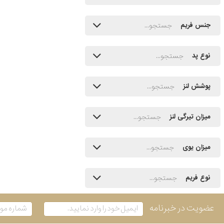
جنس فریم
نوع پد
پوشش لنز
میزان تیرگی لنز
میزان یوی
نوع فریم
عضویت در خبرنامه