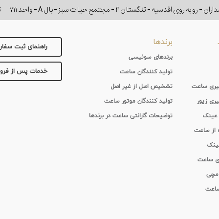
وی اقدسیه - تنگستان ۴ - مجتمع حیات سبز - بال A - واحد ۷۱۱
ت
برندها
راهنمای ثبت سفا
برندهای سوئیسی
خدمات پس از فر
تولید کنندگان ساعت
 گیری ساعت
تشخیص اصل از غیر اصل
یری زیور
تولید کنندگان موتور ساعت
 عینک
توضیحات گارانتی ساعت در برندها
ه از ساعت
عینک
ای ساعت
 مچی
 ساعت