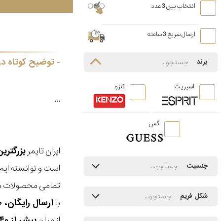
انتخاب بین 3 عدد
ارسال سریع 3 ساعته
توضیح کوتاه در
برند
اسپریت
کنزو
...
گس
ایران تایمر
بزرگتری
جنسیت
است و توانسته ایم
تمامی محصولات ما
شکل فریم
با
ارسال رایگان، ۳۰ روز مهلت بازگشت، امکان خرید حضوری و انتخاب بین ۳ محصول
از میان
بیش از ۴۰ هزار مدل ساعت و اکسسوری اورجینال