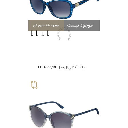
موجود نیست
موجود شد خبرم کن
عینک آفتابی ال مدل EL14855/BL