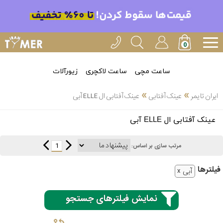
ساعت مچی
ساعت لاکچری
زیورآلات
»
»
ایران تایمر
عینک آفتابی
عینک آفتابی ال ELLE آبی
انتخاب
عینک آفتابی ال ELLE آبی
بین 3
ارسال
عدد
1
مرتب سازی بر اساس:
سریع
برند
فیلتر‌ها
آبی
3
اسپریت
ساعته
نمایش فیلترهای جستجو
کنزو