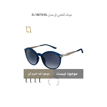
عینک آفتابی ال مدل EL14878/BL
موجود نیست
موجود شد خبرم کن