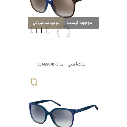
برند
موجود نیست
جنس
موجود شد خبرم کن
عدسی
رنگ
دسته
آبی
عینک آفتابی ال مدل EL14887/BR
نمایش
بیشتر...
جنس
فریم
نوع