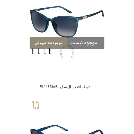
موجود نیست
موجود شد خبرم کن
عینک آفتابی ال مدل EL14856/BL