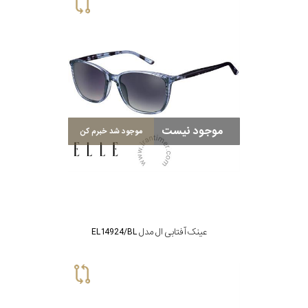
گس
جنسیت
موجود نیست
موجود شد خبرم کن
شکل
فریم
مناسب
عینک آفتابی ال مدل EL14924/BL
برای
فرم
صورت