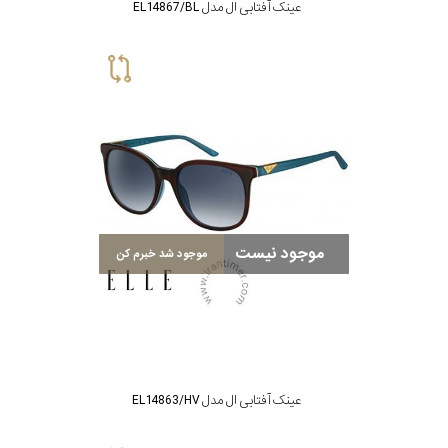
عینک آفتابی ال مدل EL14867/BL
موجود نیست
موجود شد خبرم کن
عینک آفتابی ال مدل EL14863/HV