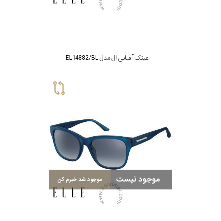
عینک آفتابی ال مدل EL14882/BL
موجود نیست
موجود شد خبرم کن