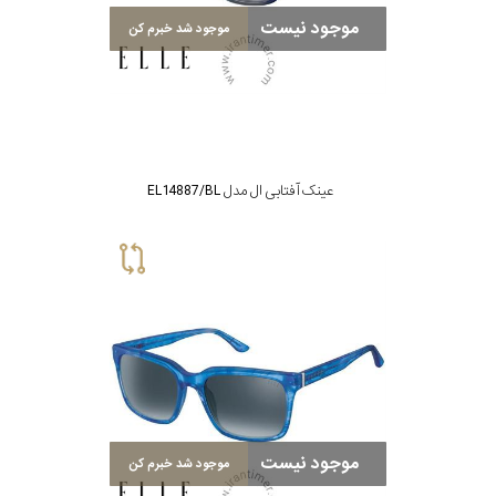
پد
موجود نیست
موجود شد خبرم کن
پوشش
لنز
میزان
عینک آفتابی ال مدل EL14887/BL
تیرگی
لنز
میزان
یوی
نوع
موجود نیست
موجود شد خبرم کن
فریم