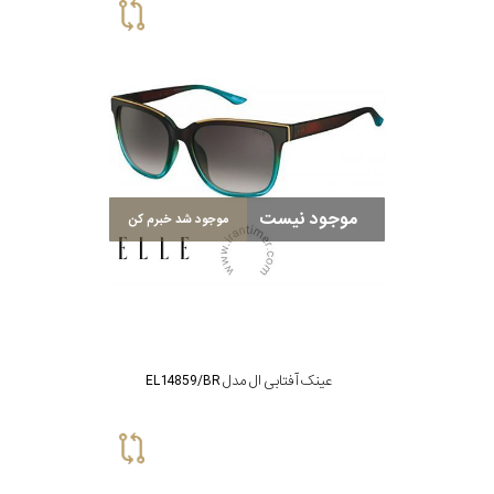
موجود نیست
موجود شد خبرم کن
عینک آفتابی ال مدل EL14859/BR