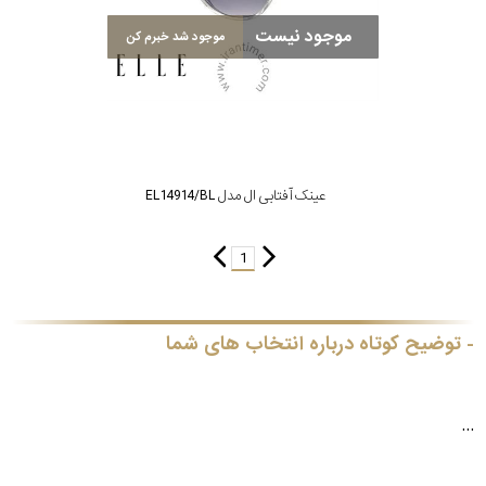
موجود نیست
موجود شد خبرم کن
عینک آفتابی ال مدل EL14914/BL
1
توضیح کوتاه درباره انتخاب های شما
...