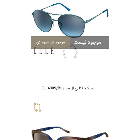
سبک
رنگ
موجود نیست
موجود شد خبرم کن
عدسی
رنگ
فریم
عینک آفتابی ال مدل EL14889/BL
جنس
دسته
اصالت
کشور