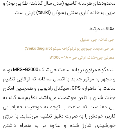
۱۴۰۵/۵/۱۱
محدودهای هرساله کاسیو (مدل سال گذشته طلایی بود) و
مزین به خاتم کاری سنتی تِسوکی (
tsuiki
) ژاپنی است.
از
طراحی
مینیمال
مقالات مرتبط
تا
امکانات
جی شاک ، جی استیل
هوشمند؛...
طراحی مجدد جیوجیارو کرنوگراف سیکو (Seiko Giugiaro)
۱۴۰۵/۵/۶
معرفی جی-شاک ام تی جی – B1000 – 1A
بهترین
ساعت
ایندیگو هَمرتون بر پایه ساعت جی‌شاک
MRG-G2000
بوده
مردانه
و مجهز به موتور جدید با اتصال سه‌گانه که توانایی تنظیم
غواصی
برای
ساعت با ماهواره
GPS
، سیگنال رادیویی و همچنین امکان
ماجرا...
۱۴۰۵/۵/۳
جفت شدن با تلفن هوشمند، می‌باشد. تنظیم سه گانه به
این معناست که ساعت با توجه به موقعیت جغرافیایی
کاربر، خودش را به صورت دقیق تنظیم می‌نماید. با انرژی
خورشیدی شارژ شده و علاوه بر به همراه داشتن
کورناوین
پشت‌صحنه
مراسم تقدیر از