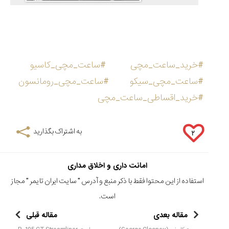
#خرید_ساعت_مچی
#ساعت_مچی_کاسیو
#ساعت_مچی_سیکو
#ساعت_مچی_رومانسون
#خرید_اقساطی_ساعت_مچی
به اشتراک بگذارید
۲
امانت داری و اخلاق مداری
استفاده از این محتوا فقط با ذکر منبع و آدرس "
سایت ایران تایمر
" مجاز
است.
مقاله بعدی
مقاله قبلی