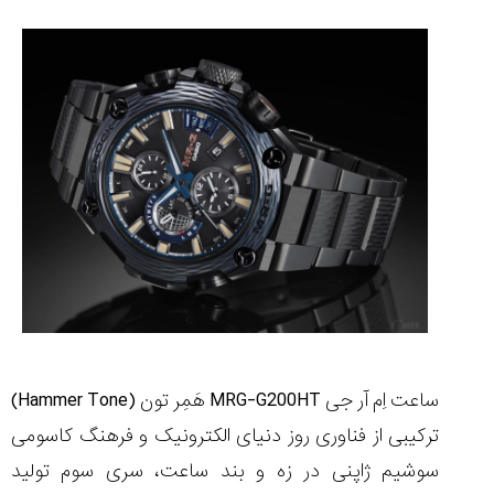
مقایسه
ساعت
کاسیو
Pro
Trek
و
تیسوت
...
۱۴۰۵/۵/۱۳
شاهکار
جدید
MB&F:
ساعت اِم آر جی
MRG-G200HT
هَمِر تون (
Hammer Tone
)
ساعت
ترکیبی از فناوری روز دنیای الکترونیک و فرهنگ کاسومی
مچی
که
سوشیم ژاپنی در زه و بند ساعت، سری سوم تولید
مرزها...