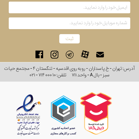
آدرس: تهران - خ پاسداران - رو به روی اقدسیه - تنگستان ۴ - مجتمع حیات
سبز - بال A - واحد ۷۱۱
تلفن:
۰۲۱ - ۷۱۴ ۰۰۰ ۱۰