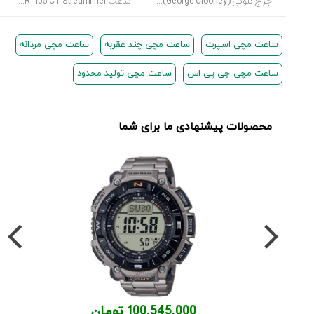
جرج کلونی (George Clooney) با ساعت اومگا سی‌مستر آکوا تِرا
ساعت UR-105 CT Streamliner یادبود 20 امین سالگرد اورورک
ساعت مچی اسپرت
ساعت مچی چند عقربه
ساعت مچی مردانه
ساعت مچی جی پی اس
ساعت مچی تولید محدود
محصولات پیشنهادی ما برای شما
100,545,000 تومان