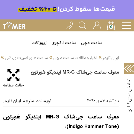
خدمات
ایران
تایمر(11)
آموزش
ساعت مچی
ساعت لاکچری
زیورآلات
تنظیم
»
»
»
ساعتها(2)
ایران تایمر
اخبار و مقالات ساعت مچی
ساعت های اسپرت ورزشی
سرزمین
معرف ساعت جی‌شاک MR-G ایندیگو هَمِرتون
ساعت،
سوئیس(136)
حالت مطالعه
آموزش
و
دوشنبه ۳ مهر ۱۳۹۶
نویسنده | مترجم:
ایران تایمر
دانستی
های
معرف ساعت جی‌شاک
MR-G
ایندیگو هَمِرتون
ساعت
ها(127)
):
Indigo Hammer Tone
(