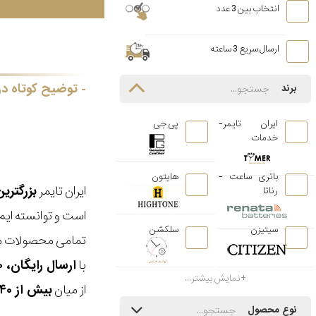
انتخاب بین 3 عدد
ارسال سریع 3 ساعته
توضیح کوتاه در
برند
ایران تایمر-
پی جی
خدمات
باتری ساعت -
هایتون
ایران تایمر
بزرگتری
رناتا
است و توانسته ایم
سیتیزن
سلکشن
تمامی محصولات ما
با
ارسال رایگان، ۳۰ روز مهلت بازگشت، امکان خرید حضوری و انتخاب بین ۳ محصول
نمایش بیشتر...
از میان
بیش از ۴۰ هزار مدل ساعت و اکسسوری اورجینال
نوع محصول