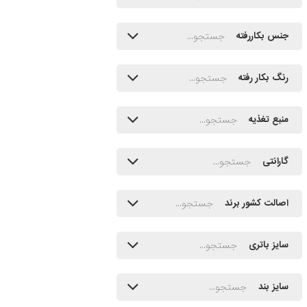
جنس بکاررفته
رنگ بکار رفته
منبع تغذیه
گارانتی
اصالت کشور برند
سایز باتری
سایز بند