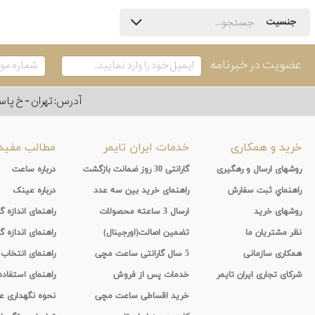
جنسیت
عضویت در خبرنامه
آدرس: تهران - خ پاسداران - رو به ر
خرید و همکاری
خدمات ایران تایمر
مطالب مفید
روشهای ارسال و رهگیری
گارانتی 30 روز ضمانت بازگشت
درباره ساعت
راهنماي ثبت سفارش
راهنمای خرید بین سه عدد
درباره عینک
روشهای خرید
ارسال 3 ساعته محصولات
راهنمای اندازه
نظر مشتریان ما
تضمین اصالت(اورجینال)
راهنمای اندازه گ
همکاری سازمانی
5 سال گارانتی ساعت مچی
راهنمای انتخاب
شرکای تجاری ایران تایمر
خدمات پس از فروش
راهنمای استفاد
خرید اقساطی ساعت مچی
نحوه نگهداری 