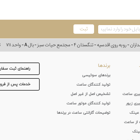
وی اقدسیه - تنگستان ۴ - مجتمع حیات سبز - بال A - واحد ۷۱۱
ت
برندها
راهنمای ثبت سفا
برندهای سوئیسی
خدمات پس از فر
تولید کنندگان ساعت
 گیری ساعت
تشخیص اصل از غیر اصل
یری زیور
تولید کنندگان موتور ساعت
 عینک
توضیحات گارانتی ساعت در برندها
ه از ساعت
عینک