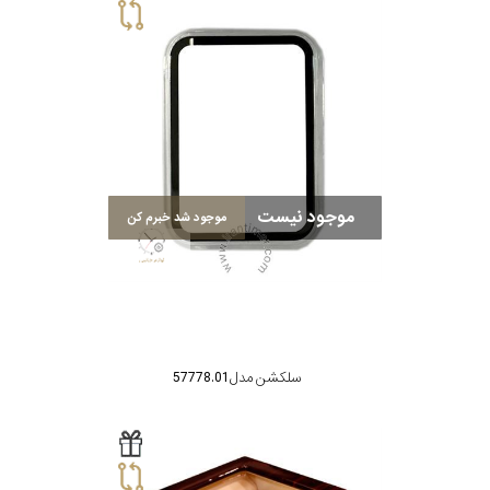
موجود نیست
موجود شد خبرم کن
سلکشن مدل 57778.01