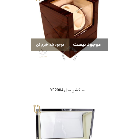
موجود نیست
موجود شد خبرم کن
سلکشن مدل Y0200A