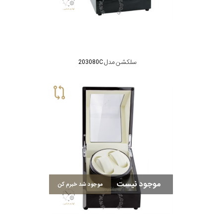
سلکشن مدل 203080C
موجود نیست
موجود شد خبرم کن