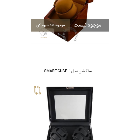
کشور
برند
موجود نیست
موجود شد خبرم کن
سایز
باتری
سایز
سلکشن مدل SMARTCUBE-1
بند
جنسیت