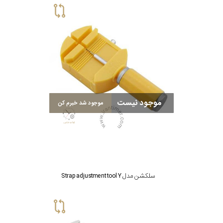
موجود نیست
موجود شد خبرم کن
سلکشن مدل Strap adjustment tool Y