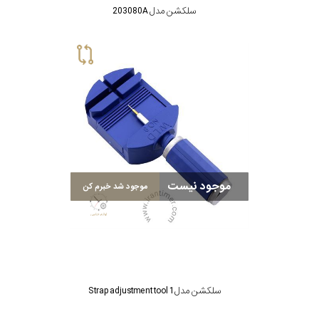
سلکشن مدل 203080A
موجود نیست
موجود شد خبرم کن
سلکشن مدل Strap adjustment tool 1