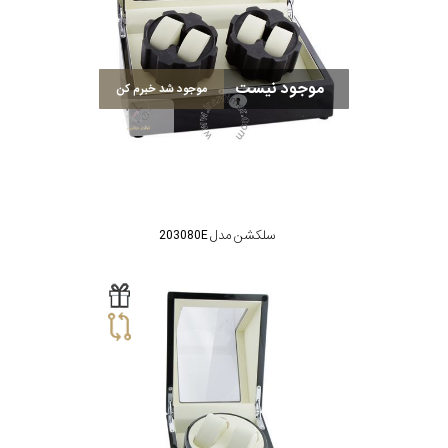
موجود نیست
موجود شد خبرم کن
سلکشن مدل 203080E