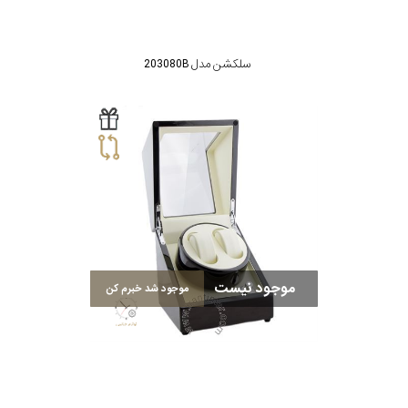
سلکشن مدل 203080B
موجود نیست
موجود شد خبرم کن