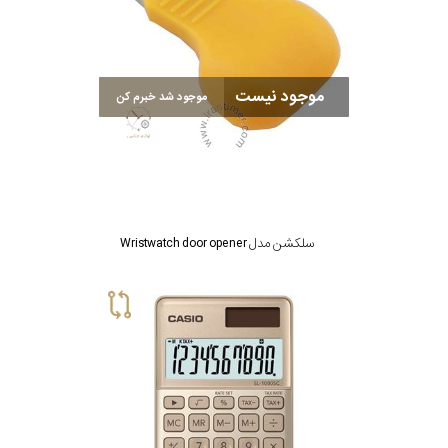
موجود نیست
موجود شد خبرم کن
سلکشن مدل Wristwatch door opener