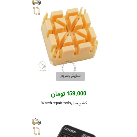
جی
باتری
ساعت
-
رناتا
هایتون
سیتیزن
نمایش سریع
سلکشن
159,000 تومان
سلکشن مدل Watch repair tools
نوع
نمایش
بیشتر...
محصول
جنس