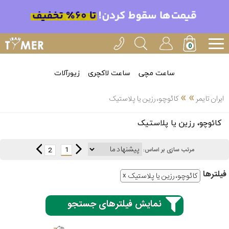
ساعت مچی
ساعت لاکچری
زیورآلات
»
»
ایران تایمر
کائوچو، رزین یا پلاستیک
انتخاب
کائوچو، رزین یا پلاستیک
بین 3
ارسال
عدد
1
2
مرتب سازی بر اساس:
سریع
برند
فیلتر‌ها
کائوچو، رزین یا پلاستیک
3
ایران
ساعته
تایمر-
نمایش فیلترهای جستجو
خدمات
پی