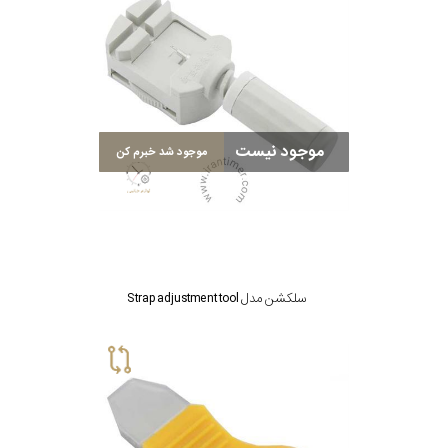
موجود نیست
موجود شد خبرم کن
سلکشن مدل Strap adjustment tool