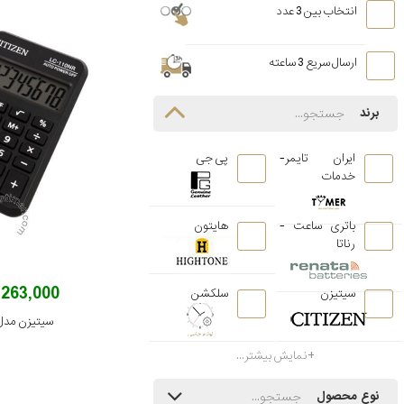
انتخاب بین 3 عدد
ارسال سریع 3 ساعته
برند
ایران تایمر-
پی جی
خدمات
باتری ساعت -
هایتون
رناتا
263,000 تومان
سیتیزن
سلکشن
سیتیزن مدل C-110NR
نمایش بیشتر...
نوع محصول