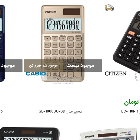
موجود نیست
موجود 
موجود شد خبرم کن
L
کاسیو مدل SL-1000SC-GD
کاسی