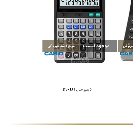
موجود نیست
رم کن
موجود شد خبرم کن
کاسیو مدل DS-1JT