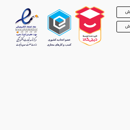
رش
وش