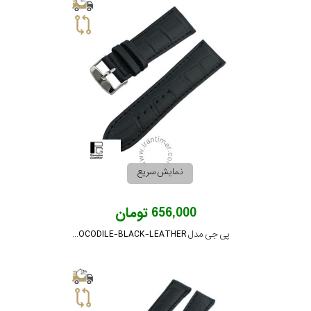
جی
باتری
ساعت
-
رناتا
هایتون
سیتیزن
نمایش سریع
سلکشن
656,000 تومان
پی جی مدل PG-24-CROCODILE-BLACK-LEATHER
نوع
نمایش
بیشتر...
محصول
جنس