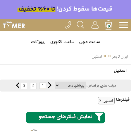
ساعت مچی
ساعت لاکچری
زیورآلات
»
»
ایران تایمر
استیل
انتخاب
استیل
بین 3
ارسال
عدد
1
3
2
مرتب سازی بر اساس:
سریع
برند
فیلتر‌ها
استیل
3
ایران
ساعته
تایمر-
نمایش فیلترهای جستجو
خدمات
پی