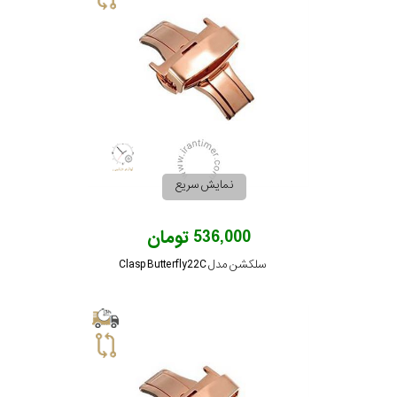
نمایش سریع
536,000 تومان
سلکشن مدل Clasp Butterfly22C