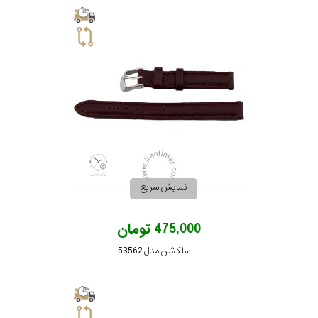
نمایش سریع
475,000 تومان
سلکشن مدل 53562