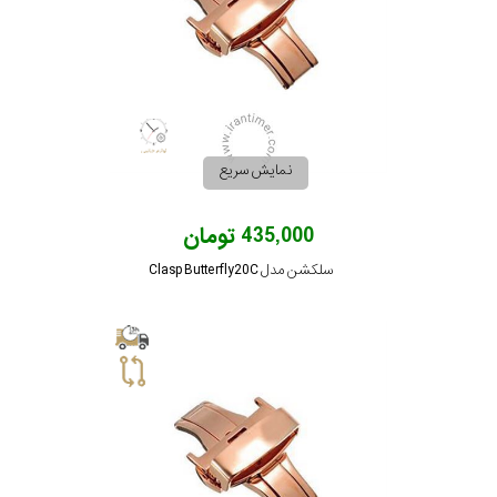
نمایش سریع
435,000 تومان
سلکشن مدل Clasp Butterfly20C