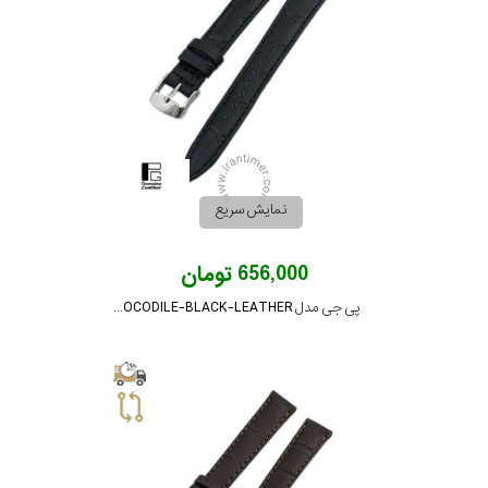
بکاررفته
استیل
نمایش
بیشتر...
رنگ
بکار
نمایش سریع
رفته
656,000 تومان
منبع
پی جی مدل PG-16-CROCODILE-BLACK-LEATHER
تغذیه
گارانتی
اصالت