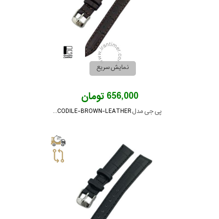
کشور
برند
سایز
نمایش سریع
باتری
656,000 تومان
سایز
پی جی مدل PG-14-CROCODILE-BROWN-LEATHER
بند
جنسیت