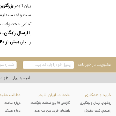
ایران تایمر
بزرگتری
است و توانسته ایم
تمامی محصولات ما
با
ارسال رایگان، ۳۰ روز مهلت بازگشت، امکان خرید حضوری و انتخاب بین ۳ محصول
از میان
بیش از ۴۰ هزار مدل ساعت و اکسسوری اورجینال
عضویت در خبرنامه
آدرس: تهران - خ پاسداران - رو به ر
خرید و همکاری
خدمات ایران تایمر
مطالب مفید
روشهای ارسال و رهگیری
گارانتی 30 روز ضمانت بازگشت
درباره ساعت
راهنماي ثبت سفارش
راهنمای خرید بین سه عدد
درباره عینک