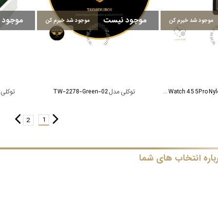
موجود نیست
موجود 
موجود شد خبرم کن
موجود شد خبرم کن
سلکشن مدل Galaxy Watch 4 5 5Pro Nylon Green
توکلی مدل TW-2278-Green-02
توکلی مدل  Green
1
2
باره انتخاب های شما