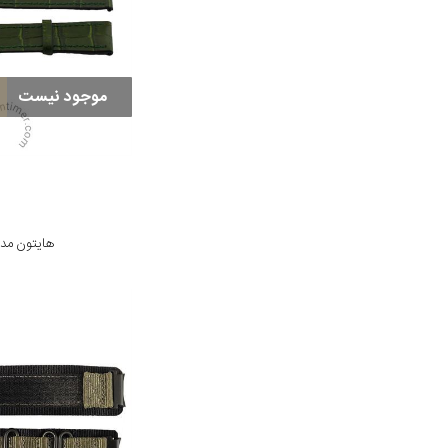
موجود نیست
هایتون مدل -786