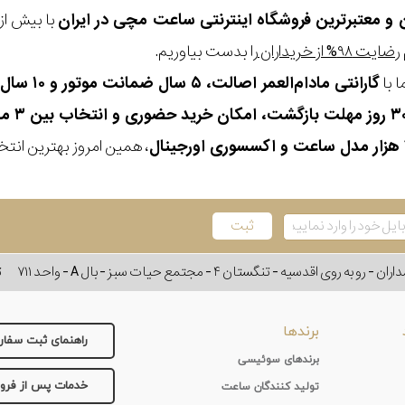
ن و معتبرترین فروشگاه اینترنتی
ساعت مچی
در ایران
رضایت ۹۸% از خریداران
را بدست بیاوریم.
 با
گارانتی مادام‌العمر اصالت، ۵ سال ضمانت موتور و ۱۰ سال تعویض رایگان باتری
، همین امروز بهترین انتخاب
وی اقدسیه - تنگستان ۴ - مجتمع حیات سبز - بال A - واحد ۷۱۱
ت
برندها
راهنمای ثبت سفا
برندهای سوئیسی
خدمات پس از فر
تولید کنندگان ساعت