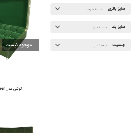
سایز باتری
سایز بند
موجود نیست
جنسیت
توکلی مدل TW-2324-Green