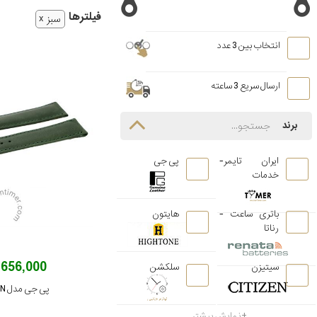
فیلتر‌ها
سبز
انتخاب بین 3 عدد
ارسال سریع 3 ساعته
برند
ایران تایمر-
پی جی
خدمات
باتری ساعت -
هایتون
رناتا
656,000 تومان
سیتیزن
سلکشن
پی جی مدل PG-18-GREEN
نمایش بیشتر...