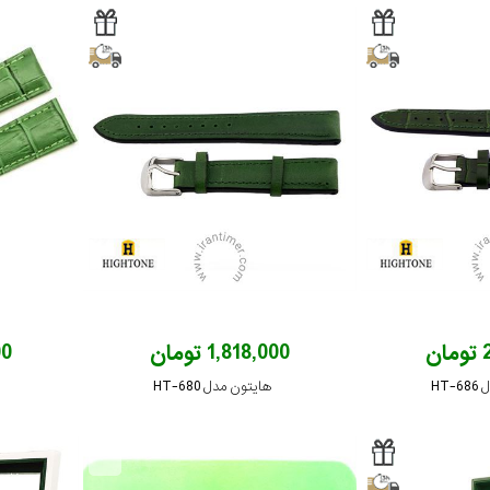
ن
1,818,000 تومان
000
HT
هایتون مدل HT-680