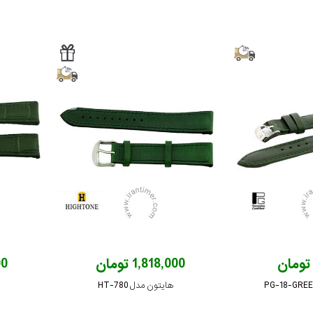
1,818,000 تومان
000
هایتون مدل HT-780