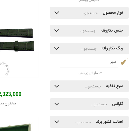
نوع محصول
جنس بکاررفته
رنگ بکار رفته
سبز
نمایش بیشتر...
منبع تغذیه
2,323,000 توما
هایتون مدل -686
گارانتی
اصالت کشور برند