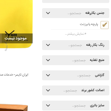
جنس بکاررفته
پارچه یا برزنت
نمایش بیشتر...
موجود نیست
رنگ بکار رفته
منبع تغذیه
گارانتی
اصالت کشور برند
سایز باتری