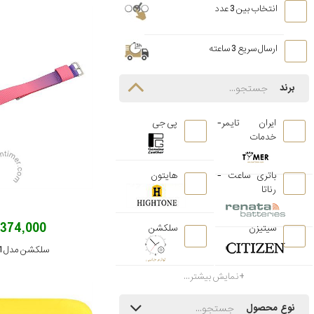
انتخاب بین 3 عدد
ارسال سریع 3 ساعته
برند
ایران تایمر-
پی جی
خدمات
باتری ساعت -
هایتون
رناتا
374,000 تومان
سیتیزن
سلکشن
سلکشن مدل Cloth strap-01
نمایش بیشتر...
نوع محصول