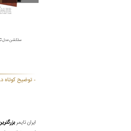
سلکشن مدل TG804-16DBC
توضیح کوتاه در
ایران تایمر
بزرگتری