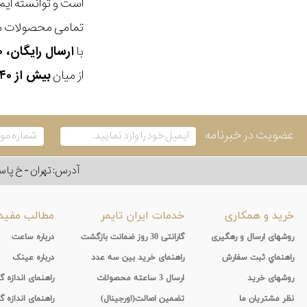
است و توانسته ایم
تمامی محصولات ما
با
ارسال رایگان، ۳۰ روز مهلت بازگشت، امکان خرید حضوری و انتخاب بین ۳ محصول
از میان
بیش از ۴۰ هزار مدل ساعت و اکسسوری اورجینال
عضویت در خبرنامه
آدرس: تهران - خ پاسداران - رو به ر
خرید و همکاری
خدمات ایران تایمر
مطالب مفید
روشهای ارسال و رهگیری
گارانتی 30 روز ضمانت بازگشت
درباره ساعت
راهنماي ثبت سفارش
راهنمای خرید بین سه عدد
درباره عینک
روشهای خرید
ارسال 3 ساعته محصولات
راهنمای اندازه
نظر مشتریان ما
تضمین اصالت(اورجینال)
راهنمای اندازه گ