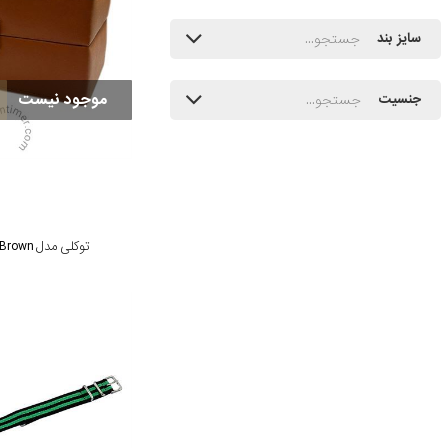
سایز بند
موجود نیست
جنسیت
توکلی مدل TW-2343-Light Brown