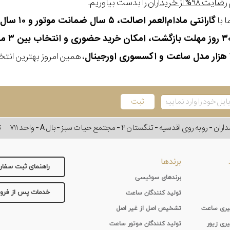
رضایت ۹۸% از خریداران
را بدست بیاوریم.
 با
گارانتی مادام‌العمر اصالت، ۵ سال ضمانت موتور و ۱۰ سال تعویض رایگان باتری
، همین امروز بهترین انتخاب
وی اقدسیه - تنگستان ۴ - مجتمع حیات سبز - بال A - واحد ۷۱۱
ت
برندها
راهنمای ثبت سفا
برندهای سوئیسی
خدمات پس از فر
تولید کنندگان ساعت
 گیری ساعت
تشخیص اصل از غیر اصل
یری زیور
تولید کنندگان موتور ساعت