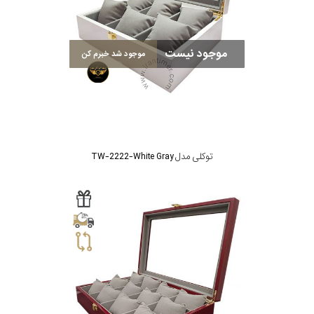
بکاررفته
موجود نیست
موجود شد خبرم کن
رنگ
بکار
رفته
توکلی مدل TW-2222-White Gray
منبع
تغذیه
گارانتی
اصالت
کشور