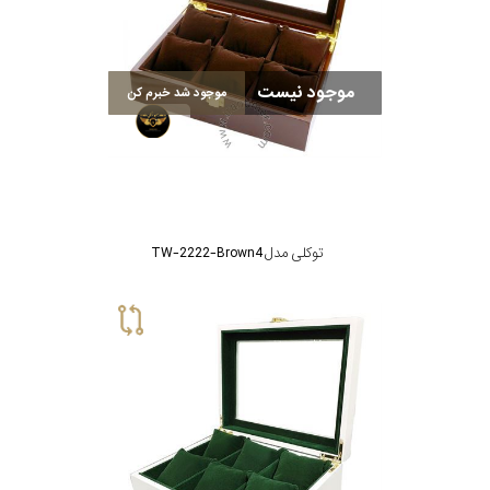
موجود نیست
موجود شد خبرم کن
توکلی مدل TW-2222-Brown4