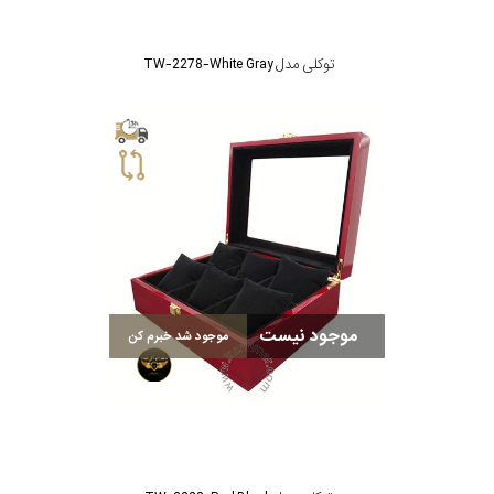
توکلی مدل TW-2278-White Gray
موجود نیست
موجود شد خبرم کن