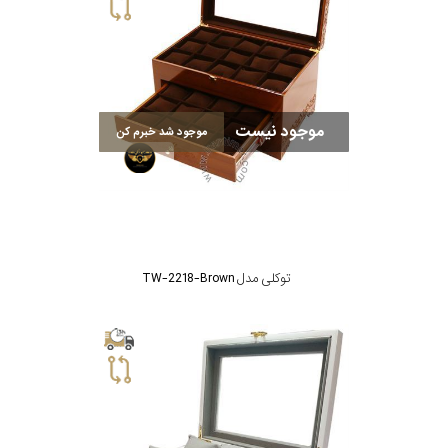
جی
باتری
ساعت
-
موجود نیست
رناتا
موجود شد خبرم کن
هایتون
سیتیزن
توکلی مدل TW-2218-Brown
سلکشن
نوع
نمایش
بیشتر...
محصول
جنس