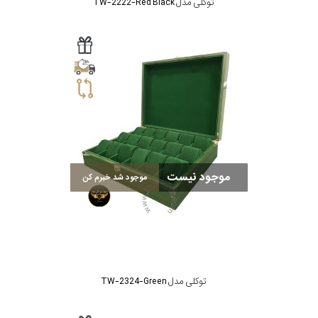
توکلی مدل TW-2222-Red Black
موجود نیست
موجود شد خبرم کن
توکلی مدل TW-2324-Green