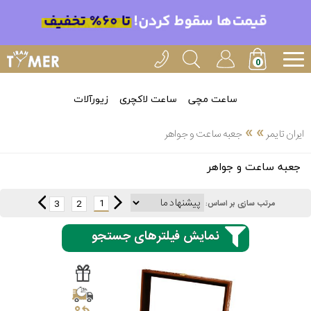
ساعت مچی
ساعت لاکچری
زیورآلات
»
»
ایران تایمر
جعبه ساعت و جواهر
انتخاب
جعبه ساعت و جواهر
بین 3
ارسال
عدد
1
3
2
مرتب سازی بر اساس:
سریع
برند
نمایش فیلترهای جستجو
3
ایران
ساعته
تایمر-
خدمات
پی