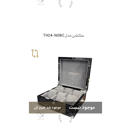
سلکشن مدل TH24-16DBC
موجود نیست
موجود شد خبرم کن