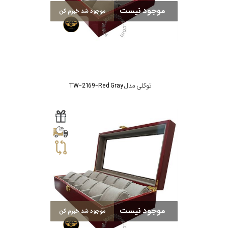
برند
موجود نیست
موجود شد خبرم کن
سایز
باتری
سایز
توکلی مدل TW-2169-Red Gray
بند
جنسیت
موجود نیست
موجود شد خبرم کن