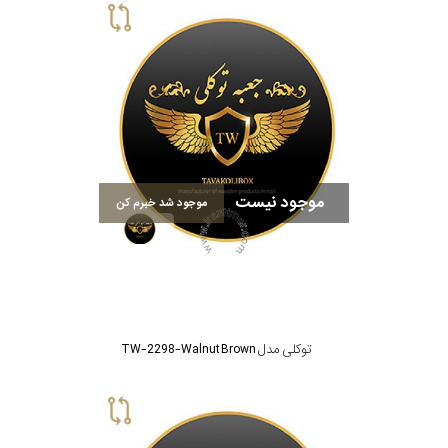
موجود نیست
موجود شد خبرم کن
توکلی مدل TW-2298-Walnut Brown