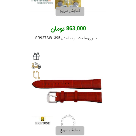
نمایش سریع
863,000 تومان
باتری ساعت - رناتا مدل SR927SW-395
نمایش سریع