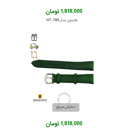
1,818,000 تومان
هایتون مدل HT-785
نمایش سریع
1,818,000 تومان