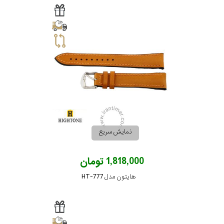
نمایش سریع
1,818,000 تومان
هایتون مدل HT-777