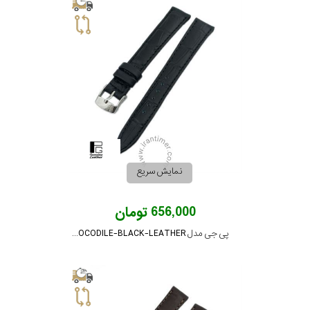
جی
باتری
ساعت
-
رناتا
هایتون
سیتیزن
نمایش سریع
سلکشن
656,000 تومان
پی جی مدل PG-16-CROCODILE-BLACK-LEATHER
نوع
نمایش
بیشتر...
محصول
جنس