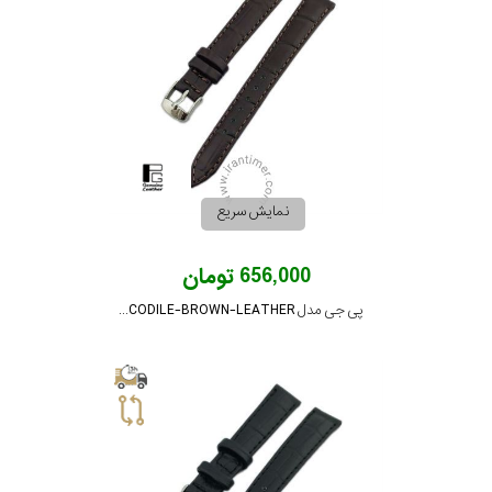
بکاررفته
رنگ
بکار
رفته
نمایش سریع
منبع
656,000 تومان
تغذیه
پی جی مدل PG-14-CROCODILE-BROWN-LEATHER
گارانتی
اصالت
کشور