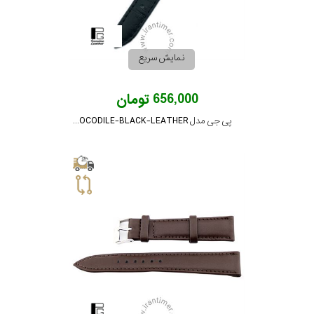
نمایش سریع
656,000 تومان
پی جی مدل PG-12-CROCODILE-BLACK-LEATHER