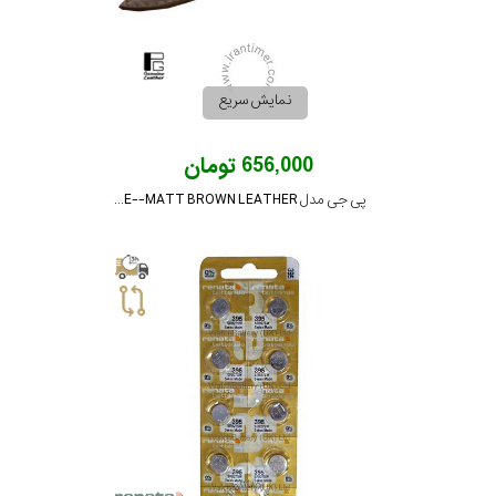
نمایش سریع
656,000 تومان
پی جی مدل PG-20-CROCODILE--MATT BROWN LEATHER