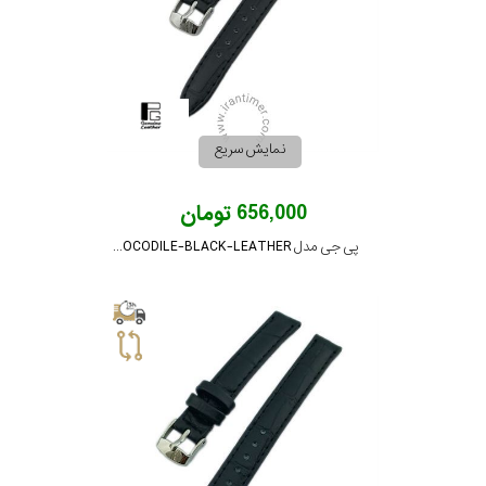
برند
سایز
باتری
نمایش سریع
سایز
656,000 تومان
بند
پی جی مدل PG-14-CROCODILE-BLACK-LEATHER
جنسیت
زنانه
نمایش
بیشتر...