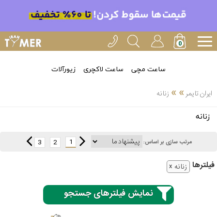
ساعت مچی
ساعت لاکچری
زیورآلات
»
»
ایران تایمر
زنانه
انتخاب
زنانه
بین 3
ارسال
عدد
1
3
2
مرتب سازی بر اساس:
سریع
برند
فیلتر‌ها
زنانه
3
ایران
ساعته
تایمر-
نمایش فیلترهای جستجو
خدمات
پی