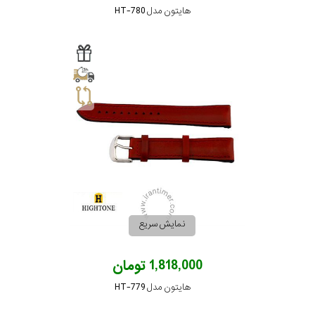
هایتون مدل HT-780
نمایش سریع
1,818,000 تومان
هایتون مدل HT-779