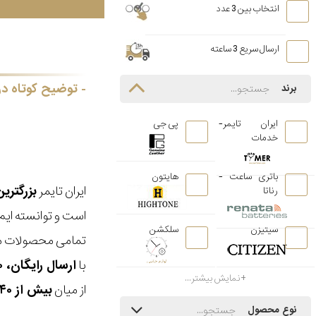
انتخاب بین 3 عدد
ارسال سریع 3 ساعته
توضیح کوتاه در
برند
ایران تایمر-
پی جی
خدمات
باتری ساعت -
هایتون
ایران تایمر
بزرگتری
رناتا
است و توانسته ایم
سیتیزن
سلکشن
تمامی محصولات ما
با
ارسال رایگان، ۳۰ روز مهلت بازگشت، امکان خرید حضوری و انتخاب بین ۳ محصول
نمایش بیشتر...
از میان
بیش از ۴۰ هزار مدل ساعت و اکسسوری اورجینال
نوع محصول