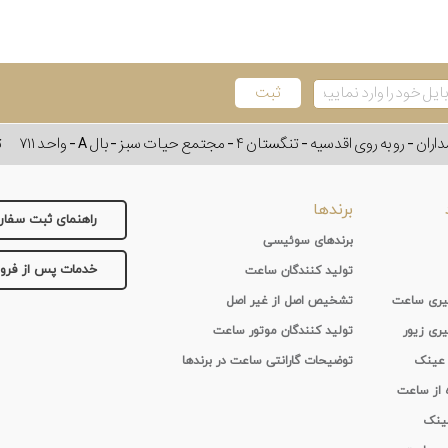
وی اقدسیه - تنگستان ۴ - مجتمع حیات سبز - بال A - واحد ۷۱۱
ت
برندها
راهنمای ثبت سفا
برندهای سوئیسی
خدمات پس از فر
تولید کنندگان ساعت
 گیری ساعت
تشخیص اصل از غیر اصل
یری زیور
تولید کنندگان موتور ساعت
 عینک
توضیحات گارانتی ساعت در برندها
ه از ساعت
عینک