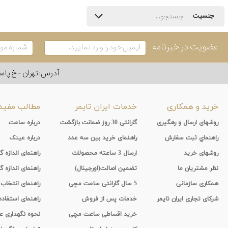
جنسیت
عضویت در خبرنامه
آدرس: تهران - خ پاسداران - رو به ر
خرید و همکاری
خدمات ایران تایمر
مطالب مفید
روشهای ارسال و رهگیری
گارانتی 30 روز ضمانت بازگشت
درباره ساعت
راهنماي ثبت سفارش
راهنمای خرید بین سه عدد
درباره عینک
روشهای خرید
ارسال 3 ساعته محصولات
راهنمای اندازه
نظر مشتریان ما
تضمین اصالت(اورجینال)
راهنمای اندازه گ
همکاری سازمانی
5 سال گارانتی ساعت مچی
راهنمای انتخاب
شرکای تجاری ایران تایمر
خدمات پس از فروش
راهنمای استفاد
خرید اقساطی ساعت مچی
نحوه نگهداری 