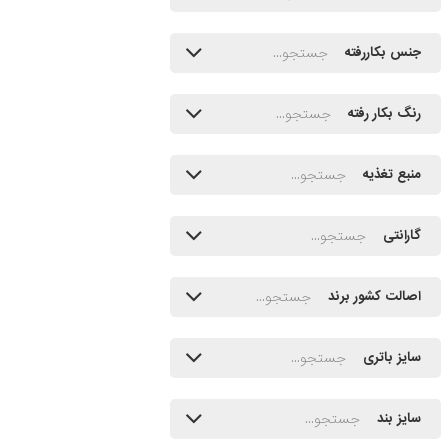
جنس بکاررفته
رنگ بکار رفته
منبع تغذیه
گارانتی
اصالت کشور برند
سایز باتری
سایز بند