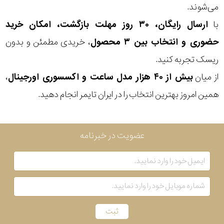
می‌شوند.
بکاررفته
با
ارسال رایگان، ۳۰ روز مهلت بازگشت، امکان خرید
حضوری و انتخاب بین ۳ محصول
، خریدی مطمئن و بدون
رنگ
ریسک تجربه کنید.
بکار
از میان
بیش از ۴۰ هزار مدل ساعت و اکسسوری اورجینال
،
رفته
همین امروز بهترین انتخاب را در ایران تایمر انجام دهید.
منبع
عضویت در خبرنامه
تغذیه
گارانتی
اصالت
کشور