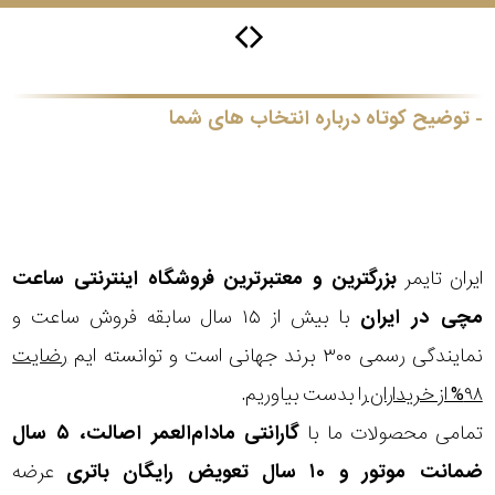
جی
باتری
ساعت
توضیح کوتاه درباره انتخاب های شما
-
رناتا
هایتون
سیتیزن
ایران تایمر
بزرگترین و معتبرترین فروشگاه اینترنتی
ساعت
مچی
در ایران
با بیش از ۱۵ سال سابقه فروش ساعت و
سلکشن
نمایندگی رسمی ۳۰۰ برند جهانی است و توانسته ایم
رضایت
نوع
۹۸% از خریداران
را بدست بیاوریم.
نمایش
بیشتر...
محصول
تمامی محصولات ما با
گارانتی مادام‌العمر اصالت، ۵ سال
ضمانت موتور و ۱۰ سال تعویض رایگان باتری
عرضه
جنس