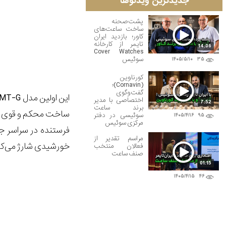
جدیدترین ویدئوها
پشت‌صحنه
ساخت ساعت‌های
کاور؛ بازدید ایران
تایمر از کارخانه
14:06
Cover Watches
سوئیس
۱۴۰۵/۵/۱۰
۳۵
کورناوین
(Cornavin)؛
گفت‌وگوی
این اولین مدل
MT-G
اختصاصی با مدیر
7:52
برند ساعت
سوئیسی در دفتر
۱۴۰۵/۴/۱۶
۹۵
مرکزی سوئیس
فرستنده در سراسر جه
مراسم تقدیر از
خورشیدی شارژ می‌کن
فعالان منتخب
صنف ساعت
01:15
۱۴۰۵/۴/۱۵
۴۶