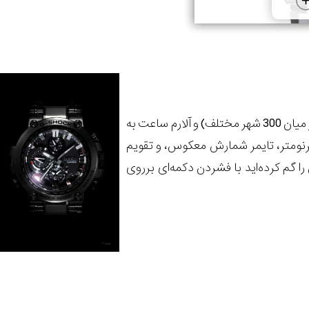
علاوه‌بر‌این، با استفاده از اپلیکیشن مخصوص، امکان تنظیم ساعت جهانی (قابل انتخاب از میان 300 شهر مختلف) و آلارم ساعت به
رنومتر، تایمر شمارش معکوس، و تقویم
را گم کرده‌اید با فشردن دکمه‌ای برروی