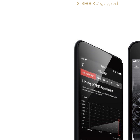
آخرین افزونۀ G-SHOCK