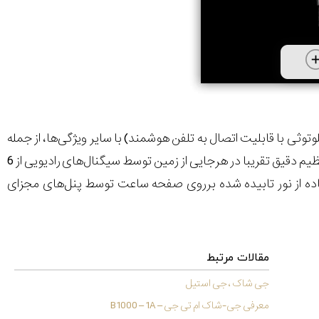
توثی با قابلیت اتصال به تلفن هوشمند) با سایر ویژگی‌ها، از جمله
ساخت محکم و قوی و جثه کوچک‌تر، تکنولوژی اتمی زمانسنجی چند بانده 6 (که امکان تنظیم دقیق تقریبا در هرجایی از زمین توسط سیگنال‌های رادیویی از 6
ستفاده از نور تابیده شده برروی صفحه ساعت توسط پنل‌های مجزای
مقالات مرتبط
جی شاک ، جی استیل
معرفی جی-شاک ام تی جی – B1000 – 1A