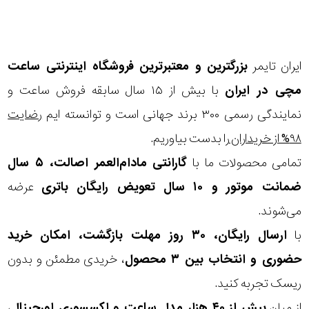
پوشش
ایران تایمر
بزرگترین و معتبرترین فروشگاه اینترنتی
ساعت
لنز
مچی
در ایران
با بیش از ۱۵ سال سابقه فروش ساعت و
میزان
نمایندگی رسمی ۳۰۰ برند جهانی است و توانسته ایم
رضایت
تیرگی
۹۸% از خریداران
را بدست بیاوریم.
لنز
تمامی محصولات ما با
گارانتی مادام‌العمر اصالت، ۵ سال
ضمانت موتور و ۱۰ سال تعویض رایگان باتری
عرضه
میزان
می‌شوند.
یوی
با
ارسال رایگان، ۳۰ روز مهلت بازگشت، امکان خرید
حضوری و انتخاب بین ۳ محصول
، خریدی مطمئن و بدون
نوع
ریسک تجربه کنید.
فریم
از میان
بیش از ۴۰ هزار مدل ساعت و اکسسوری اورجینال
،