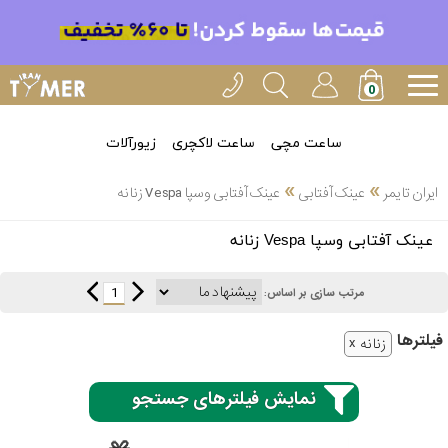
ساعت مچی
ساعت لاکچری
زیورآلات
»
»
ایران تایمر
عینک آفتابی
عینک آفتابی وسپا Vespa زنانه
انتخاب
عینک آفتابی وسپا Vespa زنانه
بین 3
ارسال
عدد
1
مرتب سازی بر اساس:
سریع
برند
فیلتر‌ها
زنانه
3
اسپریت
ساعته
نمایش فیلترهای جستجو
کنزو