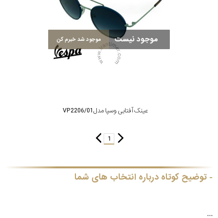
کشور
برند
موجود نیست
موجود شد خبرم کن
جنس
عدسی
رنگ
عینک آفتابی وسپا مدل VP2206/01
دسته
1
جنس
فریم
توضیح کوتاه درباره انتخاب های شما
نوع
...
پد