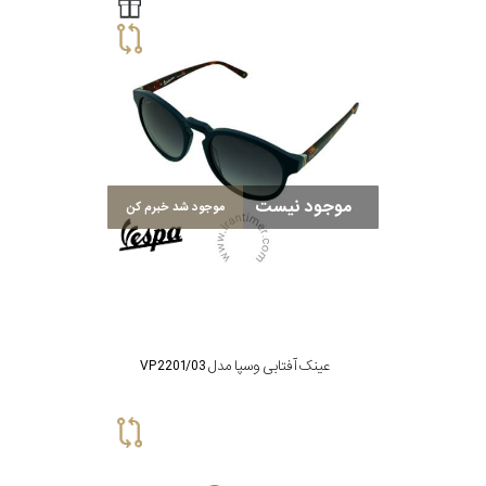
گس
جنسیت
موجود نیست
موجود شد خبرم کن
زنانه
شکل
فریم
عینک آفتابی وسپا مدل VP2201/03
مناسب
برای
فرم