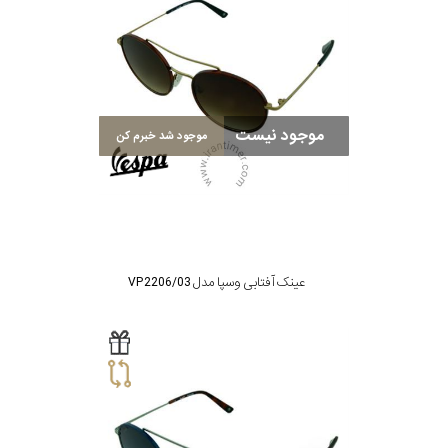
صورت
سبک
موجود نیست
موجود شد خبرم کن
رنگ
عدسی
رنگ
فریم
عینک آفتابی وسپا مدل VP2206/03
جنس
دسته
اصالت