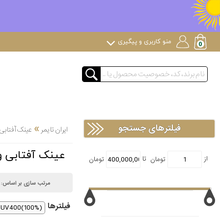
منو کاربری و پیگیری
»
فیلترهای جستجو
ایران تایمر
عینک آفتابی
عینک آفتابی وسپا espa UV400(100%
مرتب سازی بر اساس:
فیلتر‌ها
UV400(100%)یووی کامل