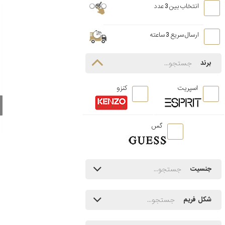
انتخاب بین 3 عدد
ارسال سریع 3 ساعته
برند
اسپریت
کنزو
گس
جنسیت
شکل فریم