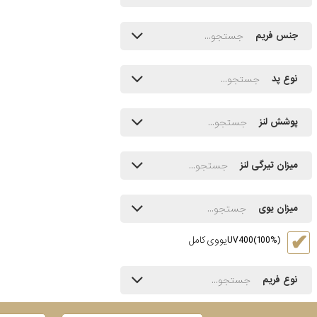
جنس فریم
نوع پد
پوشش لنز
میزان تیرگی لنز
میزان یوی
UV400(100%)یووی کامل
نوع فریم