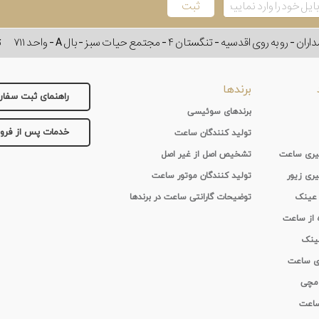
وی اقدسیه - تنگستان ۴ - مجتمع حیات سبز - بال A - واحد ۷۱۱
ت
برندها
راهنمای ثبت سفا
برندهای سوئیسی
خدمات پس از فر
تولید کنندگان ساعت
 گیری ساعت
تشخیص اصل از غیر اصل
یری زیور
تولید کنندگان موتور ساعت
 عینک
توضیحات گارانتی ساعت در برندها
ه از ساعت
عینک
ای ساعت
 مچی
 ساعت