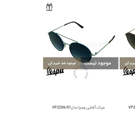
موجود نیست
رم کن
موجود شد خبرم کن
عینک آفتابی وسپا مدل VP2206/01