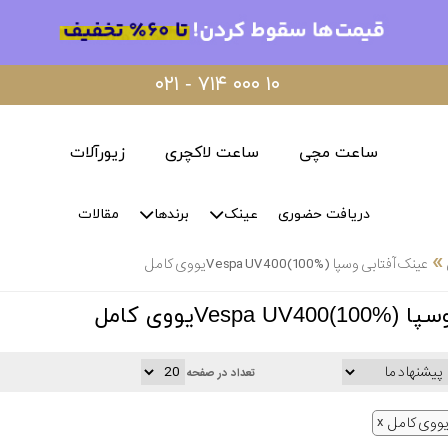
۰۲۱ - ۷۱۴ ۰۰۰ ۱۰
ساعت مچی
ساعت لاکچری
زیورآلات
دریافت حضوری
عینک
برندها
مقالات
»
عینک آفتابی وسپا Vespa UV400(100%)یووی کامل
V)یووی کامل
تعداد در صفحه