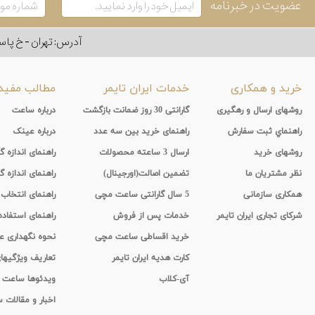
عضویت در خبرنامه
آدرس: تهران - خ پاسداران - رو به ر
خرید و همکاری
خدمات ایران تایمر
مطالب مفید
روشهای ارسال و رهگیری
گارانتی 30 روز ضمانت بازگشت
درباره ساعت
راهنماي ثبت سفارش
راهنمای خرید بین سه عدد
درباره عینک
روشهای خرید
ارسال 3 ساعته محصولات
راهنمای اندازه
نظر مشتریان ما
تضمین اصالت(اورجینال)
راهنمای اندازه گ
همکاری سازمانی
5 سال گارانتی ساعت مچی
راهنمای انتخاب
شرکای تجاری ایران تایمر
خدمات پس از فروش
راهنمای استفاد
خرید اقساطی ساعت مچی
نحوه نگهداری 
کارت هدیه ایران تایمر
تعاریف ویژگیه
آی-کلاب
ویدئوها ساعت
اخبار و مقالات