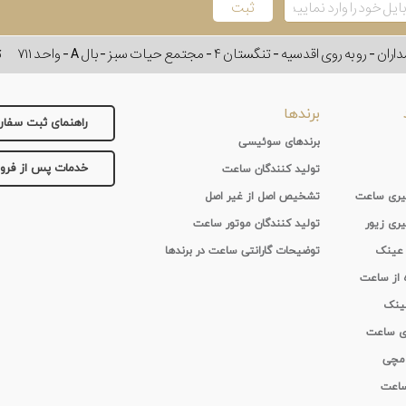
وی اقدسیه - تنگستان ۴ - مجتمع حیات سبز - بال A - واحد ۷۱۱
ت
برندها
راهنمای ثبت سفا
برندهای سوئیسی
خدمات پس از فر
تولید کنندگان ساعت
 گیری ساعت
تشخیص اصل از غیر اصل
یری زیور
تولید کنندگان موتور ساعت
 عینک
توضیحات گارانتی ساعت در برندها
ه از ساعت
عینک
ای ساعت
 مچی
 ساعت