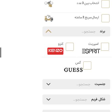
انتخاب بین 3 عدد
ارسال سریع 3 ساعته
برند
اسپریت
کنزو
گس
جنسیت
شکل فریم