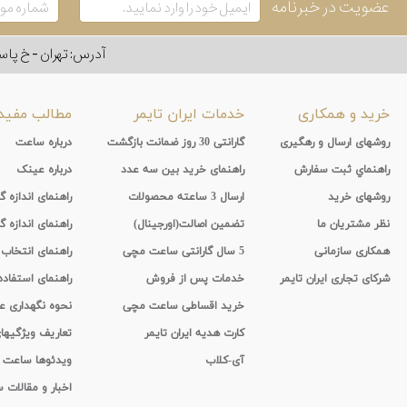
عضویت در خبرنامه
آدرس: تهران - خ پاسداران - رو به ر
خرید و همکاری
خدمات ایران تایمر
مطالب مفید
روشهای ارسال و رهگیری
گارانتی 30 روز ضمانت بازگشت
درباره ساعت
راهنماي ثبت سفارش
راهنمای خرید بین سه عدد
درباره عینک
روشهای خرید
ارسال 3 ساعته محصولات
راهنمای اندازه
نظر مشتریان ما
تضمین اصالت(اورجینال)
راهنمای اندازه گ
همکاری سازمانی
5 سال گارانتی ساعت مچی
راهنمای انتخاب
شرکای تجاری ایران تایمر
خدمات پس از فروش
راهنمای استفاد
خرید اقساطی ساعت مچی
نحوه نگهداری 
کارت هدیه ایران تایمر
تعاریف ویژگیه
آی-کلاب
ویدئوها ساعت
اخبار و مقالات