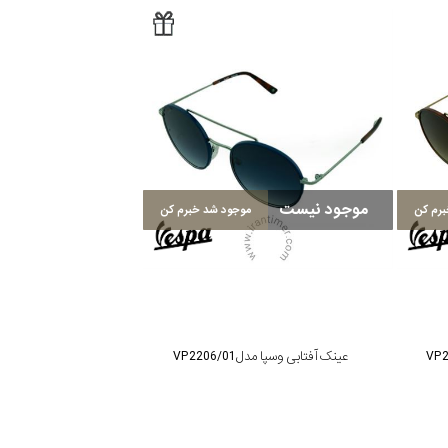
موجود نیست
رم کن
موجود شد خبرم کن
عینک آفتابی وسپا مدل VP2206/01