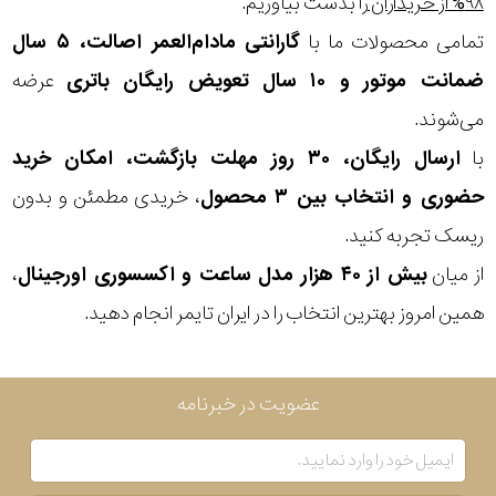
۹۸% از خریداران
را بدست بیاوریم.
تمامی محصولات ما با
گارانتی مادام‌العمر اصالت، ۵ سال
سبک
ضمانت موتور و ۱۰ سال تعویض رایگان باتری
عرضه
رنگ
می‌شوند.
با
ارسال رایگان، ۳۰ روز مهلت بازگشت، امکان خرید
عدسی
حضوری و انتخاب بین ۳ محصول
، خریدی مطمئن و بدون
رنگ
ریسک تجربه کنید.
فریم
از میان
بیش از ۴۰ هزار مدل ساعت و اکسسوری اورجینال
،
همین امروز بهترین انتخاب را در ایران تایمر انجام دهید.
جنس
دسته
عضویت در خبرنامه
اصالت
کشور