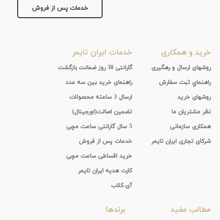
پد
خدمات پس از فروش
پوشش
خرید و همکاری
خدمات ایران تایمر
لنز
روشهای ارسال و رهگیری
گارانتی 30 روز ضمانت بازگشت
میزان
راهنماي ثبت سفارش
راهنمای خرید بین سه عدد
روشهای خرید
ارسال 3 ساعته محصولات
تیرگی
نظر مشتریان ما
تضمین اصالت(اورجینال)
لنز
همکاری سازمانی
5 سال گارانتی ساعت مچی
شرکای تجاری ایران تایمر
خدمات پس از فروش
میزان
خرید اقساطی ساعت مچی
یوی
کارت هدیه ایران تایمر
آی-کلاب
نوع
مطالب مفید
برندها
فریم