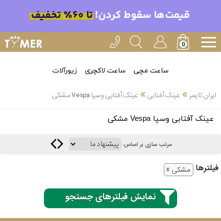
ساعت مچی
ساعت لاکچری
زیورآلات
»
»
ایران تایمر
عینک آفتابی
عینک آفتابی وسپا Vespa مشکی
انتخاب
عینک آفتابی وسپا Vespa مشکی
بین 3
ارسال
عدد
مرتب سازی بر اساس:
سریع
برند
فیلتر‌ها
مشکی
3
اسپریت
ساعته
نمایش فیلترهای جستجو
کنزو