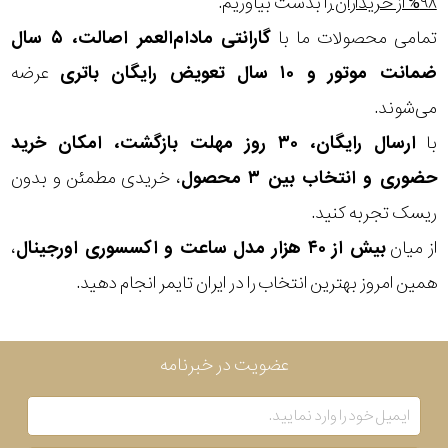
۹۸% از خریداران
را بدست بیاوریم.
تمامی محصولات ما با
گارانتی مادام‌العمر اصالت، ۵ سال
سبک
ضمانت موتور و ۱۰ سال تعویض رایگان باتری
عرضه
رنگ
می‌شوند.
با
ارسال رایگان، ۳۰ روز مهلت بازگشت، امکان خرید
عدسی
حضوری و انتخاب بین ۳ محصول
، خریدی مطمئن و بدون
رنگ
ریسک تجربه کنید.
فریم
از میان
بیش از ۴۰ هزار مدل ساعت و اکسسوری اورجینال
،
همین امروز بهترین انتخاب را در ایران تایمر انجام دهید.
جنس
دسته
عضویت در خبرنامه
اصالت
کشور
فرانسه