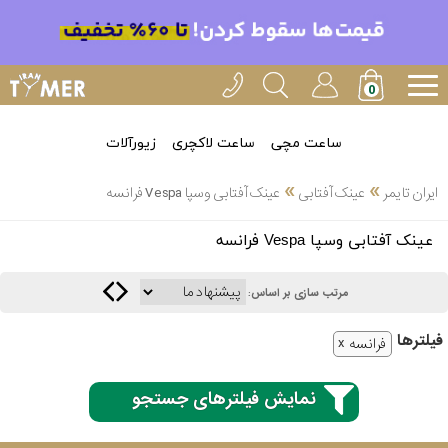
ساعت مچی
ساعت لاکچری
زیورآلات
»
»
ایران تایمر
عینک آفتابی
عینک آفتابی وسپا Vespa فرانسه
انتخاب
عینک آفتابی وسپا Vespa فرانسه
بین 3
ارسال
عدد
مرتب سازی بر اساس:
سریع
برند
فیلتر‌ها
فرانسه
3
اسپریت
ساعته
نمایش فیلترهای جستجو
کنزو