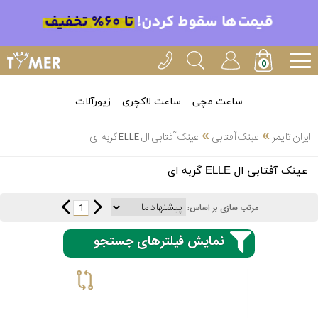
ساعت مچی
ساعت لاکچری
زیورآلات
»
»
ایران تایمر
عینک آفتابی
عینک آفتابی ال ELLE گربه ای
انتخاب
عینک آفتابی ال ELLE گربه ای
بین 3
ارسال
عدد
1
مرتب سازی بر اساس:
سریع
برند
نمایش فیلترهای جستجو
3
اسپریت
ساعته
کنزو