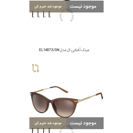
موجود نیست
برند
موجود شد خبرم کن
جنس
عدسی
عینک آفتابی ال مدل EL14873/GN
رنگ
دسته
جنس
فریم
نوع
پد
موجود نیست
موجود شد خبرم کن