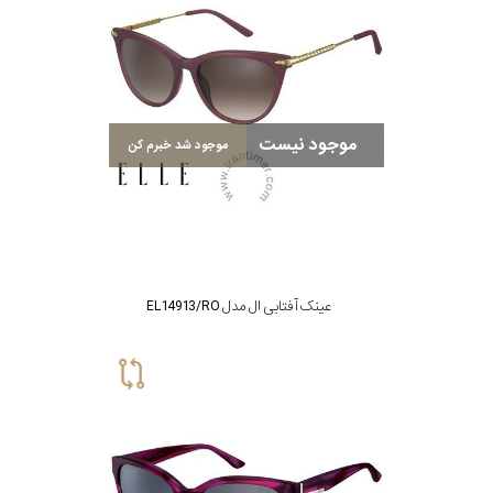
گس
موجود نیست
موجود شد خبرم کن
جنسیت
شکل
فریم
عینک آفتابی ال مدل EL14913/RO
مناسب
برای
فرم
صورت