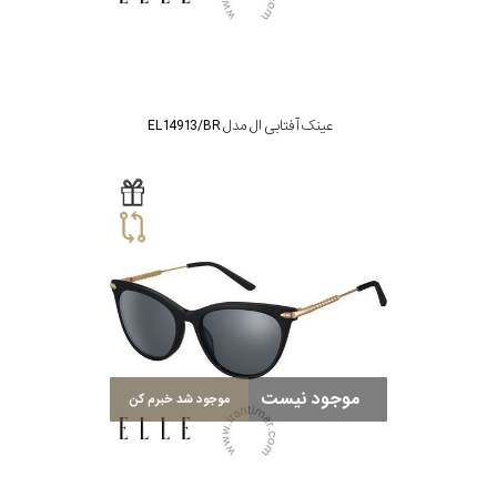
پوشش
لنز
میزان
عینک آفتابی ال مدل EL14913/BR
تیرگی
لنز
میزان
یوی
نوع
موجود نیست
موجود شد خبرم کن
فریم