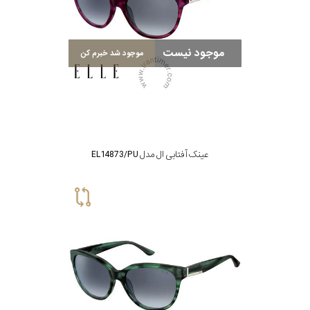
سبک
موجود نیست
موجود شد خبرم کن
رنگ
عدسی
رنگ
عینک آفتابی ال مدل EL14873/PU
فریم
جنس
دسته
اصالت
کشور