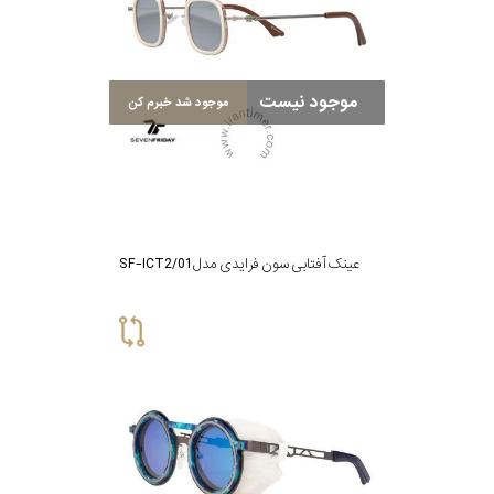
موجود نیست
موجود شد خبرم کن
عینک آفتابی سون فرایدی مدل SF-ICT2/01