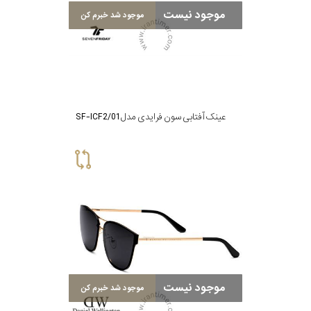
موجود نیست
برند
موجود شد خبرم کن
جنس
عدسی
عینک آفتابی سون فرایدی مدل SF-ICF2/01
رنگ
دسته
جنس
فریم
نوع
پد
موجود نیست
موجود شد خبرم کن