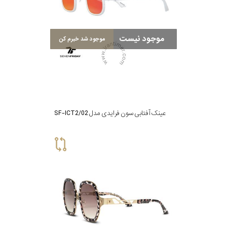
سبک
موجود نیست
موجود شد خبرم کن
رنگ
عدسی
رنگ
عینک آفتابی سون فرایدی مدل SF-ICT2/02
فریم
جنس
دسته
اصالت
کشور