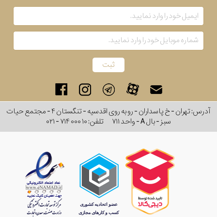
آدرس: تهران - خ پاسداران - رو به روی اقدسیه - تنگستان ۴ - مجتمع حیات
سبز - بال A - واحد ۷۱۱
تلفن:
۰۲۱ - ۷۱۴ ۰۰۰ ۱۰