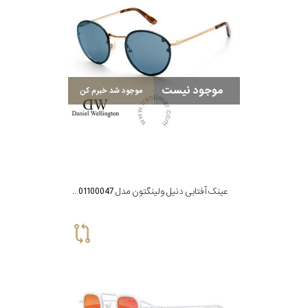
گس
موجود نیست
موجود شد خبرم کن
جنسیت
شکل
فریم
عینک آفتابی دنیل ولینگتون مدل DW01100047
مناسب
برای
فرم
صورت