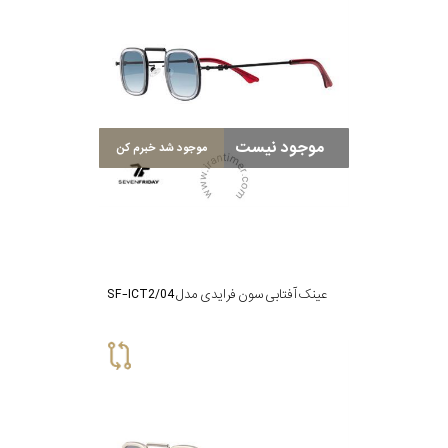
موجود نیست
موجود شد خبرم کن
عینک آفتابی سون فرایدی مدل SF-ICT2/04