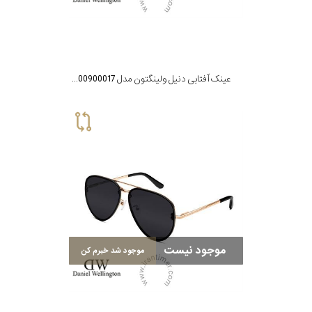
پوشش
لنز
میزان
عینک آفتابی دنیل ولینگتون مدل DW00900017
تیرگی
لنز
میزان
یوی
نوع
موجود نیست
موجود شد خبرم کن
فریم