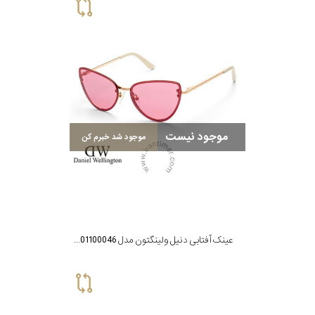
موجود نیست
موجود شد خبرم کن
عینک آفتابی دنیل ولینگتون مدل DW01100046