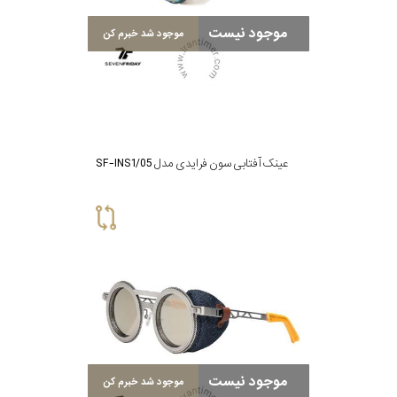
موجود نیست
موجود شد خبرم کن
عینک آفتابی سون فرایدی مدل SF-INS1/05
موجود نیست
موجود شد خبرم کن