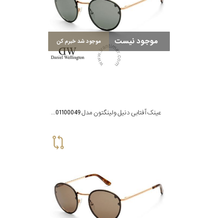
موجود نیست
موجود شد خبرم کن
عینک آفتابی دنیل ولینگتون مدل DW01100049