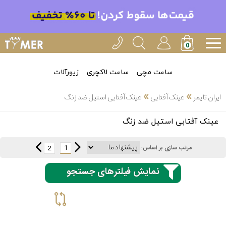
ساعت مچی
ساعت لاکچری
زیورآلات
»
»
ایران تایمر
عینک آفتابی
عینک آفتابی استیل ضد زنگ
انتخاب
عینک آفتابی استیل ضد زنگ
بین 3
ارسال
عدد
1
2
مرتب سازی بر اساس:
سریع
برند
نمایش فیلترهای جستجو
3
اسپریت
ساعته
کنزو