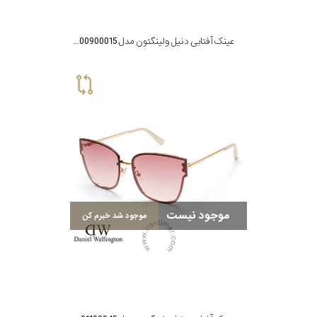
عینک آفتابی دنیل ولینگتون مدل DW00900015
موجود نیست
موجود شد خبرم کن