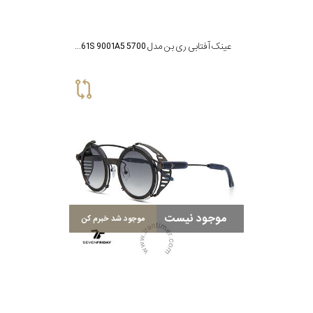
عینک آفتابی ری بن مدل RB 3561S 9001A5 5700
موجود نیست
موجود شد خبرم کن