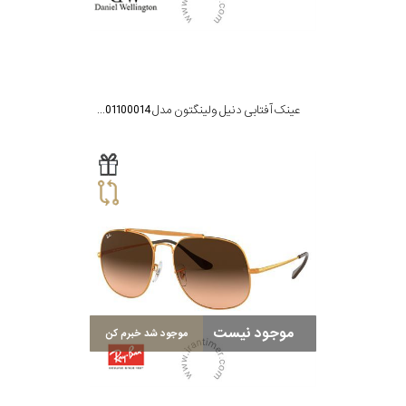
عینک آفتابی دنیل ولینگتون مدل DW01100014
موجود نیست
موجود شد خبرم کن