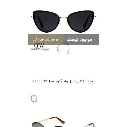
موجود نیست
موجود شد خبرم کن
عینک آفتابی دنیل ولینگتون مدل DW00900012