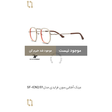
موجود نیست
موجود شد خبرم کن
عینک آفتابی سون فرایدی مدل SF-ICN2/01