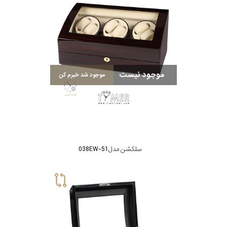
موجود نیست
موجود شد خبرم کن
سلکشن مدل 038EW-51