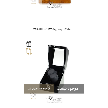
سلکشن مدل WD-088-6YW-5
موجود نیست
موجود شد خبرم کن