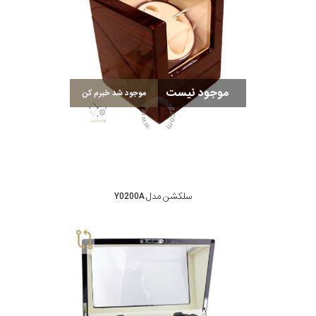
جی
باتری
ساعت
-
موجود نیست
رناتا
موجود شد خبرم کن
هایتون
سیتیزن
سلکشن مدل Y0200A
سلکشن
نوع
نمایش
بیشتر...
محصول
جنس