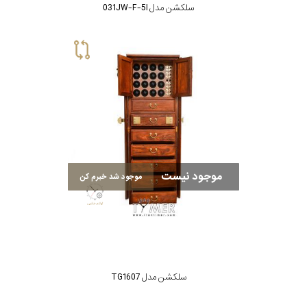
سلکشن مدل 031JW-F-5I
موجود نیست
موجود شد خبرم کن
سلکشن مدل TG1607