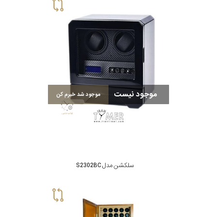
موجود نیست
موجود شد خبرم کن
سلکشن مدل S2302BC