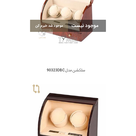
موجود نیست
موجود شد خبرم کن
سلکشن مدل 90323DBC