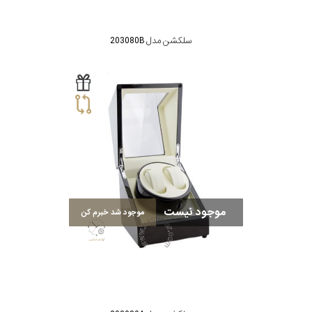
سلکشن مدل 203080B
موجود نیست
موجود شد خبرم کن