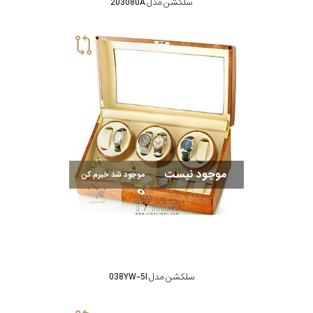
سلکشن مدل 203080A
موجود نیست
موجود شد خبرم کن
سلکشن مدل 038YW-5I