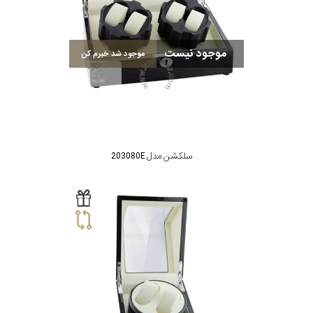
بکاررفته
موجود نیست
موجود شد خبرم کن
رنگ
بکار
رفته
سلکشن مدل 203080E
منبع
تغذیه
گارانتی
اصالت
کشور