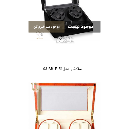
موجود نیست
موجود شد خبرم کن
سلکشن مدل 031BB-F-51