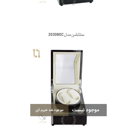
سلکشن مدل 203080C
موجود نیست
موجود شد خبرم کن