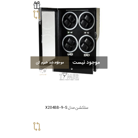
موجود نیست
موجود شد خبرم کن
سلکشن مدل X204BB-9-S