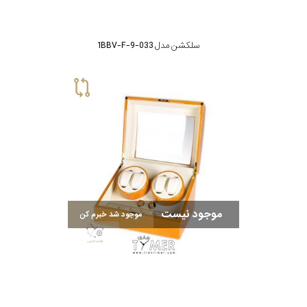
سلکشن مدل 033-1BBV-F-9
موجود نیست
موجود شد خبرم کن