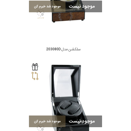
برند
موجود نیست
موجود شد خبرم کن
سایز
باتری
سایز
سلکشن مدل 203080D
بند
جنسیت
موجود نیست
موجود شد خبرم کن