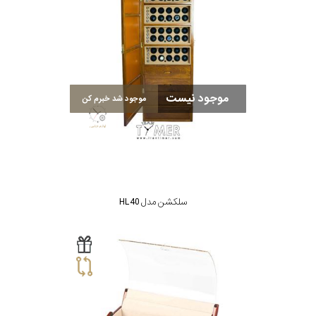
موجود نیست
موجود شد خبرم کن
سلکشن مدل HL40